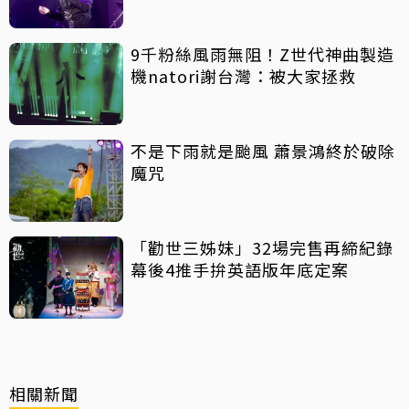
9千粉絲風雨無阻！Z世代神曲製造
機natori謝台灣：被大家拯救
不是下雨就是颱風 蕭景鴻終於破除
魔咒
「勸世三姊妹」32場完售再締紀錄
幕後4推手拚英語版年底定案
相關新聞