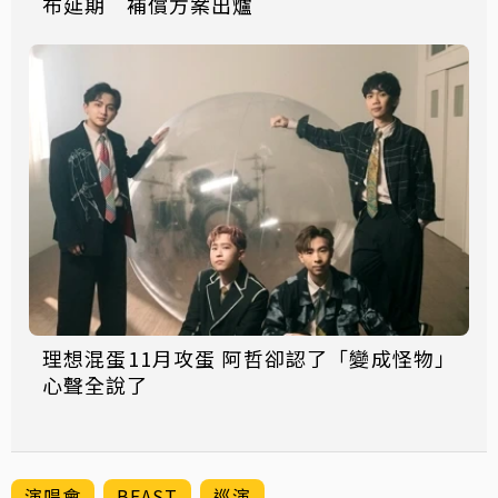
布延期 補償方案出爐
理想混蛋11月攻蛋 阿哲卻認了「變成怪物」
心聲全說了
演唱會
BEAST
巡演