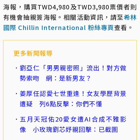
海報，購買TWD4,980及TWD3,980票價者則
有機會抽親簽海報。相關活動資訊，請至
希林
國際 Chillin International 粉絲專頁
查看。
更多新聞報導
劉亞仁「男男親密照」流出！對方做
勢索吻 網：是新男友？
姜厚任認愛七世重逢！女友學歷背景
遭疑 列6點反擊：你們不懂
五月天冠佑20愛女遭AI合成不雅影
像 小玫瑰劉芯妤親回擊：已截圖