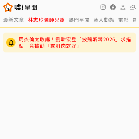
最新文章
林志玲曬帥兒照
熱門星聞
藝人動態
電影
電
周杰倫太敢講！劉畊宏登「披荊斬棘2026」求指
點 竟被勸「露肌肉就好」
姜厚任女友學歷遭質疑！68歲資深藝人發聲力
挺：她真的是我學生