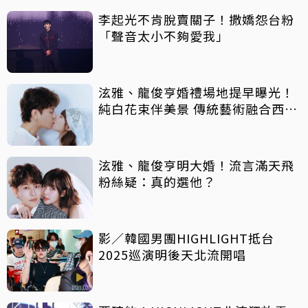
李起光不肯脫賣關子！撒嬌怨台粉
「聲音太小不夠愛我」
泫雅、龍俊亨婚禮場地提早曝光！
純白花束伴美景 傳統藝術融合西式
布置
泫雅、龍俊亨明大婚！流言滿天飛
粉絲疑：真的選他？
影／韓國男團HIGHLIGHT抵台
2025巡演明後天北流開唱