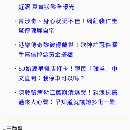
近照 真實狀態全曝光
曾涉毒、身心狀況不佳！網紅裴仁圭
驚傳陳屍自宅
港樂傳奇黎彼得離世！歌神許冠傑曬
手寫信悼念黃金搭檔
SJ始源早餐店打卡！親民「碰拳」中
文直問：我停車可以嗎？
陳聆薇病逝江蕙崩潰爆哭！親洩抗癌
過來人心聲：早知道就讓她多化一點
#田馥甄