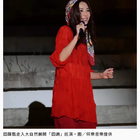
田馥甄走入大自然展開「田調」巡演。圖／何樂音樂提供