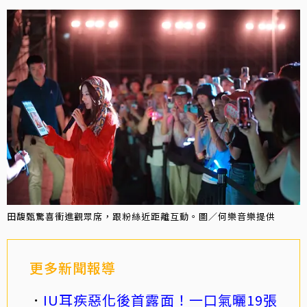
田馥甄驚喜衝進觀眾席，跟粉絲近距離互動。圖／何樂音樂提供
更多新聞報導
IU耳疾惡化後首露面！一口氣曬19張