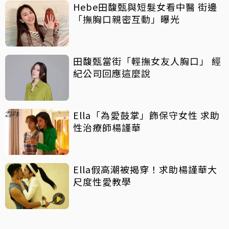
Hebe田馥甄與短髮女看中醫 街邊
「撫胸口親密互動」曝光
田馥甄當街「輕撫女友人胸口」 經
紀公司回應這麼說
Ella「為愛鼓掌」飾保守女性 求助
性治療師楊謹華
Ella假高潮被揭穿！求助楊謹華大
尺度性愛教學