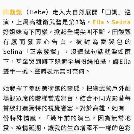
田馥甄
（Hebe）走入大自然展開「田調」巡
演，上周高雄衛武營是第3站，
Ella
、
Selina
好姐妹南下同樂，掀起全場尖叫不斷。田馥甄
有感而發真心告白，被封為愛哭包的
Selina「正常發揮」，沒聽幾句話就淚如雨
下，甚至哭到蹲下躲避全場粉絲拍攝，讓Ella
雙手一攤、聳肩表示無可奈何。
她發揮了參訪美術館的靈感，把衛武營戶外劇
場觀眾席的階梯當成舞台，結合不同光影替每
首歌打造獨特的視覺饗宴。對於高雄，她有一
份特殊情感，「幾年前的演出，因為無常地
震、疫情延期，讓我的生命增添不一樣的色彩