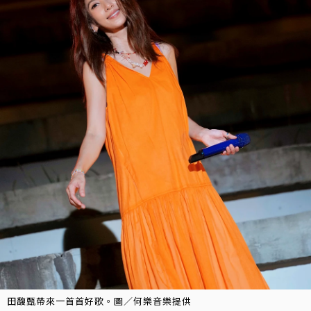
田馥甄帶來一首首好歌。圖／何樂音樂提供