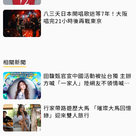
八三夭日本開唱歌迷等7年！大阪
唱完21小時後再戰東京
相關新聞
田馥甄官宣中國活動被扯台獨 主辦
方喊「一家人」陸網友不領情喊抵
制
行家帶路遊歷大馬 「璀璨大馬回憶
錄」迎來雙人旅行