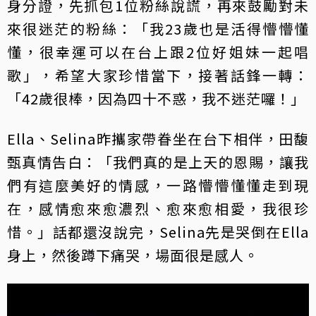
身分證，先抓包1位粉絲說謊，再來鼓勵對未
來很迷茫的粉絲：「我23歲也是活得懵懵懂
懂，很幸運可以在台上跟2位好姐妹一起唱
歌」，希望大家珍惜當下，接著話鋒一轉：
「42歲很棒，因為四十不惑，我不迷茫囉！」
Ella、Selina昨攜家帶眷坐在台下相伴，田馥
甄真情告白：「我們真的是上天的恩賜，讓我
們有這麼美好的情感，一路懵懵懂懂走到現
在，感情愈來愈濃烈、愈來愈相愛，我很珍
惜。」話都還沒說完，Selina先是哭倒在Ella
身上，然後蹲下痛哭，場面很是感人。