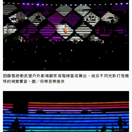
田馥甄把衛武營戶外劇場觀眾席階梯當成舞台，結合不同光影打造獨
特的視覺饗宴。圖／何樂音樂提供