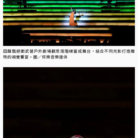
田馥甄把衛武營戶外劇場觀眾席階梯當成舞台，結合不同光影打造獨
特的視覺饗宴。圖／何樂音樂提供