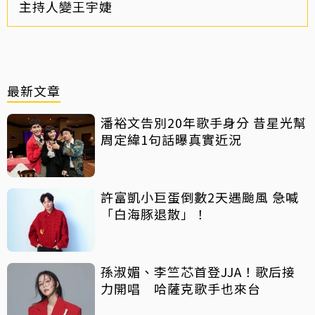
主持人變王宇婕
最新文章
潘裕文告別20年歌手身分 昔星光幫
周定緯1句話曝真實近況
許富凱小巨蛋倒數2天遇颱風 急喊
「白海豚退散」！
孫淑媚、李竺芯首登JJA！歌后接
力開唱 哈薩克歌手也來台