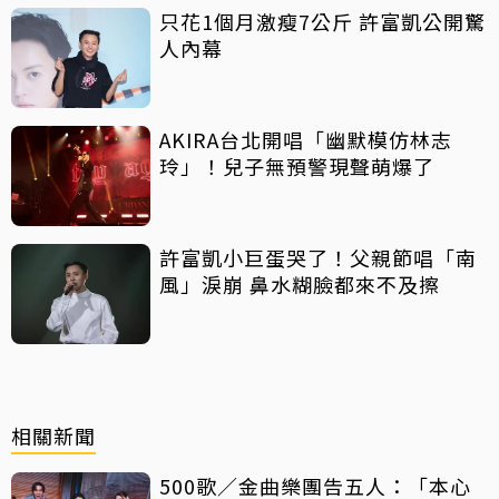
只花1個月激瘦7公斤 許富凱公開驚
人內幕
AKIRA台北開唱「幽默模仿林志
玲」！兒子無預警現聲萌爆了
許富凱小巨蛋哭了！父親節唱「南
風」淚崩 鼻水糊臉都來不及擦
相關新聞
500歌／金曲樂團告五人：「本心