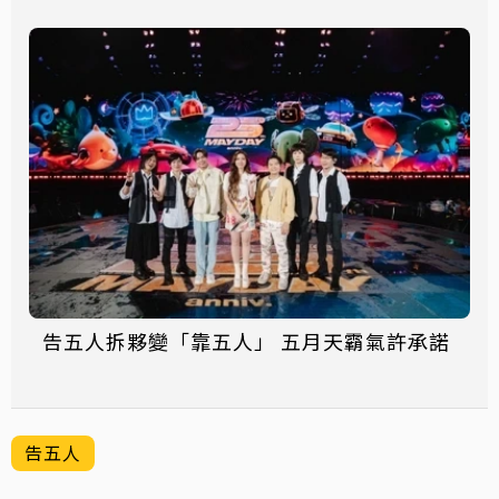
告五人拆夥變「靠五人」 五月天霸氣許承諾
告五人