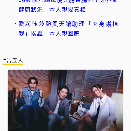
健康狀況 本人親揭真相
愛莉莎莎颱風天讓助理「肉身護植
栽」挨轟 本人親回應
#告五人