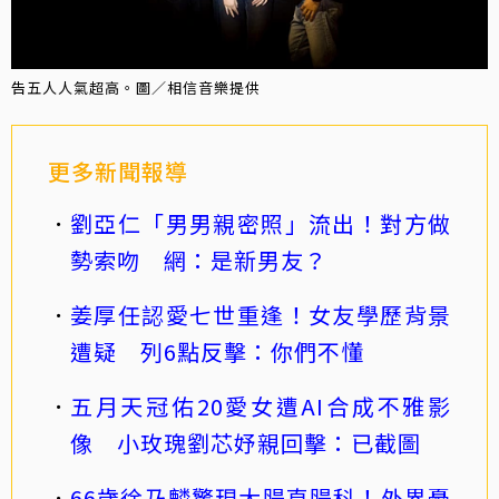
告五人人氣超高。圖／相信音樂提供
更多新聞報導
劉亞仁「男男親密照」流出！對方做
勢索吻 網：是新男友？
姜厚任認愛七世重逢！女友學歷背景
遭疑 列6點反擊：你們不懂
五月天冠佑20愛女遭AI合成不雅影
像 小玫瑰劉芯妤親回擊：已截圖
66歲徐乃麟驚現大腸直腸科！外界憂