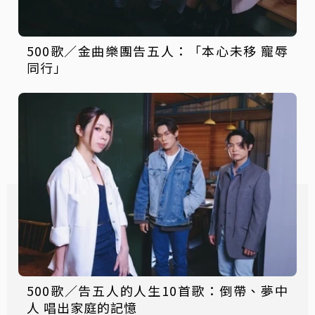
500歌／金曲樂團告五人：「本心未移 寵辱
同行」
500歌／告五人的人生10首歌：倒帶、夢中
人 唱出家庭的記憶