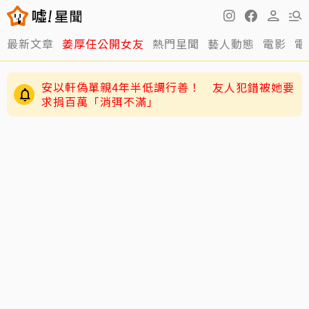
最新文章
姜厚任公開女友
熱門星聞
藝人動態
電影
電
安以軒偽單親4年半低調行善！ 友人犯錯被她要
求捐百萬「消弭不滿」
獨／唐綺陽痛失15年愛貓 揭當時「不養第二
隻」祕密：牠為此狠咬我