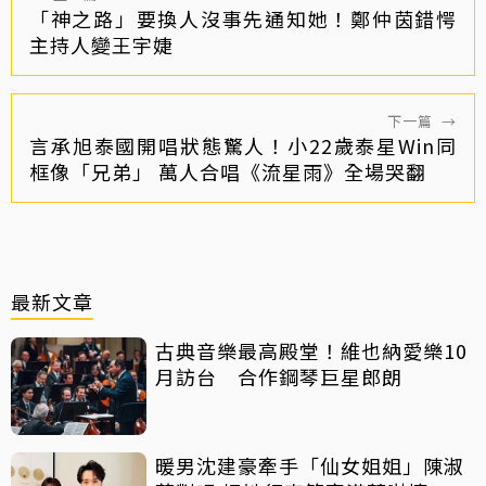
「神之路」要換人沒事先通知她！鄭仲茵錯愕
主持人變王宇婕
下一篇
→
言承旭泰國開唱狀態驚人！小22歲泰星Win同
框像「兄弟」 萬人合唱《流星雨》全場哭翻
最新文章
古典音樂最高殿堂！維也納愛樂10
月訪台 合作鋼琴巨星郎朗
暖男沈建豪牽手「仙女姐姐」陳淑