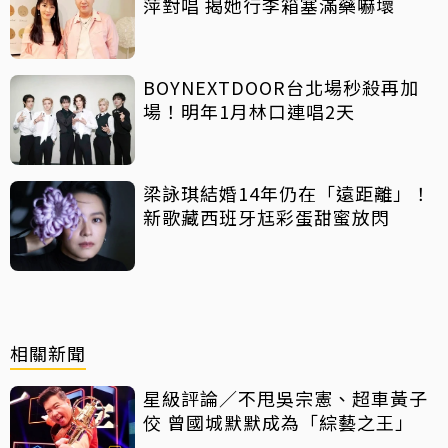
萍對唱 揭她行李箱塞滿藥嚇壞
BOYNEXTDOOR台北場秒殺再加
場！明年1月林口連唱2天
梁詠琪結婚14年仍在「遠距離」！
新歌藏西班牙尪彩蛋甜蜜放閃
相關新聞
星級評論／不甩吳宗憲、超車黃子
佼 曾國城默默成為「綜藝之王」