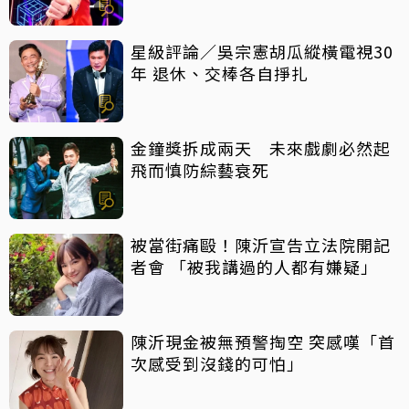
星級評論／吳宗憲胡瓜縱橫電視30
年 退休、交棒各自掙扎
金鐘獎拆成兩天 未來戲劇必然起
飛而慎防綜藝衰死
被當街痛毆！陳沂宣告立法院開記
者會 「被我講過的人都有嫌疑」
陳沂現金被無預警掏空 突感嘆「首
次感受到沒錢的可怕」