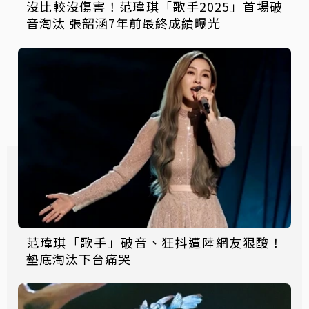
沒比較沒傷害！范瑋琪「歌手2025」首場破
音淘汰 張韶涵7年前最終成績曝光
范瑋琪「歌手」破音、狂抖遭陸網友狠酸！
墊底淘汰下台痛哭