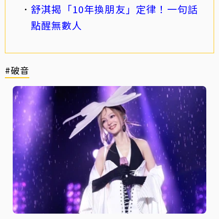
舒淇揭「10年換朋友」定律！一句話
點醒無數人
#破音