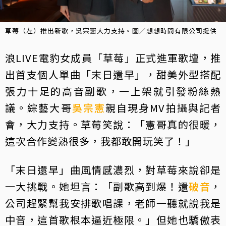
草莓（左）推出新歌，吳宗憲大力支持。圖／想想時間有限公司提供
浪LIVE電豹女成員「草莓」正式進軍歌壇，推
出首支個人單曲「末日還早」，甜美外型搭配
張力十足的高音副歌，一上架就引發粉絲熱
議。綜藝大哥
吳宗憲
親自現身MV拍攝與記者
會，大力支持。草莓笑說：「憲哥真的很暖，
這次合作變熟很多，我都敢開玩笑了！」
「末日還早」曲風情感濃烈，對草莓來說卻是
一大挑戰。她坦言：「副歌高到爆！還
破音
，
公司趕緊幫我安排歌唱課，老師一聽就說我是
中音，這首歌根本逼近極限。」但她也驕傲表