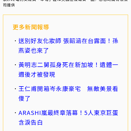
司提供
更多新聞報導
送別好友化妝師 張韶涵在台露面！孫
燕姿也來了
黃明志二舅孤身死在新加坡！遺體一
週後才被發現
王仁甫開箱岑永康豪宅 無敵美景看
傻了
ARASHI嵐最終章落幕！5人東京巨蛋
含淚告白