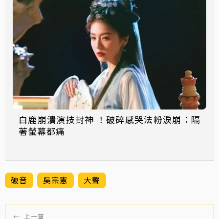
白鹿崩潰演技封神 ！破碎感哭法粉淚崩：隔
著螢幕都痛
破音
吳宗憲
大聲
←
上一篇