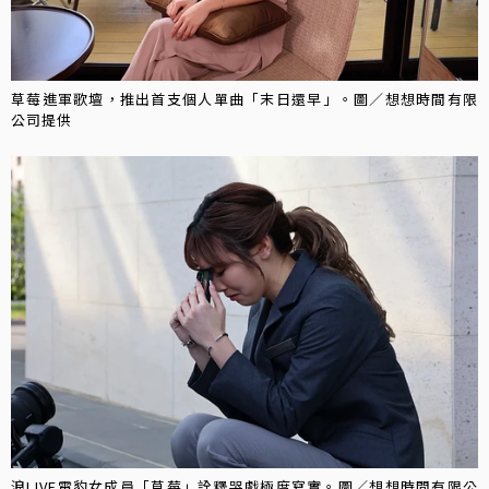
草莓進軍歌壇，推出首支個人單曲「末日還早」。圖／想想時間有限
公司提供
浪LIVE電豹女成員「草莓」詮釋哭戲極度寫實。圖／想想時間有限公