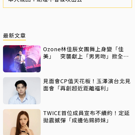
最新文章
Ozone林佳辰女團舞上身變「佳
美」 突襲獻上「男男吻」掀全場
暴動！
見面會CP值天花板！玉澤演台北見
面會「再創超近距離福利」
TWICE首位成員宣布不續約！定延
拋震撼彈「成邊佑錫師妹」