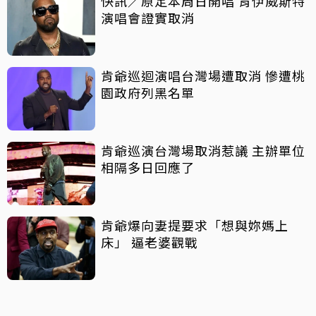
快訊／原定本周日開唱 肯伊威斯特
演唱會證實取消
肯爺巡迴演唱台灣場遭取消 慘遭桃
園政府列黑名單
肯爺巡演台灣場取消惹議 主辦單位
相隔多日回應了
肯爺爆向妻提要求「想與妳媽上
床」 逼老婆觀戰