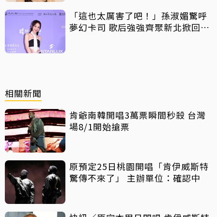
「這也太厲害了吧！」孫淑媚驚呼
夢幻卡司 歌后強強齊聚新北掀回憶
殺
相關新聞
肯爺南韓開唱3萬票瞬間秒殺 台灣
場8/1開始搶票
原預定25日桃園開唱「肯伊威斯特
驚傳不來了」 主辦單位：確認中