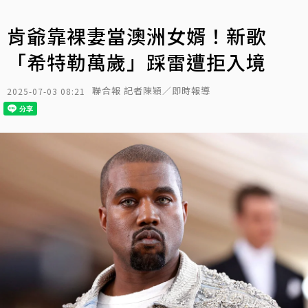
肯爺靠裸妻當澳洲女婿！新歌
「希特勒萬歲」踩雷遭拒入境
聯合報 記者陳穎／即時報導
2025-07-03 08:21