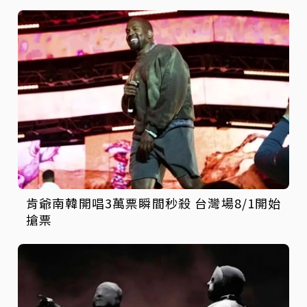
肯爺南韓開唱3萬票瞬間秒殺 台灣場8/1開始
搶票