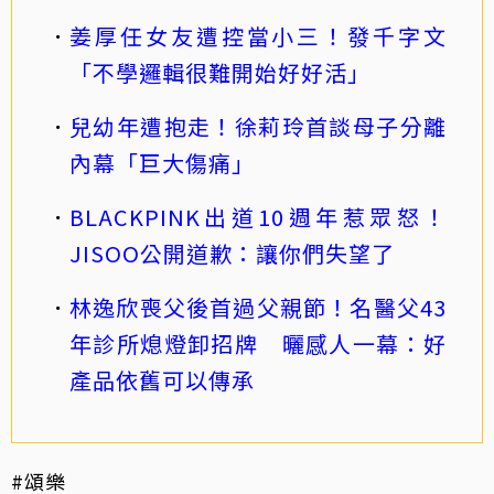
姜厚任女友遭控當小三！發千字文
「不學邏輯很難開始好好活」
兒幼年遭抱走！徐莉玲首談母子分離
內幕「巨大傷痛」
BLACKPINK出道10週年惹眾怒！
JISOO公開道歉：讓你們失望了
林逸欣喪父後首過父親節！名醫父43
年診所熄燈卸招牌 曬感人一幕：好
產品依舊可以傳承
#頌樂