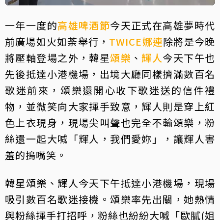
一年一度的
高雄啤酒節
今天正式在高雄夢時代
前廣場如火如荼舉行，
TWICE
娜連
除將是今晚
將壓軸登場之外，韓星
頌樂
、
輝人
今天下午也
先後抵達小港機場，出境大廳同樣擠滿數百名
歌迷前來，頌樂還開心收下歌迷送的信件禮
物，並微笑向大家揮手致意，輝人則是穿上紅
色上衣現身，現場尖叫聲也完全不輸頌樂，粉
絲還一起大喊「輝人，我們愛妳」，讓輝人害
羞的摀嘴笑。
韓星頌樂、輝人今天下午抵達小港機場，現場
吸引數百名歌迷接機。頌樂率先出關，她熱情
與粉絲揮手打招呼，粉絲也紛紛大喊「歐膩(姐