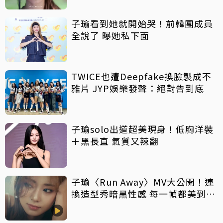
子瑜看到她就開始哭！前韓團成員
全說了 曝她私下面
TWICE也遭Deepfake換臉製成不
雅片 JYP娛樂發聲：絕對告到底
子瑜solo出道超美現身！低胸洋裝
＋黑長直 氣質又辣翻
子瑜〈Run Away〉MV大公開！連
換造型秀暗黑性感 每一幀都美到不
行