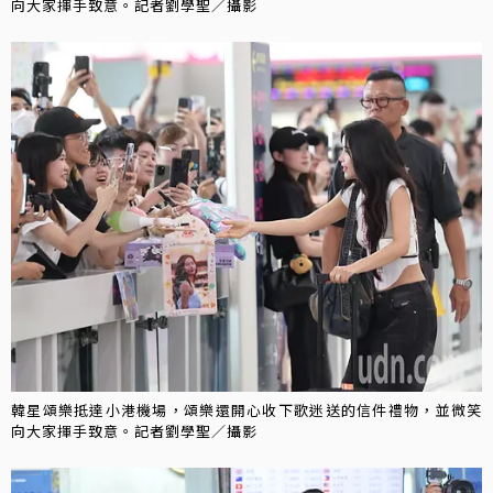
向大家揮手致意。記者劉學聖／攝影
韓星頌樂抵達小港機場，頌樂還開心收下歌迷送的信件禮物，並微笑
向大家揮手致意。記者劉學聖／攝影