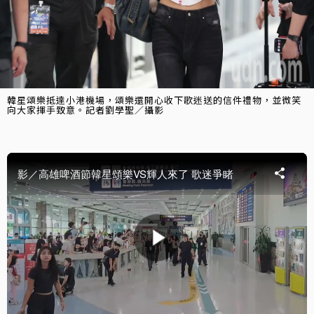
韓星頌樂抵達小港機場，頌樂還開心收下歌迷送的信件禮物，並微笑
向大家揮手致意。記者劉學聖／攝影