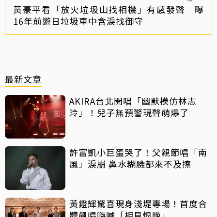
黃豪平看「放火垃圾山找相機」有感發聲 曝
16年前遊日垃圾車中含淚找御守
最新文章
AKIRA台北開唱「幽默模仿林志
玲」！兒子無預警現聲萌爆了
許富凱小巨蛋哭了！父親節唱「南
風」淚崩 鼻水糊臉都來不及擦
黃鐙輝驚喜現身淺堤專場！首度合
體飆唱嗨喊「相見恨晚」