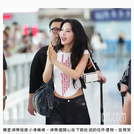
韓星頌樂抵達小港機場，頌樂還開心收下歌迷送的信件禮物，並微笑