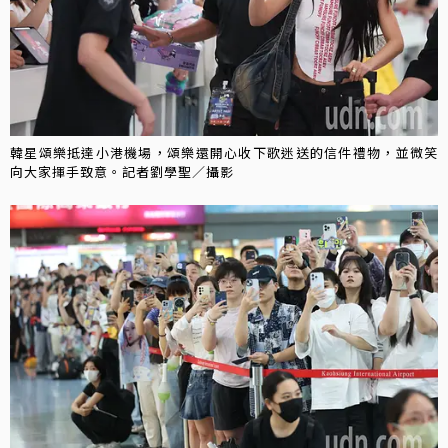
韓星頌樂抵達小港機場，頌樂還開心收下歌迷送的信件禮物，並微笑
向大家揮手致意。記者劉學聖／攝影