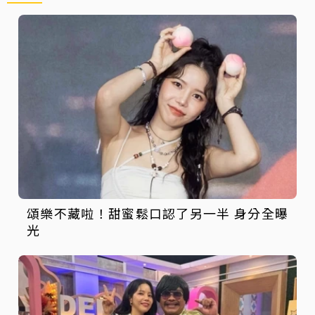
頌樂不藏啦！甜蜜鬆口認了另一半 身分全曝
光