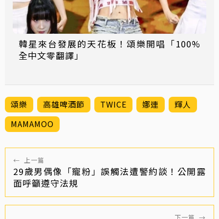
韓星來台發展的天花板！頌樂開唱「100%
全中文零翻譯」
頌樂
高雄啤酒節
TWICE
娜連
輝人
MAMAMOO
←
上一篇
29歲男偶像「寵粉」誤觸法遭警約談！公開露
面呼籲遵守法規
下一篇
→