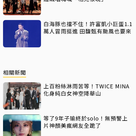
白海豚也擋不住！許富凱小巨蛋1.1
萬人冒雨挺進 田馥甄有颱風也要來
相關新聞
上百粉絲淋雨苦等！TWICE MINA
化身純白女神空降華山
等了9年子瑜終於solo！無預警上
片神顏美瘋網友全跪了