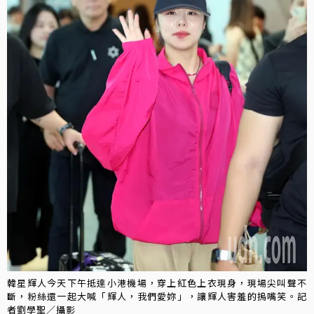
韓星輝人今天下午抵達小港機場，穿上紅色上衣現身，現場尖叫聲不
斷，粉絲還一起大喊「輝人，我們愛妳」，讓輝人害羞的摀嘴笑。記
者劉學聖／攝影