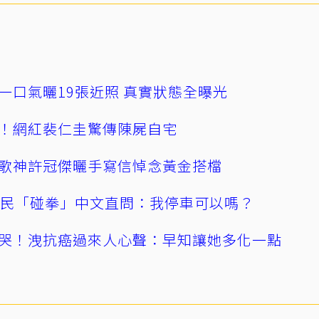
一口氣曬19張近照 真實狀態全曝光
！網紅裴仁圭驚傳陳屍自宅
歌神許冠傑曬手寫信悼念黃金搭檔
親民「碰拳」中文直問：我停車可以嗎？
哭！洩抗癌過來人心聲：早知讓她多化一點