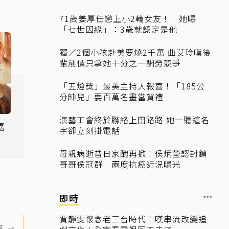
71歲姜厚任戀上小2輪女友！ 她曝
「七世因緣」：3歲就認定是他
獨／2個小孩赴美要燒2千萬 曲艾玲嘆後
輩削價只拿她十分之一酬勞競爭
「五燈獎」最美主持人報喜！「185公
分帥兒」要百萬名畫當賀禮
演藝工會終於聯絡上田路路 她一聽這名
嘉
字卻立刻掛電話
母親病逝昔日家醜再掀！侯炳瑩認封鎖
哥哥侯冠群 兩度抗癌近況曝光
即時
賈靜雯懷念老三台時代！嘆串流改變追
篇
→