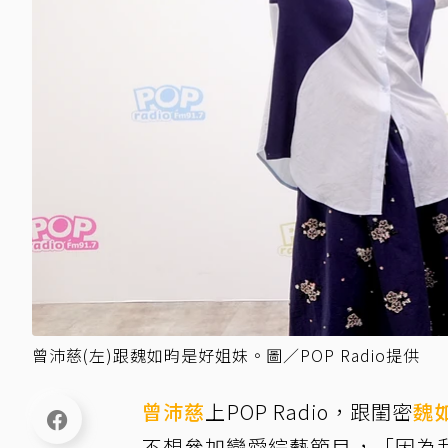
曾沛慈(左)跟魏如昀是好姐妹。圖／POP Radio提供
曾沛慈
上POP Radio，跟閨密
魏
不想參加戀愛綜藝節目，「因為