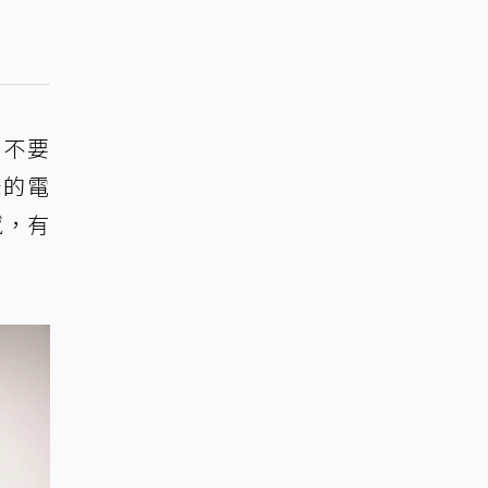
，不要
爸的電
憾，有