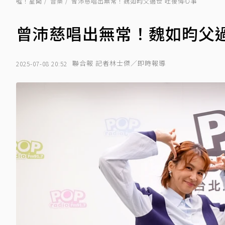
噓！星聞
音樂
曾沛慈唱出無常！魏如昀父過世 吐後悔心事
曾沛慈唱出無常！魏如昀父過
聯合報 記者林士傑／即時報導
2025-07-08 20:52