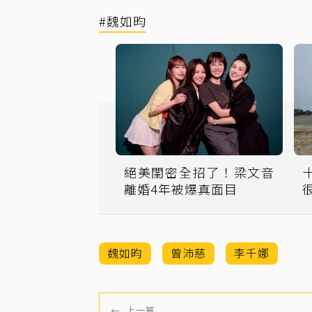
#魏如昀
絕美閨密全招了！梁文音
離婚4年被爆真面目
魏如昀
曾沛慈
李千娜
←
上一篇