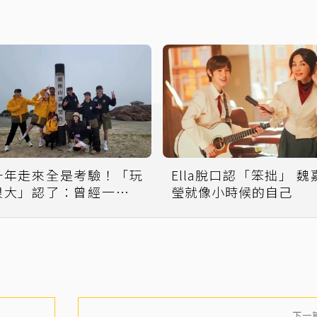
十年走來全是考驗！「玩
Ella脫口認「笨拙」 魏
很大」認了：曾經一度撐
瑩就像小時候的自己
不下去
下一