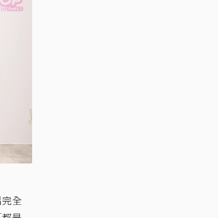
招完全
「都是