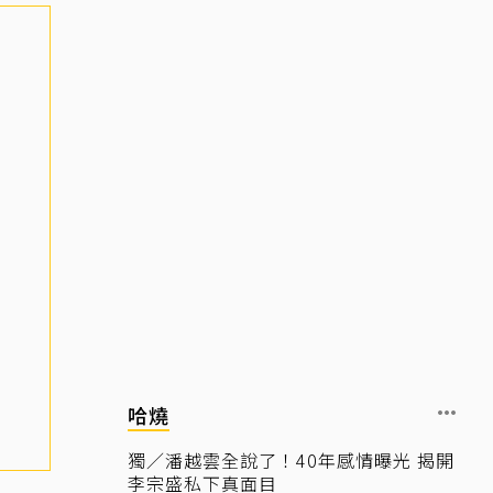
哈燒
獨／潘越雲全說了！40年感情曝光 揭開
李宗盛私下真面目