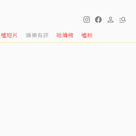
噓短片
娛樂有評
哈燒榜
噓粉