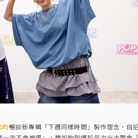
如昀
暢談新專輯「下週同樣時間」製作理念，自
我一定不會被選」，魏如昀則爆料每次出去聚會