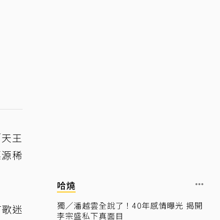
「天王
票源稀
哈燒
獨／潘越雲全說了！40年感情曝光 揭開
有歌迷
李宗盛私下真面目