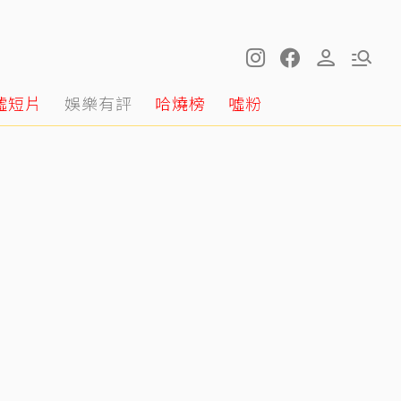
噓短片
娛樂有評
哈燒榜
噓粉