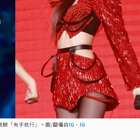
被歸「有手就行」。圖/翻攝自
IG
、
IG