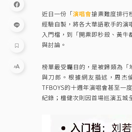
近日一份「
演唱會
搶票難度排行
經驗自製，將各大華語歌手的演
入門檔，到「開票即秒殺、黃牛
與討論。
榜單最受矚目的，是被歸類為「
與刀郎。根據網友描述，周杰倫
TFBOYS的十週年演唱會甚至一
紀錄；檀健次則因首場巡演五城全