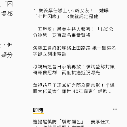
入「困
71歲姜厚任戀上小2輪女友！ 她曝
一場都
「七世因緣」：3歲就認定是他
「五燈獎」最美主持人報喜！「185公
分帥兒」要百萬名畫當賀禮
級，但
演藝工會終於聯絡上田路路 她一聽這名
字卻立刻掛電話
質疑分
母親病逝昔日家醜再掀！侯炳瑩認封鎖
哥哥侯冠群 兩度抗癌近況曝光
華視花旦于珊當紅之際為愛息影！半導
體大佬黃崇仁離世 40年寵妻佳話掀...
即時
遭提醒慎防「騙財騙色」 姜厚任笑