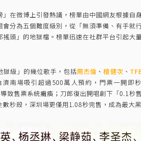
榜」在微博上引發熱議，榜單由中國網友根據自
唱會分為五個難度級別，從「無須準備、有手就
都搖頭」的地獄檔。榜單迅速在社群平台引起大
地獄級」的幾位歌手，包括
周杰倫
、
檀健次
、
TF
濟南場吸引超過500萬人預約，門票一開即
度導致售票系統癱瘓；刀郎復出開唱創下「0.1秒
數秒殺，深圳場更僅用1.08秒完售，成為最大