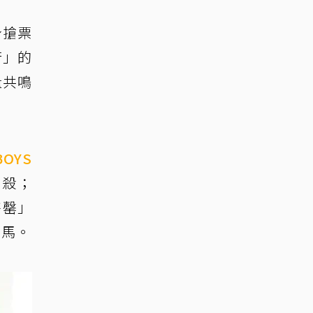
身搶票
行」的
量共鳴
BOYS
秒殺；
售罄」
黑馬。