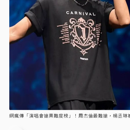
網瘋傳「演唱會搶票難度榜」！周杰倫最難搶，楊丞琳