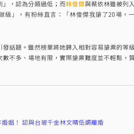
到」，認為分類過低；而
林俊傑
與蔡依林雖被列
獄級」，有粉絲直言：「林俊傑我搶了20場，
引發話題。雖然榜單將她歸入相對容易搶票的等
次數不多、場地有限，實際搶票難度並不輕鬆，
4年婚姻！ 認與台玻千金林文晴低調離婚