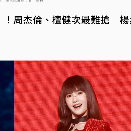
搶 楊丞琳被歸：有手就行
」！周杰倫、檀健次最難搶 楊