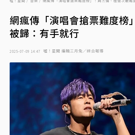
噓！星聞
音樂
網瘋傳「演唱會搶票難度榜」！周杰倫、檀健次最難
網瘋傳「演唱會搶票難度榜
被歸：有手就行
噓！星聞 編輯三月兔／綜合報導
2025-07-09 14:47