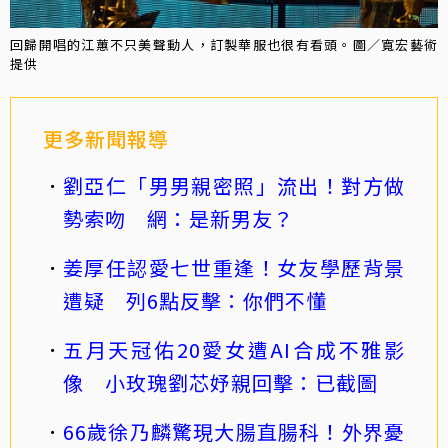
回歸開唱的江蕙不只美聲動人，訂製華服也很有看頭。圖／寬宏藝術
提供
更多新聞報導
劉亞仁「男男親密照」流出！對方做
勢索吻 網：是新男友？
姜厚任認愛七世重逢！女友學歷背景
遭疑 列6點反擊：你們不懂
五月天冠佑20愛女遭AI合成不雅影
像 小玫瑰劉芯妤親回擊：已截圖
66歲徐乃麟驚現大腸直腸科！外界憂