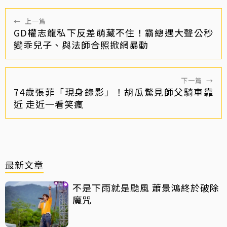
←
上一篇
GD權志龍私下反差萌藏不住！霸總遇大聲公秒
變乖兒子、與法師合照掀網暴動
下一篇
→
74歲張菲「現身錄影」！胡瓜驚見師父騎車靠
近 走近一看笑瘋
最新文章
不是下雨就是颱風 蕭景鴻終於破除
魔咒