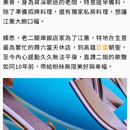
美食，身為資深歌迷的老闆，特意提早備料，
除了準備招牌料理，還有獨家私房料理，想讓
江蕙大飽口福。
據悉，老二腿庫飯店家為了江蕙，特地在生意
最為繁忙的周六當天休店，到高雄
巨蛋
朝聖，
至今內心感動久久無法平復，直讚二姐的歌聲
如同10年前，帶給粉絲無限美好與幸福。