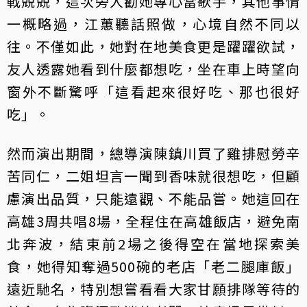
戰兢兢，這次旁人勸她專心當歌手，其他事情
一概略過，江蕙聽話照做，心境自然不同以
往。不僅如此，她對在地美食更是躍躍欲試，
友人透露她看到什麼都想吃，坐在車上時望向
窗外不斷驚呼「這看起來很好吃、那也很好
吃」。
然而演出期間，總導演陳鎮川買了雞排慰勞辛
苦同仁，二姐坦言一聞到香味就很想吃，但顧
慮演出品質，只能遠觀、不能品嘗。她這回在
高雄3周共唱8場，全程住在高雄飯店，避免南
北奔波，結束前2場之後得空在當地探索美
食，她得知奪過500碗的老店「老二腿庫飯」
遠近馳名，特別想嘗看看大家甘願排隊等待的