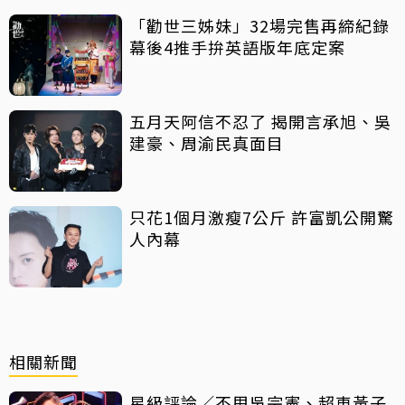
「勸世三姊妹」32場完售再締紀錄
幕後4推手拚英語版年底定案
五月天阿信不忍了 揭開言承旭、吳
建豪、周渝民真面目
只花1個月激瘦7公斤 許富凱公開驚
人內幕
相關新聞
星級評論／不甩吳宗憲、超車黃子