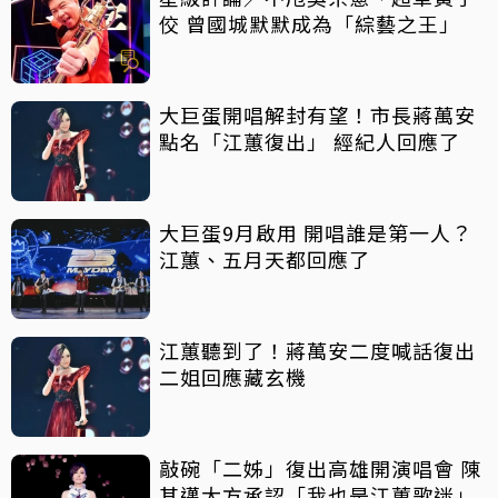
佼 曾國城默默成為「綜藝之王」
大巨蛋開唱解封有望！市長蔣萬安
點名「江蕙復出」 經紀人回應了
大巨蛋9月啟用 開唱誰是第一人？
江蕙、五月天都回應了
江蕙聽到了！蔣萬安二度喊話復出
二姐回應藏玄機
敲碗「二姊」復出高雄開演唱會 陳
其邁大方承認「我也是江蕙歌迷」