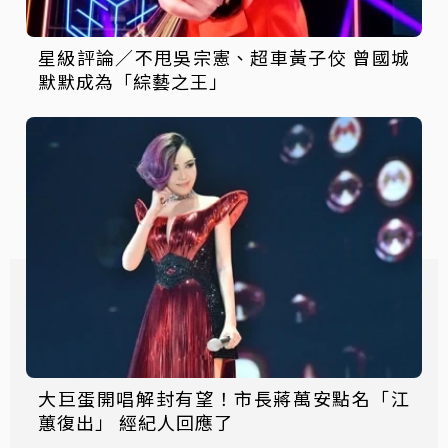
星級評論／不甩吳宗憲、超車黃子佼 曾國城
默默成為「綜藝之王」
大巨蛋開唱解封有望！市長蔣萬安點名「江
蕙復出」 經紀人回應了