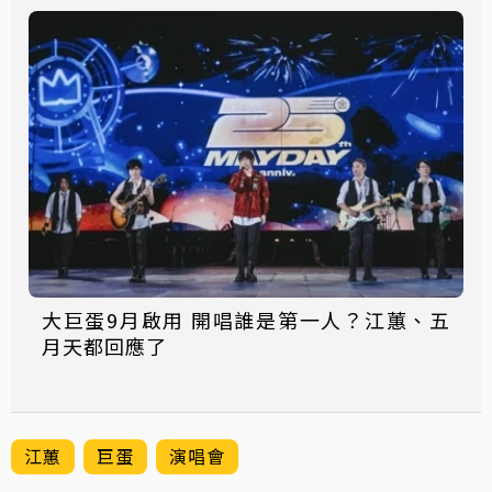
大巨蛋9月啟用 開唱誰是第一人？江蕙、五
月天都回應了
江蕙
巨蛋
演唱會