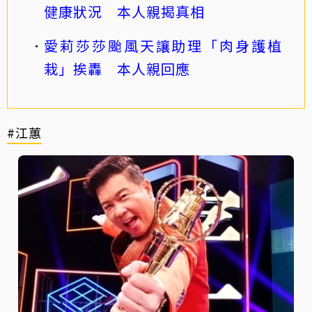
健康狀況 本人親揭真相
愛莉莎莎颱風天讓助理「肉身護植
栽」挨轟 本人親回應
#江蕙