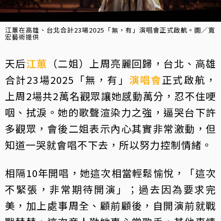
江蕙在高雄、台北合計23場2025「無，有」演唱會正式啟航。圖／寬
宏藝術提供
天后
江蕙
（二姐）上周亮麗回歸，台北、高雄
合計23場2025「無，有」
演唱會
正式啟航，
上周2場共2萬名觀眾讓她感動萬分，忍不住哽
咽、拭淚。她的歌聲渲染力之強，逼哭台下許
多觀眾，會後二姐表示內心其實非常激動，但
知道一哭就會唱不下去，所以努力控制情緒。
相隔10年開唱，她這次相當輕鬆愉悅，「這次
不緊張，非常期待開演」；過去因為要求完
美，加上處事周全、顧前顧後，自開演前就戰