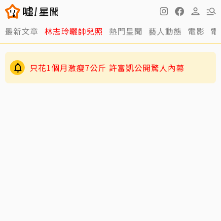
最新文章
林志玲曬帥兒照
熱門星聞
藝人動態
電影
電
只花1個月激瘦7公斤 許富凱公開驚人內幕