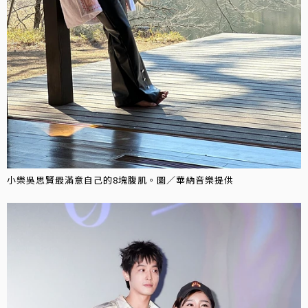
小樂吳思賢最滿意自己的8塊腹肌。圖／華納音樂提供