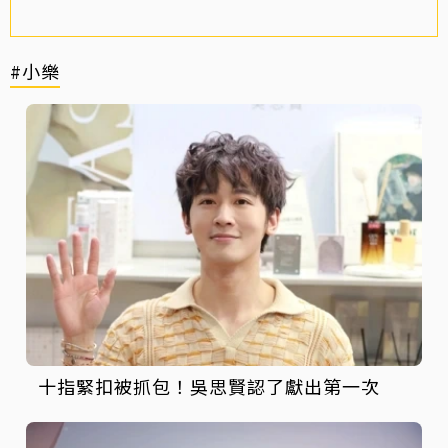
#小樂
十指緊扣被抓包！吳思賢認了獻出第一次