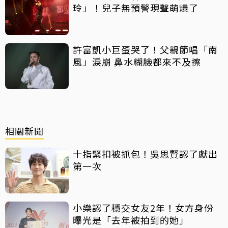
玲」！兒子無預警現聲萌爆了
許富凱小巨蛋哭了！父親節唱「南
風」淚崩 鼻水糊臉都來不及擦
相關新聞
十指緊扣被抓包！吳思賢認了獻出
第一次
小樂認了穩交女友2年！女方身份
曝光是「去年被拍到的她」