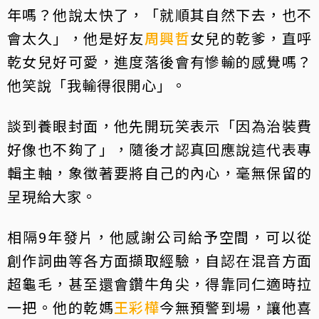
年嗎？他說太快了，「就順其自然下去，也不
會太久」，他是好友
周興哲
女兒的乾爹，直呼
乾女兒好可愛，進度落後會有慘輸的感覺嗎？
他笑說「我輸得很開心」。
談到養眼封面，他先開玩笑表示「因為治裝費
好像也不夠了」，隨後才認真回應說這代表專
輯主軸，象徵著要將自己的內心，毫無保留的
呈現給大家。
相隔9年發片，他感謝公司給予空間，可以從
創作詞曲等各方面擷取經驗，自認在混音方面
超龜毛，甚至還會鑽牛角尖，得靠同仁適時拉
一把。他的乾媽
王彩樺
今無預警到場，讓他喜