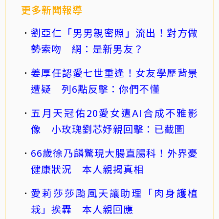
更多新聞報導
劉亞仁「男男親密照」流出！對方做
勢索吻 網：是新男友？
姜厚任認愛七世重逢！女友學歷背景
遭疑 列6點反擊：你們不懂
五月天冠佑20愛女遭AI合成不雅影
像 小玫瑰劉芯妤親回擊：已截圖
66歲徐乃麟驚現大腸直腸科！外界憂
健康狀況 本人親揭真相
愛莉莎莎颱風天讓助理「肉身護植
栽」挨轟 本人親回應