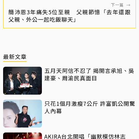
下一篇
→
簡沛恩3年痛失5位至親 父親節憶「去年還跟
父親、外公一起吃飯聊天」
最新文章
五月天阿信不忍了 揭開言承旭、吳
建豪、周渝民真面目
只花1個月激瘦7公斤 許富凱公開驚
人內幕
AKIRA台北開唱「幽默模仿林志