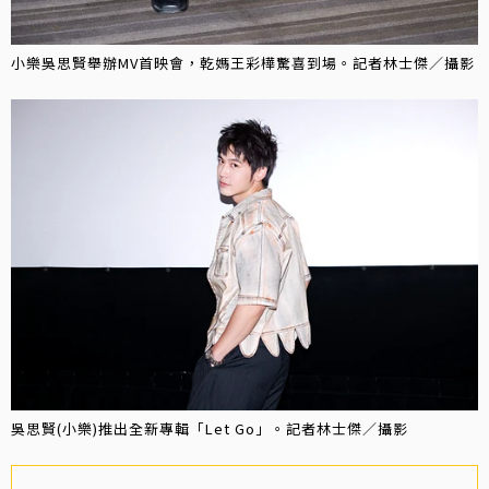
小樂吳思賢舉辦MV首映會，乾媽王彩樺驚喜到場。記者林士傑／攝影
吳思賢(小樂)推出全新專輯「Let Go」。記者林士傑／攝影