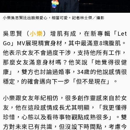
小樂吳思賢比出臉頰愛心，相當可愛。記者林士傑／攝影
吳思賢（
小樂
）增肌有成，在新專輯「Let
Go」MV展現精實身材，其中最滿意8塊腹肌。
他表示女友不會過度干涉，支持他所有工作，
那麼女友滿意身材嗎？他笑說「她覺得很健
康」，雙方也討論過婚事，34歲的他說感情很
穩定，的確會邁向下一步「但不是現在」。
小樂跟女友年紀相仿，很多創作靈感來自於女
友，他在這段感情成長尤其明顯，「我更懂得
珍惜，心態以及看待事物觀點成熟很多」。雙
方對未來已有共識，但沒設下時間點，考慮今