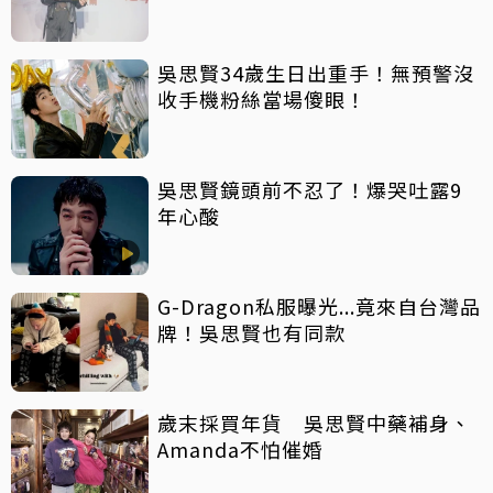
吳思賢34歲生日出重手！無預警沒
收手機粉絲當場傻眼！
吳思賢鏡頭前不忍了！爆哭吐露9
年心酸
G-Dragon私服曝光...竟來自台灣品
牌！吳思賢也有同款
歲末採買年貨 吳思賢中藥補身、
Amanda不怕催婚