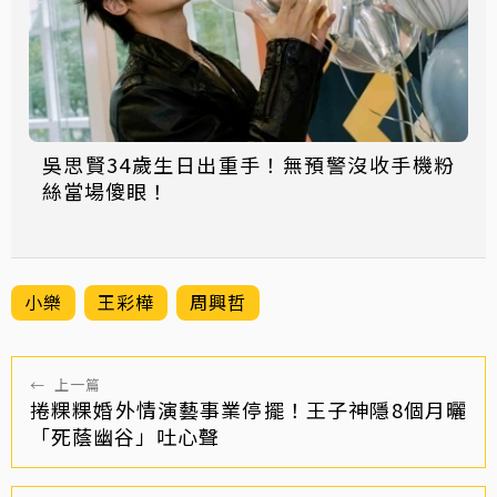
吳思賢34歲生日出重手！無預警沒收手機粉
絲當場傻眼！
小樂
王彩樺
周興哲
←
上一篇
捲粿粿婚外情演藝事業停擺！王子神隱8個月曬
「死蔭幽谷」吐心聲