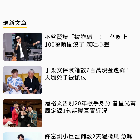
最新文章
巫啓賢爆「被詐騙」！一個晚上
100萬瞬間沒了 悲吐心聲
丁柔安保險箱數7百萬現金遭竊！
大咖兇手被抓包
潘裕文告別20年歌手身分 昔星光幫
周定緯1句話曝真實近況
許富凱小巨蛋倒數2天遇颱風 急喊