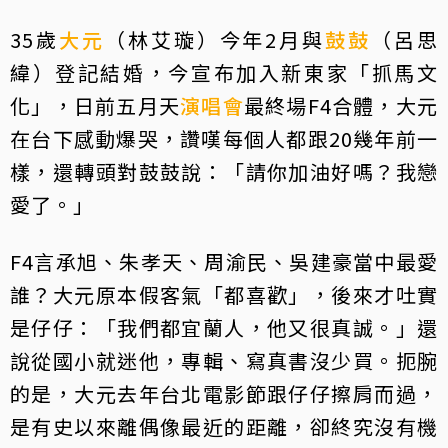
35歲
大元
（林艾璇）今年2月與
鼓鼓
（呂思
緯）登記結婚，今宣布加入新東家「抓馬文
化」，日前五月天
演唱會
最終場F4合體，大元
在台下感動爆哭，讚嘆每個人都跟20幾年前一
樣，還轉頭對鼓鼓說：「請你加油好嗎？我戀
愛了。」
F4言承旭、朱孝天、周渝民、吳建豪當中最愛
誰？大元原本假客氣「都喜歡」，後來才吐實
是仔仔：「我們都宜蘭人，他又很真誠。」還
說從國小就迷他，專輯、寫真書沒少買。扼腕
的是，大元去年台北電影節跟仔仔擦肩而過，
是有史以來離偶像最近的距離，卻終究沒有機