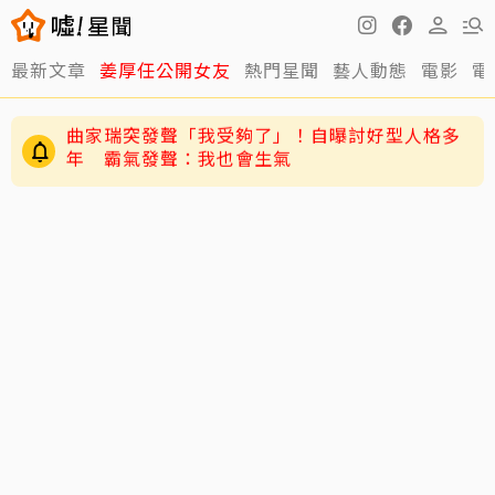
最新文章
姜厚任公開女友
熱門星聞
藝人動態
電影
電
黃寅燁、惠利確認愛意深情熱吻！網友震驚到
「調亮影片」細看舌吻過程
曲家瑞突發聲「我受夠了」！自曝討好型人格多
年 霸氣發聲：我也會生氣