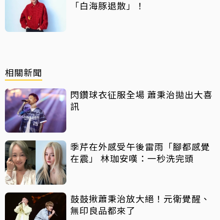
「白海豚退散」！
相關新聞
閃鑽球衣征服全場 蕭秉治拋出大喜
訊
季芹在外感受午後雷雨「腳都感覺
在震」 林珈安嘆：一秒洗完頭
鼓鼓揪蕭秉治放大絕！元衛覺醒、
無印良品都來了