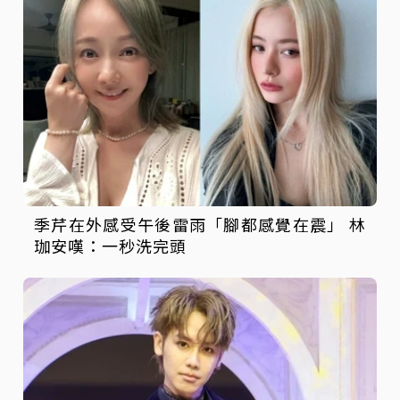
季芹在外感受午後雷雨「腳都感覺在震」 林
珈安嘆：一秒洗完頭