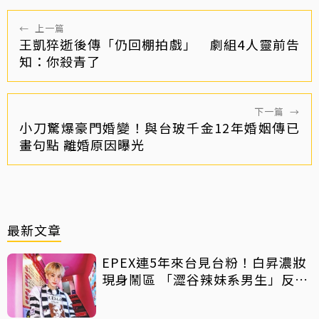
←
上一篇
王凱猝逝後傳「仍回棚拍戲」 劇組4人靈前告
知：你殺青了
下一篇
→
小刀驚爆豪門婚變！與台玻千金12年婚姻傳已
畫句點 離婚原因曝光
最新文章
EPEX連5年來台見台粉！白昇濃妝
現身鬧區 「澀谷辣妹系男生」反差
吸睛