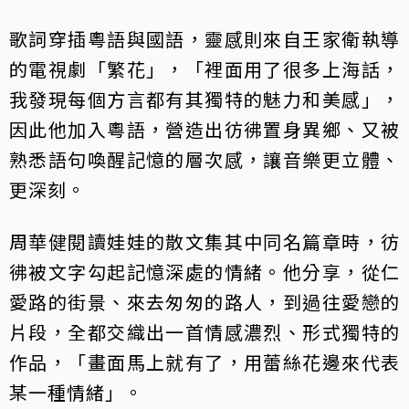
歌詞穿插粵語與國語，靈感則來自王家衛執導
的電視劇「繁花」，「裡面用了很多上海話，
我發現每個方言都有其獨特的魅力和美感」，
因此他加入粵語，營造出彷彿置身異鄉、又被
熟悉語句喚醒記憶的層次感，讓音樂更立體、
更深刻。
周華健閱讀娃娃的散文集其中同名篇章時，彷
彿被文字勾起記憶深處的情緒。他分享，從仁
愛路的街景、來去匆匆的路人，到過往愛戀的
片段，全都交織出一首情感濃烈、形式獨特的
作品，「畫面馬上就有了，用蕾絲花邊來代表
某一種情緒」。