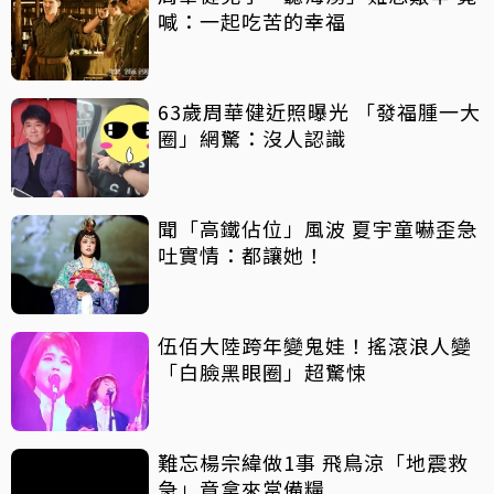
喊：一起吃苦的幸福
63歲周華健近照曝光 「發福腫一大
圈」網驚：沒人認識
聞「高鐵佔位」風波 夏宇童嚇歪急
吐實情：都讓她！
伍佰大陸跨年變鬼娃！搖滾浪人變
「白臉黑眼圈」超驚悚
難忘楊宗緯做1事 飛鳥涼「地震救
急」竟拿來當備糧