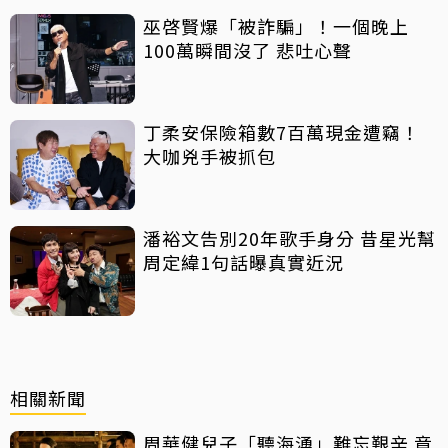
巫啓賢爆「被詐騙」！一個晚上
100萬瞬間沒了 悲吐心聲
丁柔安保險箱數7百萬現金遭竊！
大咖兇手被抓包
潘裕文告別20年歌手身分 昔星光幫
周定緯1句話曝真實近況
相關新聞
周華健兒子「聽海湧」難忘艱辛 竟