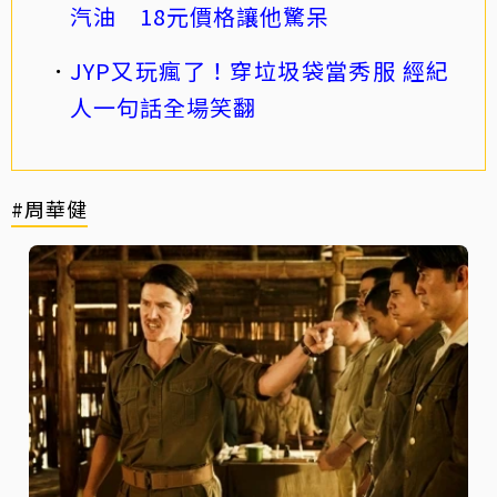
汽油 18元價格讓他驚呆
JYP又玩瘋了！穿垃圾袋當秀服 經紀
人一句話全場笑翻
#周華健