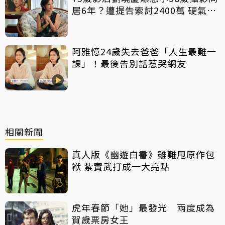
居6年？遭提告索討2400萬 硬氣反
擊絕不給
阿雅憶24歲失去爸爸「人生最難一
課」！最後告別話惹哭網友
相關新聞
真人版《幽遊白書》雖難甩原作包
袱 紮實武打成一大亮點
虎年春節「她」最發光 兩度成為
賀歲票房女王