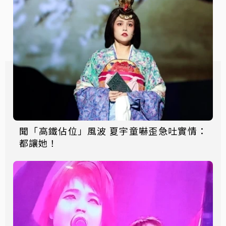
聞「高鐵佔位」風波 夏宇童嚇歪急吐實情：
都讓她！