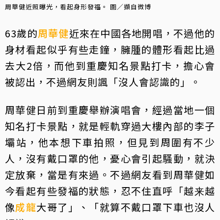
周華健近照曝光，看起身形發福。 圖／擷自微博
63歲的
周華健
近來在中國各地開唱，不過他的
身材看起似乎有些走鐘，臃腫的體形看起比過
去大2倍，而他到重慶知名景點打卡，擔心會
被認出，不過網友則諷「沒人會認識的」。
周華健日前到重慶舉辦演唱會，經過當地一個
知名打卡景點，就是輕軌穿過大樓內部的李子
壩站，他本想下車拍照，但見到周圍有不少
人，沒有戴口罩的他，憂心會引起騷動，就決
定放棄，當是有來過。不過網友看到周華健如
今看起有些發福的狀態，忍不住直呼「越来越
像
成龍
大哥了」、「就算不戴口罩下車也沒人