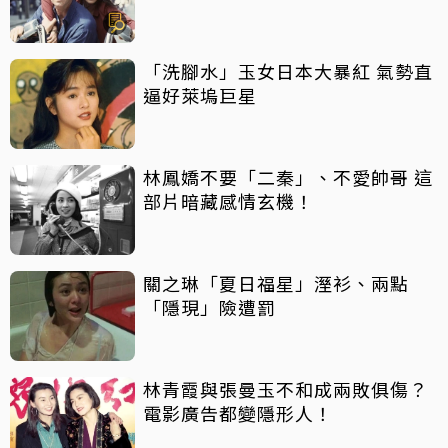
「洗腳水」玉女日本大暴紅 氣勢直
逼好萊塢巨星
林鳳嬌不要「二秦」、不愛帥哥 這
部片暗藏感情玄機！
關之琳「夏日福星」溼衫、兩點
「隱現」險遭罰
林青霞與張曼玉不和成兩敗俱傷？
電影廣告都變隱形人！