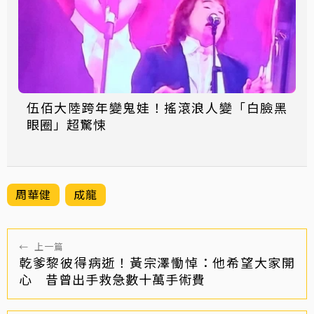
伍佰大陸跨年變鬼娃！搖滾浪人變「白臉黑
眼圈」超驚悚
周華健
成龍
←
上一篇
乾爹黎彼得病逝！黃宗澤慟悼：他希望大家開
心 昔曾出手救急數十萬手術費