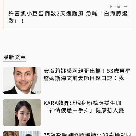
下一篇
→
許富凱小巨蛋倒數2天遇颱風 急喊「白海豚退
散」！
最新文章
安潔莉娜裘莉親哥出櫃！53歲男星
詹姆斯海文前妻節目鬆口認：我是
同志
KARA韓昇延現身粉絲應援生咖
「神情疲憊＋手抖」健康惹人憂
75歲影后劉曉慶爆戀小38歲攝影同