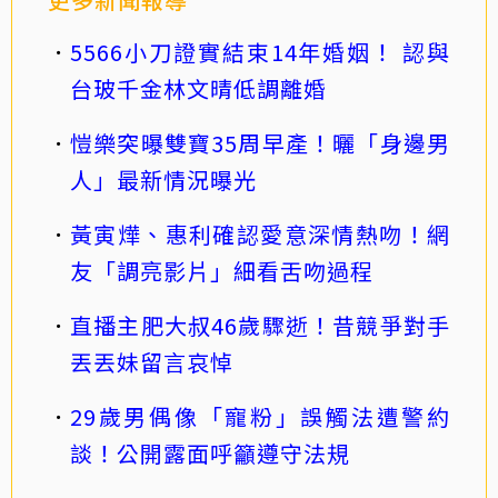
5566小刀證實結束14年婚姻！ 認與
台玻千金林文晴低調離婚
愷樂突曝雙寶35周早產！曬「身邊男
人」最新情況曝光
黃寅燁、惠利確認愛意深情熱吻！網
友「調亮影片」細看舌吻過程
直播主肥大叔46歲驟逝！昔競爭對手
丟丟妹留言哀悼
29歲男偶像「寵粉」誤觸法遭警約
談！公開露面呼籲遵守法規