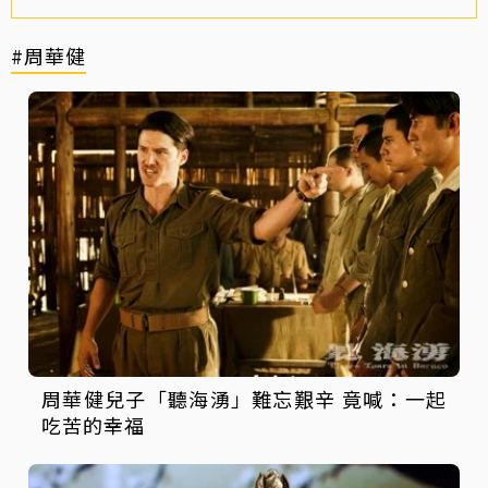
#周華健
周華健兒子「聽海湧」難忘艱辛 竟喊：一起
吃苦的幸福