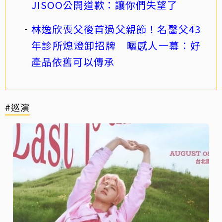
JISOO公開道歉：讓你們失望了
林逸欣喪父後首過父親節！名醫父43
年診所熄燈卸招牌 曬感人一幕：好
產品依舊可以傳承
#巡演