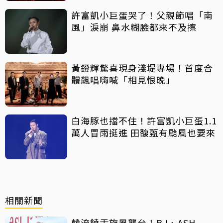
許富凱小巨蛋哭了！父親節唱「南
風」淚崩 鼻水糊臉都來不及擦
黃鐙輝驚喜現身淺堤專場！首度合
體飆唱嗨喊「相見恨晚」
白海豚也擋不住！許富凱小巨蛋1.1
萬人冒雨挺進 田馥甄有颱風也要來
相關新聞
韓流饒舌旋風襲台！B.I、ASH