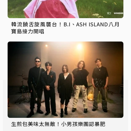
韓流饒舌旋風襲台！B.I、ASH ISLAND八月
寶島接力開唱
生煎包美味太無敵！小男孩樂團認暴肥