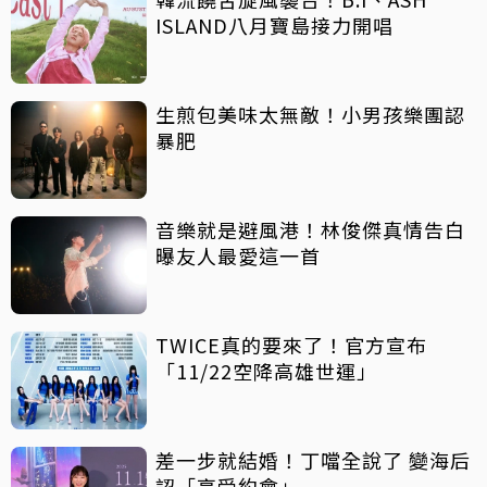
ISLAND八月寶島接力開唱
生煎包美味太無敵！小男孩樂團認
暴肥
音樂就是避風港！林俊傑真情告白
曝友人最愛這一首
TWICE真的要來了！官方宣布
「11/22空降高雄世運」
差一步就結婚！丁噹全說了 變海后
認「享受約會」