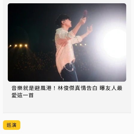
音樂就是避風港！林俊傑真情告白 曝友人最
愛這一首
巡演