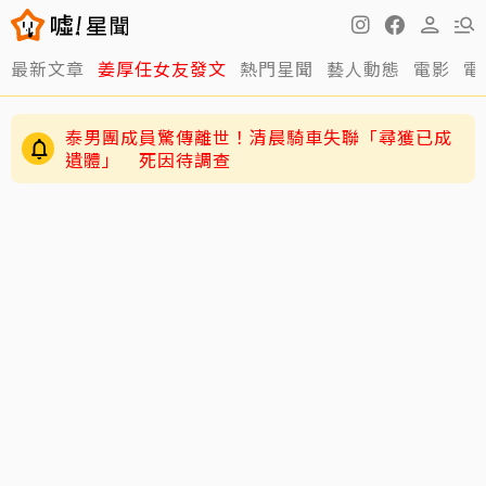
最新文章
姜厚任女友發文
熱門星聞
藝人動態
電影
電
泰男團成員驚傳離世！清晨騎車失聯「尋獲已成
遺體」 死因待調查