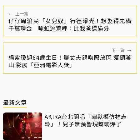
←
上一篇
仔仔周渝民「女兒奴」行徑曝光！想娶得先備
千萬聘金 喻虹淵驚呼：比我爸還過分
下一篇
→
楊紫瓊迎64歲生日！曬丈夫親吻照放閃 獲頒釜
山 影展「亞洲電影人獎」
最新文章
AKIRA台北開唱「幽默模仿林志
玲」！兒子無預警現聲萌爆了