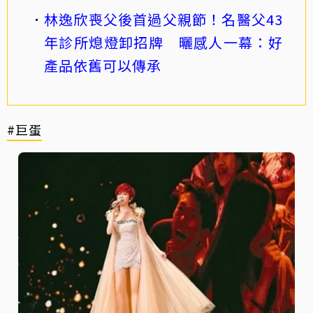
林逸欣喪父後首過父親節！名醫父43
年診所熄燈卸招牌 曬感人一幕：好
產品依舊可以傳承
#巨蛋