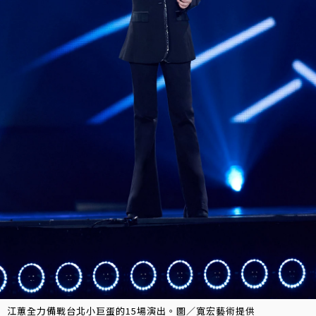
江蕙全力備戰台北小巨蛋的15場演出。圖／寬宏藝術提供