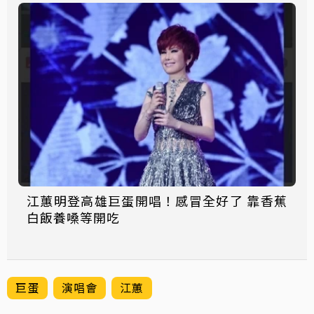
江蕙明登高雄巨蛋開唱！感冒全好了 靠香蕉
白飯養嗓等開吃
巨蛋
演唱會
江蕙