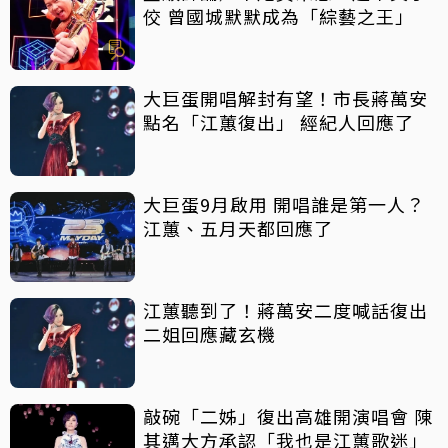
佼 曾國城默默成為「綜藝之王」
大巨蛋開唱解封有望！市長蔣萬安
點名「江蕙復出」 經紀人回應了
大巨蛋9月啟用 開唱誰是第一人？
江蕙、五月天都回應了
江蕙聽到了！蔣萬安二度喊話復出
二姐回應藏玄機
敲碗「二姊」復出高雄開演唱會 陳
其邁大方承認「我也是江蕙歌迷」