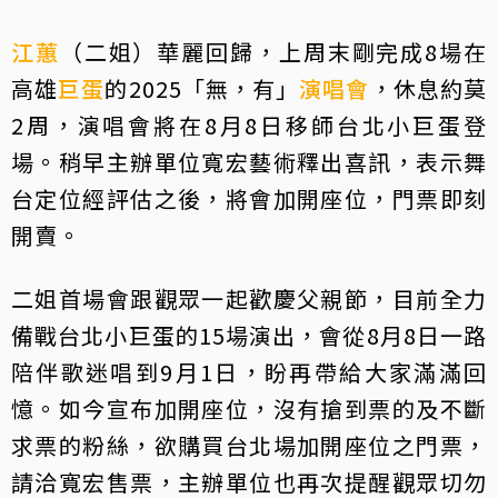
江蕙
（二姐）華麗回歸，上周末剛完成8場在
高雄
巨蛋
的2025「無，有」
演唱會
，休息約莫
2周，演唱會將在8月8日移師台北小巨蛋登
場。稍早主辦單位寬宏藝術釋出喜訊，表示舞
台定位經評估之後，將會加開座位，門票即刻
開賣。
二姐首場會跟觀眾一起歡慶父親節，目前全力
備戰台北小巨蛋的15場演出，會從8月8日一路
陪伴歌迷唱到9月1日，盼再帶給大家滿滿回
憶。如今宣布加開座位，沒有搶到票的及不斷
求票的粉絲，欲購買台北場加開座位之門票，
請洽寬宏售票，主辦單位也再次提醒觀眾切勿