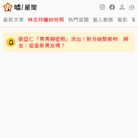
最新文章
林志玲曬帥兒照
熱門星聞
藝人動態
電影
電
劉亞仁「男男親密照」流出！對方做勢索吻 網
友：這是新男友嗎？
五月天冠佑20愛女遭AI合成不雅影像 小玫瑰劉
芯妤親回擊：已截圖存證