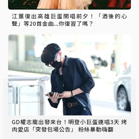
江蕙復出高雄巨蛋開唱前夕！「酒後的心
聲」等20首金曲...你復習了嗎？
GD權志龍出發來台！明登小巨蛋連唱3天 烤
肉愛店「突發包場公告」 粉絲暴動嗨翻