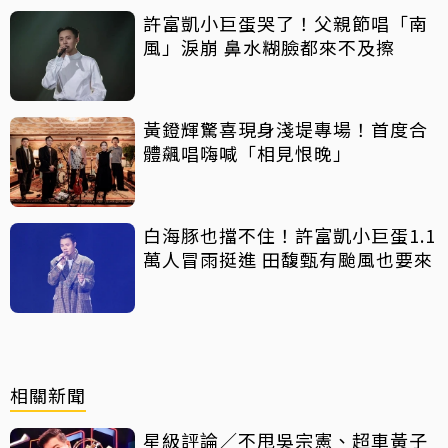
許富凱小巨蛋哭了！父親節唱「南
風」淚崩 鼻水糊臉都來不及擦
黃鐙輝驚喜現身淺堤專場！首度合
體飆唱嗨喊「相見恨晚」
白海豚也擋不住！許富凱小巨蛋1.1
萬人冒雨挺進 田馥甄有颱風也要來
相關新聞
星級評論／不甩吳宗憲、超車黃子