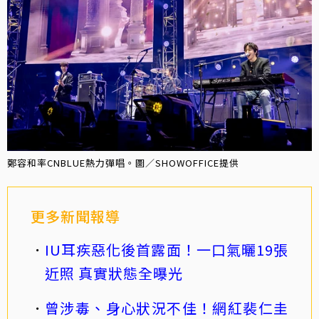
鄭容和率CNBLUE熱力彈唱。圖／SHOWOFFICE提供
更多新聞報導
IU耳疾惡化後首露面！一口氣曬19張
近照 真實狀態全曝光
曾涉毒、身心狀況不佳！網紅裴仁圭