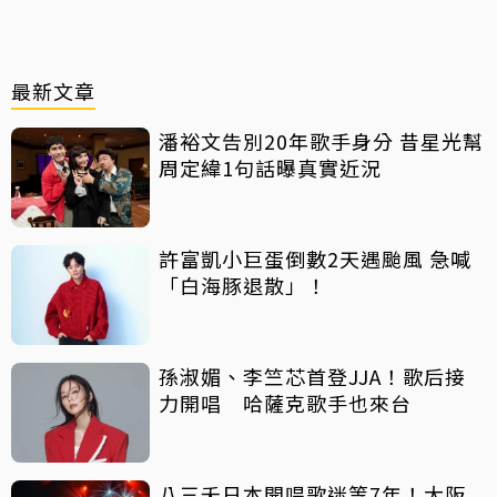
最新文章
潘裕文告別20年歌手身分 昔星光幫
周定緯1句話曝真實近況
許富凱小巨蛋倒數2天遇颱風 急喊
「白海豚退散」！
孫淑媚、李竺芯首登JJA！歌后接
力開唱 哈薩克歌手也來台
八三夭日本開唱歌迷等7年！大阪