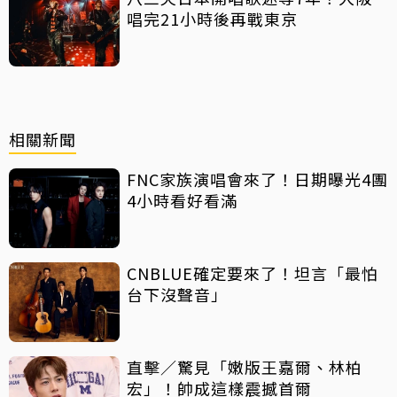
唱完21小時後再戰東京
相關新聞
FNC家族演唱會來了！日期曝光4團
4小時看好看滿
CNBLUE確定要來了！坦言「最怕
台下沒聲音」
直擊／驚見「嫩版王嘉爾、林柏
宏」！帥成這樣震撼首爾