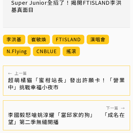
Super Junior全招了！揭開FTISLAND李洪
基真面目
李洪基
崔敏煥
FTISLAND
演唱會
N.Flying
CNBLUE
搖滾
←
上一篇
超萌橘貓「蜜柑站長」發出許願卡！「營業
中」挑戰幸福小夜市
下一篇
→
李國毅怒嗆姚淳耀「當邱家的狗」 「成名在
望」第二季無縫開播