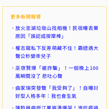
更多新聞報導
放火澎湖垃圾山找相機！民宿曝丟棄
原因「誤認成按摩棒」
權志龍私下反差萌藏不住！霸總遇大
聲公秒變乖兒子
巫啓賢爆「被詐騙」！一個晚上100
萬瞬間沒了 悲吐心聲
曲家瑞突發聲「我受夠了」！自曝討
好型人格多年：我也會生氣
陳聆薇病逝江蕙崩潰爆哭！洩抗癌過