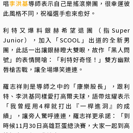
唱
李洪基
導師表示自己是搖滾樂團，很幸運彼
此風格不同，祝福選手愈來愈好。
利特又爆料銀赫希望退團（指Super
Junior），加入「SCOOL」出道的全新男
團，此話一出讓銀赫瞪大雙眼，故作「黑人問
號」的表情開嗆：「利特好奇怪！」雙方幽默
唇槍舌戰，讓全場爆笑連連。
羅志祥則是導師之中的「康樂股長」，跟利
特、李洪基同樣愛打高爾夫球，語帶炫耀表示
「我曾經用4桿就打出『一桿進洞』的成
績」，讓旁人驚呼連連，羅志祥更承諾：「到
時候11月30日高雄巨蛋總決賽，大家一起到高