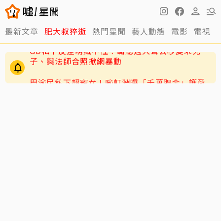
最新文章
肥大叔猝逝
熱門星聞
藝人動態
電影
電視
周渝民私下超寵女！喻虹淵曝「千萬聘金」護愛
女
GD私下反差萌藏不住！霸總遇大聲公秒變乖兒
子、與法師合照掀網暴動