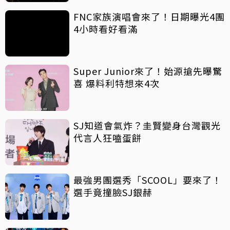
FNC家族演唱會來了！日期曝光4團
4小時看好看滿
Super Junior來了！始源搶先曝驚
喜 爆料利特想來4次
SJ知道會氣炸？圭賢變身台灣觀光
代言人狂嗑蛋餅
最強男團選秀「SCOOL」要來了！
選手竟撞臉SJ銀赫