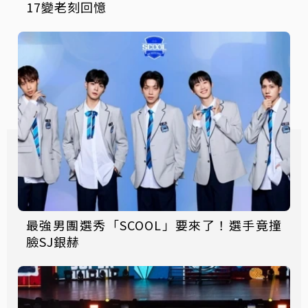
17變老刻回憶
最強男團選秀「SCOOL」要來了！選手竟撞
臉SJ銀赫