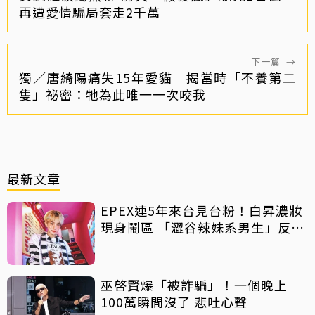
再遭愛情騙局套走2千萬
下一篇
→
獨／唐綺陽痛失15年愛貓 揭當時「不養第二
隻」祕密：牠為此唯一一次咬我
最新文章
EPEX連5年來台見台粉！白昇濃妝
現身鬧區 「澀谷辣妹系男生」反差
吸睛
巫啓賢爆「被詐騙」！一個晚上
100萬瞬間沒了 悲吐心聲