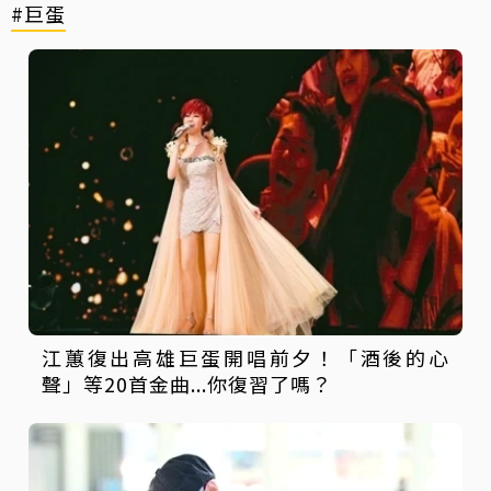
#巨蛋
江蕙復出高雄巨蛋開唱前夕！「酒後的心
聲」等20首金曲...你復習了嗎？