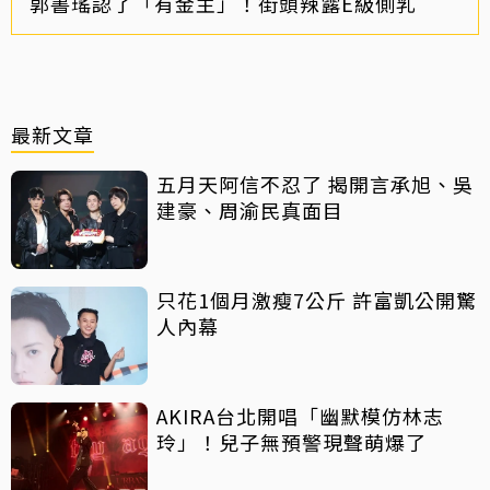
郭書瑤認了「有金主」！街頭辣露E級側乳
最新文章
五月天阿信不忍了 揭開言承旭、吳
建豪、周渝民真面目
只花1個月激瘦7公斤 許富凱公開驚
人內幕
AKIRA台北開唱「幽默模仿林志
玲」！兒子無預警現聲萌爆了