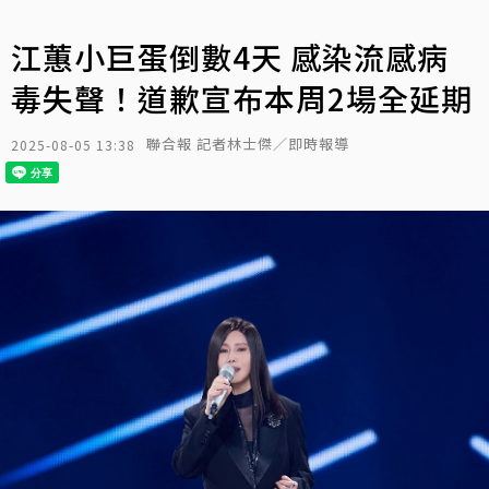
江蕙小巨蛋倒數4天 感染流感病
毒失聲！道歉宣布本周2場全延期
聯合報 記者林士傑／即時報導
2025-08-05 13:38