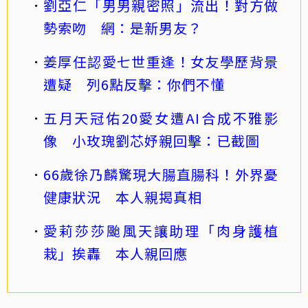
劉亞仁「男男親密照」流出！對方做
勢索吻 網：是新男友？
姜厚任認愛七世重逢！女友學歷背景
遭疑 列6點反擊：你們不懂
五月天冠佑20愛女遭AI合成不雅影
像 小玫瑰劉芯妤親回擊：已截圖
66歲徐乃麟驚現大腸直腸科！外界憂
健康狀況 本人親揭真相
愛莉莎莎颱風天讓助理「肉身護植
栽」挨轟 本人親回應