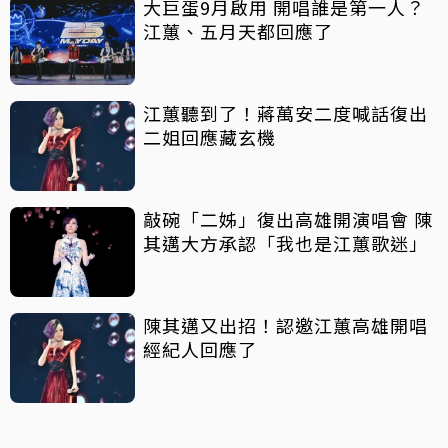
大巨蛋9月啟用 開唱誰是第一人？
江蕙、五月天都回應了
江蕙聽到了！蔣萬安二度喊話復出
二姐回應藏玄機
敲碗「二姊」復出高雄開演唱會 陳
其邁大方承認「我也是江蕙歌迷」
陳其邁又出招！認邀江蕙高雄開唱
經紀人回應了