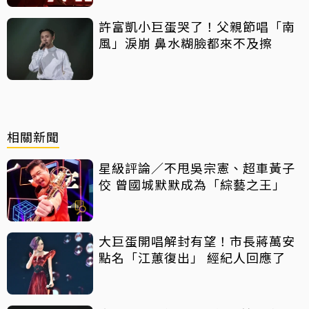
許富凱小巨蛋哭了！父親節唱「南
風」淚崩 鼻水糊臉都來不及擦
相關新聞
星級評論／不甩吳宗憲、超車黃子
佼 曾國城默默成為「綜藝之王」
大巨蛋開唱解封有望！市長蔣萬安
點名「江蕙復出」 經紀人回應了