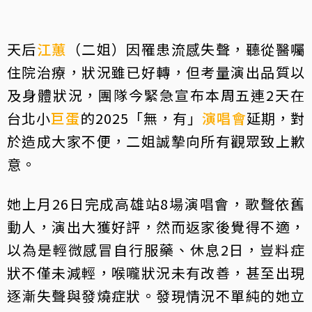
天后
江蕙
（二姐）因罹患流感失聲，聽從醫囑
住院治療，狀況雖已好轉，但考量演出品質以
及身體狀況，團隊今緊急宣布本周五連2天在
台北小
巨蛋
的2025「無，有」
演唱會
延期，對
於造成大家不便，二姐誠摯向所有觀眾致上歉
意。
她上月26日完成高雄站8場演唱會，歌聲依舊
動人，演出大獲好評，然而返家後覺得不適，
以為是輕微感冒自行服藥、休息2日，豈料症
狀不僅未減輕，喉嚨狀況未有改善，甚至出現
逐漸失聲與發燒症狀。發現情況不單純的她立