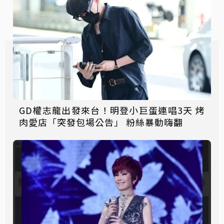
GD權志龍出發來台！明登小巨蛋連唱3天 烤
肉愛店「突發包場公告」 粉絲暴動嗨翻