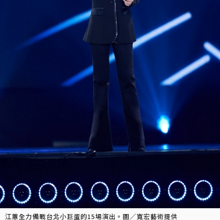
江蕙全力備戰台北小巨蛋的15場演出。圖／寬宏藝術提供