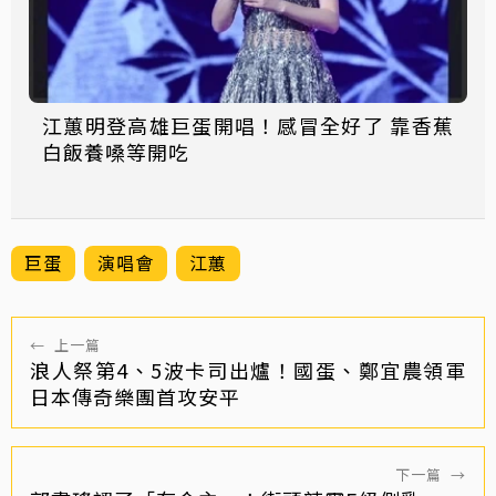
江蕙明登高雄巨蛋開唱！感冒全好了 靠香蕉
白飯養嗓等開吃
巨蛋
演唱會
江蕙
←
上一篇
浪人祭第4、5波卡司出爐！國蛋、鄭宜農領軍
日本傳奇樂團首攻安平
下一篇
→