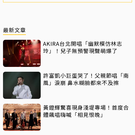
最新文章
AKIRA台北開唱「幽默模仿林志
玲」！兒子無預警現聲萌爆了
許富凱小巨蛋哭了！父親節唱「南
風」淚崩 鼻水糊臉都來不及擦
黃鐙輝驚喜現身淺堤專場！首度合
體飆唱嗨喊「相見恨晚」