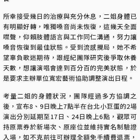
所幸接受幾日的治療與充分休息，二姐身體已
有明顯好轉，唯獨嗓音尚未恢復，這幾天全面
噤聲，仰賴肢體語言與工作同仁溝通，努力讓
嗓音恢復到最佳狀態。受到流感攪局，她不希
望辜負歌迷期待，跟經紀團隊研究後爭取休養
天數，想讓演唱會達到百分百的完美狀態，於
是要求主辦單位寬宏藝術協助調整演出日程。
考量二姐的身體狀況，團隊經過多方協調之
後，宣布8、9日晚上7點半在台北小巨蛋的2場
演出分別延期至17日、24日晚上6點，觀眾可
持原票券於新場次、原座位並維持實名制驗證
入場，如不克前往可辦理全額免手續費退票，