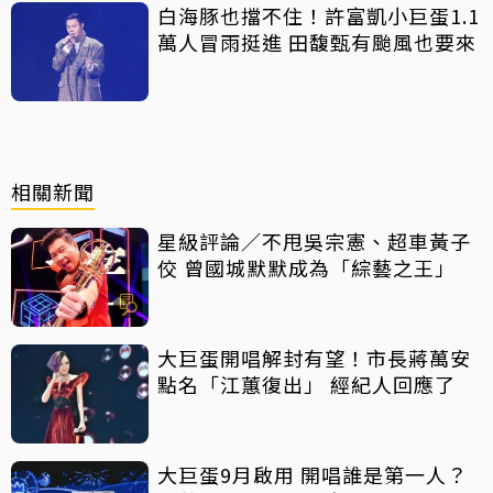
白海豚也擋不住！許富凱小巨蛋1.1
萬人冒雨挺進 田馥甄有颱風也要來
相關新聞
星級評論／不甩吳宗憲、超車黃子
佼 曾國城默默成為「綜藝之王」
大巨蛋開唱解封有望！市長蔣萬安
點名「江蕙復出」 經紀人回應了
大巨蛋9月啟用 開唱誰是第一人？