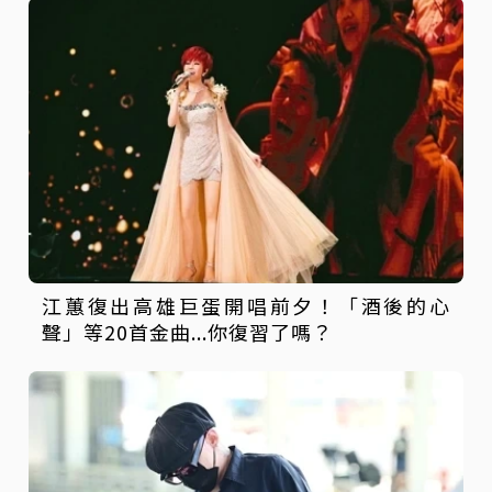
江蕙復出高雄巨蛋開唱前夕！「酒後的心
聲」等20首金曲...你復習了嗎？