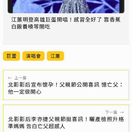
江蕙明登高雄巨蛋開唱！感冒全好了 靠香蕉
白飯養嗓等開吃
巨蛋
演唱會
江蕙
←
上一篇
北影影后宣布懷孕！父親節公開喜訊 憶亡父：
他一定很開心
下一篇
→
北影影后李亦捷父親節拋喜訊！曬產檢照升格
準媽媽 告白亡父超感人