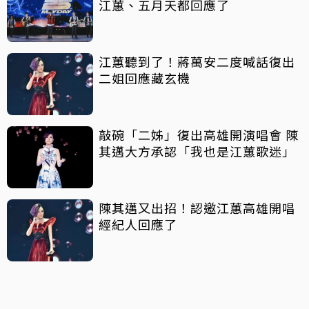
江蕙、五月天都回應了
江蕙聽到了！蔣萬安二度喊話復出
二姐回應藏玄機
敲碗「二姊」復出高雄開演唱會 陳
其邁大方承認「我也是江蕙歌迷」
陳其邁又出招！認邀江蕙高雄開唱
經紀人回應了