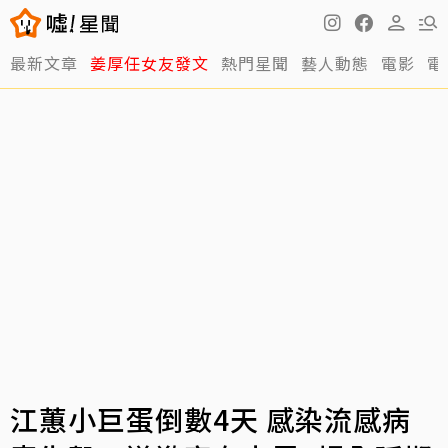
最新文章
姜厚任女友發文
熱門星聞
藝人動態
電影
電
江蕙小巨蛋倒數4天 感染流感病