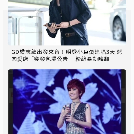
GD權志龍出發來台！明登小巨蛋連唱3天 烤
肉愛店「突發包場公告」 粉絲暴動嗨翻