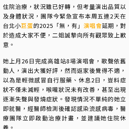
住院治療，狀況雖已好轉，但考量演出品質以
及身體狀況，團隊今緊急宣布本周五連2天在
台北小
巨蛋
的2025「無，有」
演唱會
延期，對
於造成大家不便，二姐誠摯向所有觀眾致上歉
意。
她上月26日完成高雄站8場演唱會，歌聲依舊
動人，演出大獲好評，然而返家後覺得不適，
以為是輕微感冒自行服藥、休息2日，豈料症
狀不僅未減輕，喉嚨狀況未有改善，甚至出現
逐漸失聲與發燒症狀。發現情況不單純的她立
即就醫，經醫師檢測後確認感染流感病毒，醫
療團隊立即啟動治療計畫，並建議她住院休
養。