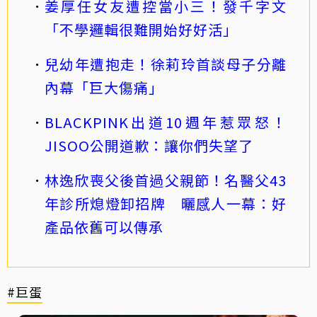
姜厚任女友遭控當小三！發千字文
「不學邏輯很難開始好好活」
兒幼年遭抱走！徐莉玲首談母子分離
內幕「巨大傷痛」
BLACKPINK出道10週年惹眾怒！
JISOO公開道歉：讓你們失望了
林逸欣喪父後首過父親節！名醫父43
年診所熄燈卸招牌 曬感人一幕：好
產品依舊可以傳承
#巨蛋