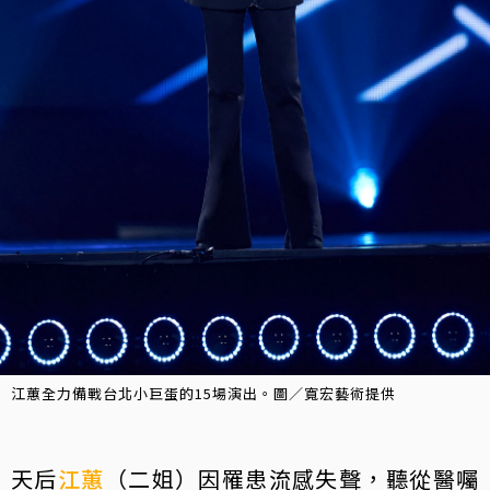
江蕙全力備戰台北小巨蛋的15場演出。圖／寬宏藝術提供
天后
江蕙
（二姐）因罹患流感失聲，聽從醫囑