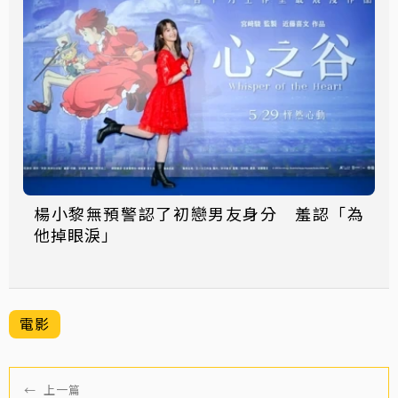
楊小黎無預警認了初戀男友身分 羞認「為
他掉眼淚」
電影
←
上一篇