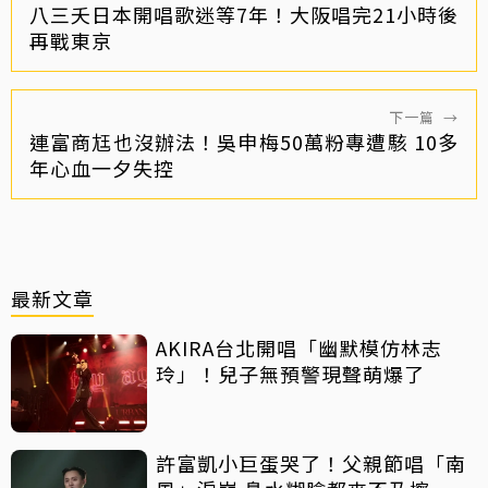
八三夭日本開唱歌迷等7年！大阪唱完21小時後
再戰東京
下一篇
→
連富商尪也沒辦法！吳申梅50萬粉專遭駭 10多
年心血一夕失控
最新文章
AKIRA台北開唱「幽默模仿林志
玲」！兒子無預警現聲萌爆了
許富凱小巨蛋哭了！父親節唱「南