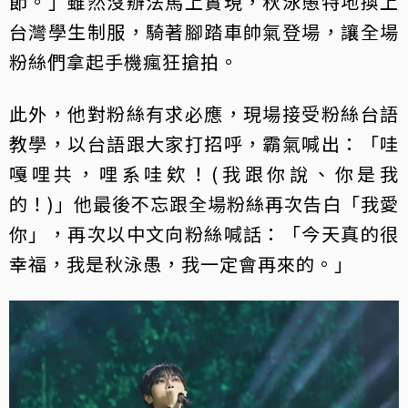
節。」雖然沒辦法馬上實現，秋泳愚特地換上
台灣學生制服，騎著腳踏車帥氣登場，讓全場
粉絲們拿起手機瘋狂搶拍。
此外，他對粉絲有求必應，現場接受粉絲台語
教學，以台語跟大家打招呼，霸氣喊出：「哇
嘎哩共，哩系哇欸！(我跟你說、你是我
的！)」他最後不忘跟全場粉絲再次告白「我愛
你」，再次以中文向粉絲喊話：「今天真的很
幸福，我是秋泳愚，我一定會再來的。」