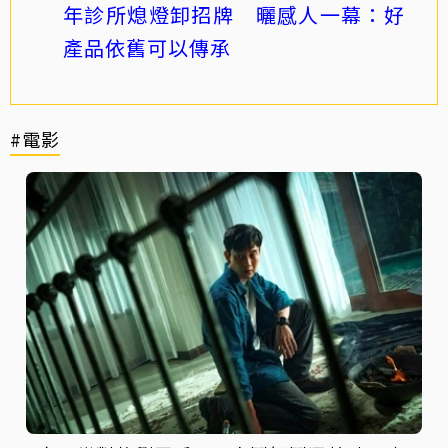
年診所熄燈卸招牌 曬感人一幕：好
產品依舊可以傳承
#電影