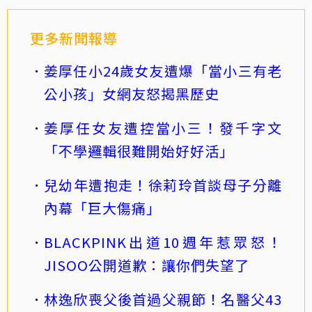
更多新聞報導
姜厚任小24歲女友遭爆「當小三有老
公小孩」女網友怒揭黑歷史
姜厚任女友遭控當小三！發千字文
「不學邏輯很難開始好好活」
兒幼年遭抱走！徐莉玲首談母子分離
內幕「巨大傷痛」
BLACKPINK出道10週年惹眾怒！
JISOO公開道歉：讓你們失望了
林逸欣喪父後首過父親節！名醫父43