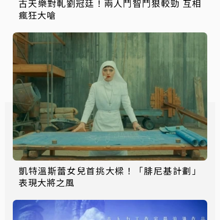
古天樂對軋劉冠廷！兩人鬥智鬥狠較勁 互相
瘋狂大嗆
凱特溫斯蕾女兒首挑大樑！「腓尼基計劃」
表現大將之風