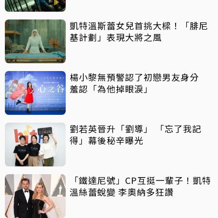
凱特溫斯蕾女兒首挑大樑！「腓尼
基計劃」表現大將之風
楊小黎無預警認了初戀男友身分
羞認「為他掉眼淚」
劉若英晉升「劉導」 「忘了我記
得」幕後秘辛曝光
「鐵達尼號」CP互挺一輩子！凱特
溫絲蕾蛻變 李奧納多狂讚