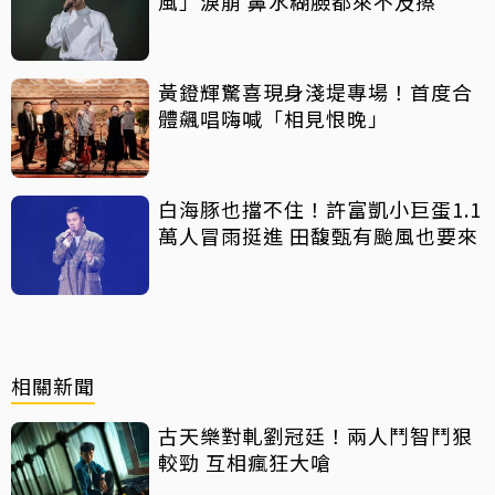
風」淚崩 鼻水糊臉都來不及擦
黃鐙輝驚喜現身淺堤專場！首度合
體飆唱嗨喊「相見恨晚」
白海豚也擋不住！許富凱小巨蛋1.1
萬人冒雨挺進 田馥甄有颱風也要來
相關新聞
古天樂對軋劉冠廷！兩人鬥智鬥狠
較勁 互相瘋狂大嗆