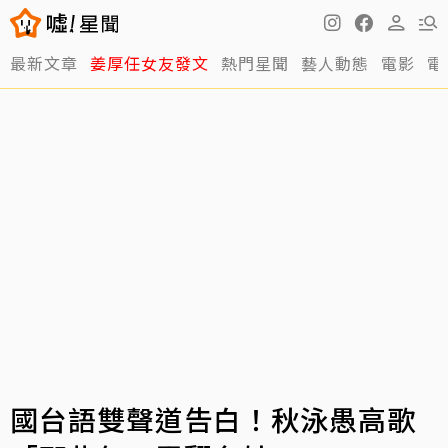
最新文章
姜厚任女友發文
熱門星聞
藝人動態
電影
電
國台語雙聲道告白！秋泳愚高歌