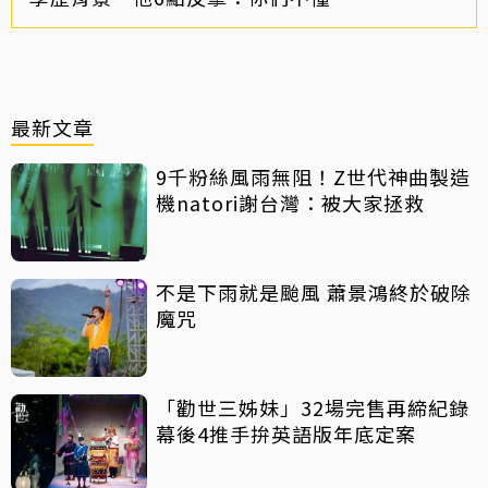
最新文章
9千粉絲風雨無阻！Z世代神曲製造
機natori謝台灣：被大家拯救
不是下雨就是颱風 蕭景鴻終於破除
魔咒
「勸世三姊妹」32場完售再締紀錄
幕後4推手拚英語版年底定案