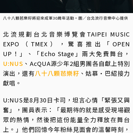
八十八顆芭樂籽將迎來成軍30周年活動。圖／台北流行音樂中心提供
北流規劃台北音樂博覽會TAIPEI MUSIC
EXPO（TMEX），驚喜推出「OPEN
UP！」、「Echo Stage」兩大免費舞台，
U:NUS
、AcQUA源少年2組男團各自獻上特別
演出，還有
八十八顆芭樂籽
、姑慕·巴紹接力
獻唱。
U:NUS是8月30日卡司，坦言心情「緊張又興
奮」，團員表示：「最期待的就是感受現場觀
眾的熱情，然後把這份能量全力釋放在舞台
上。」他們回憶今年粉絲見面會的溫馨時刻，