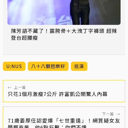
陳芳語不藏了！露胯骨＋大洩丁字褲頭 超辣
登台超腰瘦
U:NUS
八十八顆芭樂籽
巡演
←
上一篇
只花1個月激瘦7公斤 許富凱公開驚人內幕
下一篇
→
71歲姜厚任認愛爆「七世重逢」！網質疑女友
學歷背景 他6點反擊：你們不懂