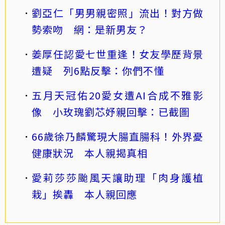
劉亞仁「男男親密照」流出！對方做
勢索吻 網：是新男友？
姜厚任認愛七世重逢！女友學歷背景
遭疑 列6點反擊：你們不懂
五月天冠佑20愛女遭AI合成不雅影
像 小玫瑰劉芯妤親回擊：已截圖
66歲徐乃麟驚現大腸直腸科！外界憂
健康狀況 本人親揭真相
愛莉莎莎颱風天讓助理「肉身護植
栽」挨轟 本人親回應