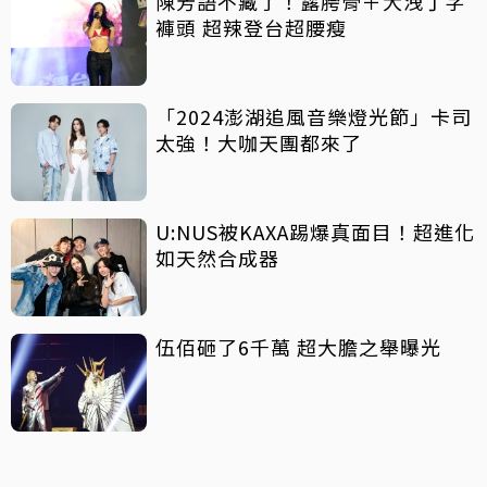
陳芳語不藏了！露胯骨＋大洩丁字
褲頭 超辣登台超腰瘦
「2024澎湖追風音樂燈光節」卡司
太強！大咖天團都來了
U:NUS被KAXA踢爆真面目！超進化
如天然合成器
伍佰砸了6千萬 超大膽之舉曝光