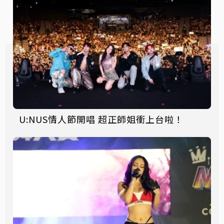
U:NUS情人節開唱 超正師姐衝上台啦！