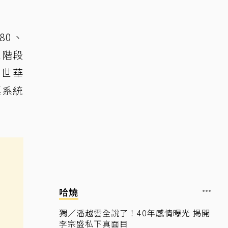
80、
三階段
泰世華
票系統
哈燒
獨／潘越雲全說了！40年感情曝光 揭開
李宗盛私下真面目