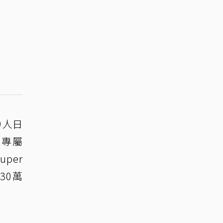
9人日
，專屬
per
30萬