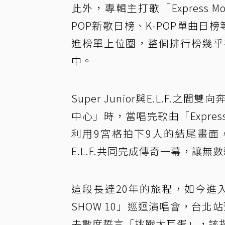
此外，專輯主打歌「Express 
POP新歌日榜、K-POP單曲
進榜單上位圈，整個排行榜幾乎被S
中。
Super Junior與E.L.F.
中心」時，當唱完歌曲「Expre
利用9宮格拍下9人的結尾畫面
E.L.F.共同完成傳奇一幕，讓
這段長達20年的旅程，如今進入嶄新
SHOW 10」巡迴演唱會，台北
去數度誓言「挑戰大巨蛋」，該