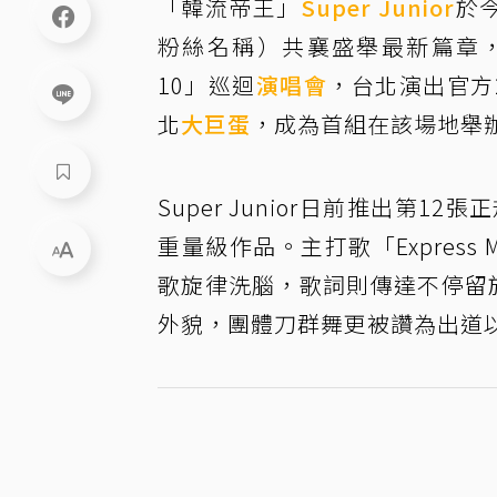
「韓流帝王」
Super Junior
於今
粉絲名稱）共襄盛舉最新篇章，自
10」巡迴
演唱會
，台北演出官方2
北
大巨蛋
，成為首組在該場地舉
Super Junior日前推出第12
重量級作品。主打歌「Expres
歌旋律洗腦，歌詞則傳達不停留
外貌，團體刀群舞更被讚為出道