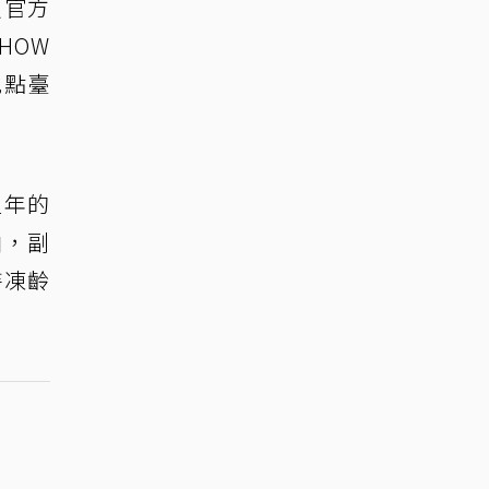
（官方
HOW
地點臺
週年的
曲，副
持凍齡