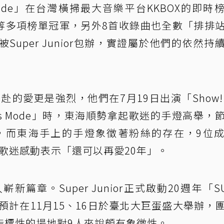
Mode」在台灣橫掃最大音樂平台KKBOX的即時榜
日榜等多項榜單冠軍，另外8首收錄曲也全數「排排
uper Junior包辦，實證屬於他們的依然持
之間雙向奔赴的愛更是強烈，他們在7月19日出演「Show!
ss Mode」時，東海順勢拿起歌迷的手燈高舉，
，而東海手上的手燈象徵著粉絲的存在，9位
無數歌迷感動表示「還可以再愛20年」。
篇章。Super Junior正式啟動20週年「SU
站預計在11月15、16日於臺北大巨蛋盛大舉辦，
指標性的場地對9人來說頗有象徵性。