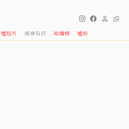
噓短片
娛樂有評
哈燒榜
噓粉