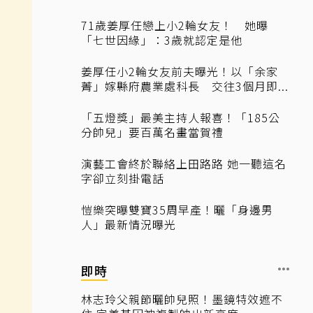
71歲姜厚任戀上小2輪女友！ 她曝
「七世因緣」：3歲就認定是他
姜厚任小2輪女友前夫曝光！以「余家
菁」嫁縣府農業處科長 交往3個月即...
「五燈獎」最美主持人報喜！「185公
分帥兒」要百萬名畫當賀禮
演藝工會終於聯絡上田路路 她一聽這名
字卻立刻掛電話
愷樂突曝雙寶35周早產！曬「身邊男
人」最新情況曝光
即時
林志玲父親節曬帥兒照！墨鏡特效遮不