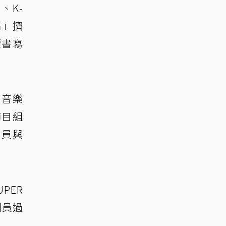
、K-
站」擠
續書寫
 音樂
節目組
成員與
PER
團員過