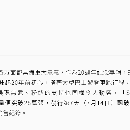
25」在各方面都具備重大意義，作為20週年紀念專輯，
味起20年前初心，搭著大型巴士遊覽車跑行程
與團魂展現無遺。粉絲的支持也同樣令人動容，「Su
輯銷量便突破28萬張，發行第7天（7月14日）飄破
高銷售紀錄。