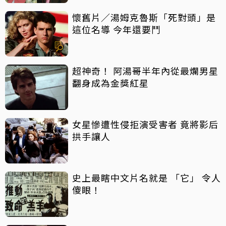
懷舊片／湯姆克魯斯「死對頭」是
這位名導 今年還要鬥
超神奇！ 阿湯哥半年內從最爛男星
翻身成為金獎紅星
女星慘遭性侵拒演受害者 竟將影后
拱手讓人
史上最瞎中文片名就是 「它」 令人
傻眼！