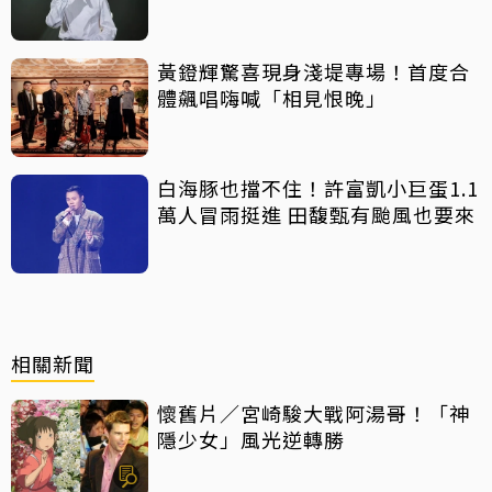
黃鐙輝驚喜現身淺堤專場！首度合
體飆唱嗨喊「相見恨晚」
白海豚也擋不住！許富凱小巨蛋1.1
萬人冒雨挺進 田馥甄有颱風也要來
相關新聞
懷舊片／宮崎駿大戰阿湯哥！「神
隱少女」風光逆轉勝