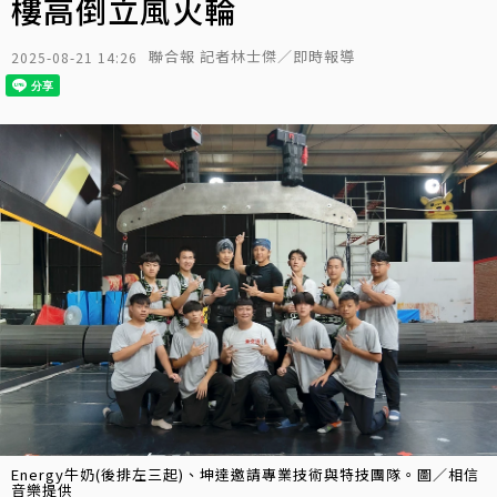
樓高倒立風火輪
聯合報 記者林士傑／即時報導
2025-08-21 14:26
Energy牛奶(後排左三起)、坤達邀請專業技術與特技團隊。圖／相信
音樂提供