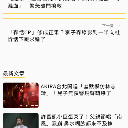
濺血」 警急破門搶救
下一篇
→
「森恬CP」修成正果？李子森錄影到一半向杜
忻恬下跪求婚了
最新文章
AKIRA台北開唱「幽默模仿林志
玲」！兒子無預警現聲萌爆了
許富凱小巨蛋哭了！父親節唱「南
風」淚崩 鼻水糊臉都來不及擦