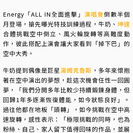
Energy「ALL IN全面進擊」
演唱會
倒數半個
月登場，搶先曝光特技訓練過程，牛奶、
坤達
合體挑戰空中倒立、風火輪旋轉等高難度動
作，彼此搭配上演會讓大家看到「掉下巴」的
空中大秀。
牛奶提到偶像是巨星
湯姆克魯斯
，多年來懷抱
著在空中演出的夢想，趁這次機會任性一回圓
夢，「我們分開多年比較少持續鍛鍊身體，但
回歸1年多逐漸恢復體能，如今狀態良好」。
過往他都在地板「頭轉」，如今挑戰在空中高
速旋轉，感性表示：「極限挑戰的同時，也為
粉絲、自己、家人留下值得回味的作品，並展