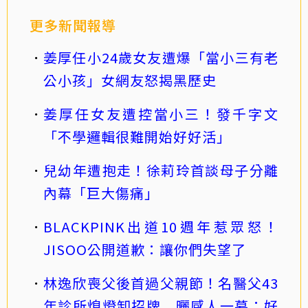
更多新聞報導
姜厚任小24歲女友遭爆「當小三有老
公小孩」女網友怒揭黑歷史
姜厚任女友遭控當小三！發千字文
「不學邏輯很難開始好好活」
兒幼年遭抱走！徐莉玲首談母子分離
內幕「巨大傷痛」
BLACKPINK出道10週年惹眾怒！
JISOO公開道歉：讓你們失望了
林逸欣喪父後首過父親節！名醫父43
年診所熄燈卸招牌 曬感人一幕：好