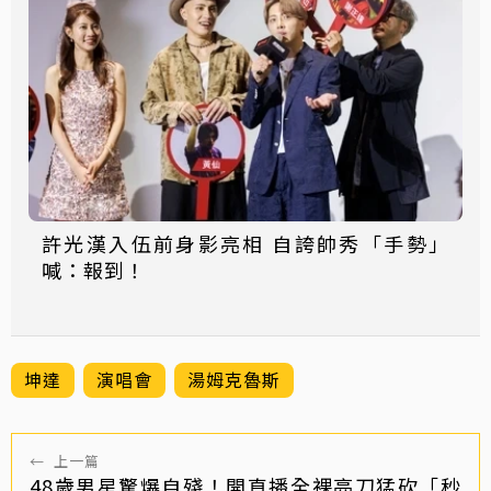
許光漢入伍前身影亮相 自誇帥秀「手勢」
喊：報到！
坤達
演唱會
湯姆克魯斯
←
上一篇
48歲男星驚爆自殘！開直播全裸亮刀猛砍「秒