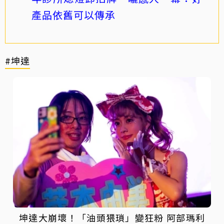
產品依舊可以傳承
#坤達
坤達大崩壞！「油頭猥瑣」變狂粉 阿部瑪利