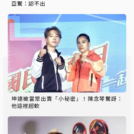
亞驚：認不出
坤達被當眾出賣「小秘密」！陳念琴驚訝：
他這裡超軟