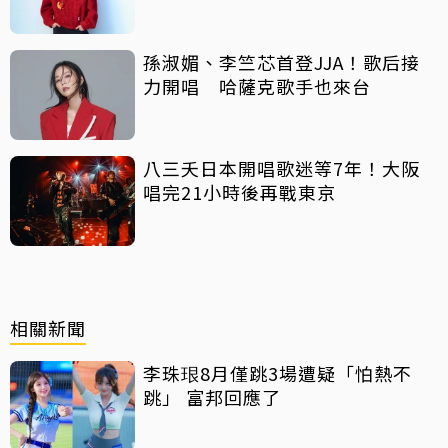
孫淑媚、李竺芯首登JJA！歌后接
力開唱 哈薩克歌手也來台
八三夭日本開唱歌迷等7年！大阪
唱完21小時後再戰東京
相關新聞
李珠珢8月僅跳3場遭疑「怕熱不
跳」 富邦回應了