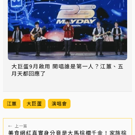
大巨蛋9月啟用 開唱誰是第一人？江蕙、五
月天都回應了
江蕙
大巨蛋
演唱會
←
上一篇
美食網紅真實身分竟是大馬棕櫚千金！家族棕