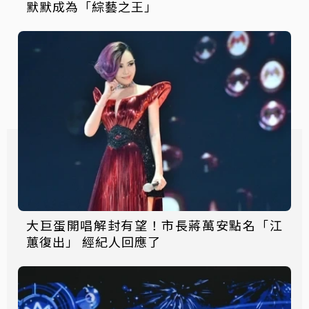
默默成為「綜藝之王」
大巨蛋開唱解封有望！市長蔣萬安點名「江
蕙復出」 經紀人回應了