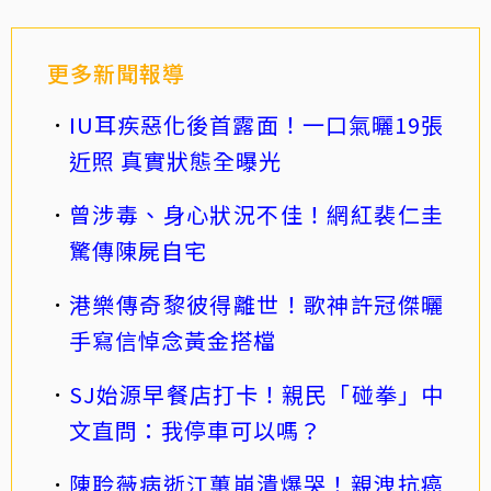
更多新聞報導
IU耳疾惡化後首露面！一口氣曬19張
近照 真實狀態全曝光
曾涉毒、身心狀況不佳！網紅裴仁圭
驚傳陳屍自宅
港樂傳奇黎彼得離世！歌神許冠傑曬
手寫信悼念黃金搭檔
SJ始源早餐店打卡！親民「碰拳」中
文直問：我停車可以嗎？
陳聆薇病逝江蕙崩潰爆哭！親洩抗癌