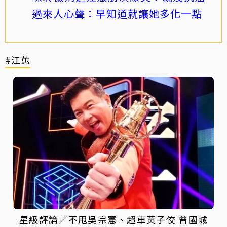
過來人心聲：早知道就讓她多化一點
#江蕙
星級評論／不甩吳宗憲、超車黃子佼 曾國城