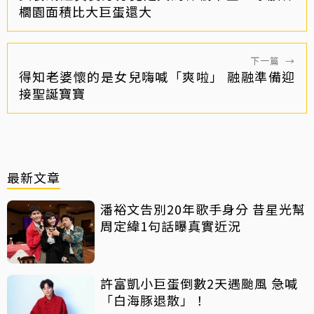
櫚園面積比大巨蛋還大
下一篇
→
得知老婆懷的是女兒嗨喊「爽啦」 融融準備迎
接聖誕寶寶
最新文章
潘裕文告別20年歌手身分 昔星光幫
周定緯1句話曝真實近況
許富凱小巨蛋倒數2天遇颱風 急喊
「白海豚退散」！