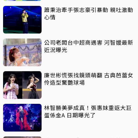
蕭秉治牽手張志豪引暴動 親吐激動
心情
公司老闆台中超商遇害 河智媛最新
近況曝光
廉世彬慌張找鏡頭萌翻 古典芭蕾女
伶造型驚艷球場
林智勝美夢成真！張惠妹重返大巨
蛋係金A 日期曝光了