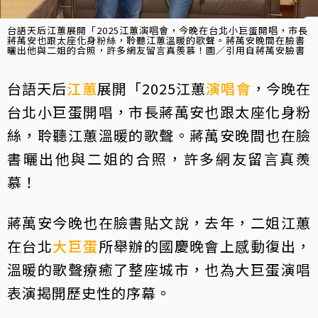
台語天后江蕙展開「2025江蕙演唱會，今晚在台北小巨蛋開唱，市長
蔣萬安也跟太座化身粉絲，聆聽江蕙溫暖的歌聲。蔣萬安晚間在臉書
曬出他與二姐的合照，許多網友留言真羨慕！圖／引用自蔣萬安臉書
台語天后
江蕙
展開「2025江蕙
演唱會
，今晚在
台北小巨蛋開唱，市長蔣萬安也跟太座化身粉
絲，聆聽江蕙溫暖的歌聲。蔣萬安晚間也在臉
書曬出他與二姐的合照，許多網友留言真羨
慕！
蔣萬安今晚也在臉書貼文說，去年，二姐江蕙
在台北
大巨蛋
所舉辦的國慶晚會上感動復出，
溫暖的歌聲療癒了整座城市，也為大巨蛋演唱
表演揭開歷史性的序幕。