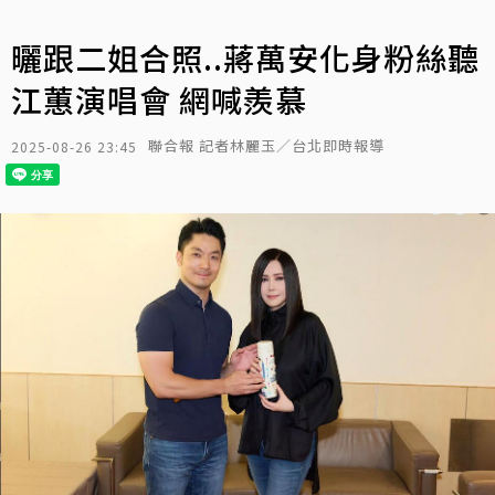
曬跟二姐合照..蔣萬安化身粉絲聽
江蕙演唱會 網喊羨慕
聯合報 記者林麗玉／台北即時報導
2025-08-26 23:45