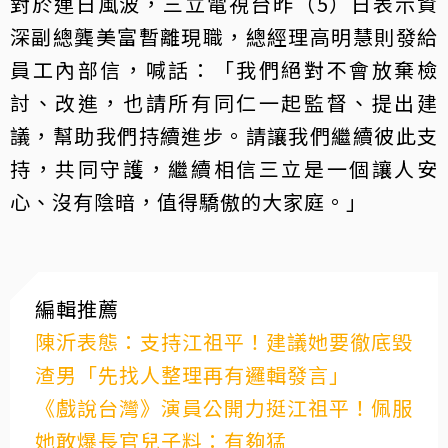
對於連日風波，三立電視台昨（5）日表示資
深副總龔美富暫離現職，總經理高明慧則發給
員工內部信，喊話：「我們絕對不會放棄檢
討、改進，也請所有同仁一起監督、提出建
議，幫助我們持續進步。請讓我們繼續彼此支
持，共同守護，繼續相信三立是一個讓人安
心、沒有陰暗，值得驕傲的大家庭。」
編輯推薦
陳沂表態：支持江祖平！建議她要徹底毀
渣男「先找人整理再有邏輯發言」
《戲說台灣》演員公開力挺江祖平！佩服
她敢爆長官兒子料：有夠猛