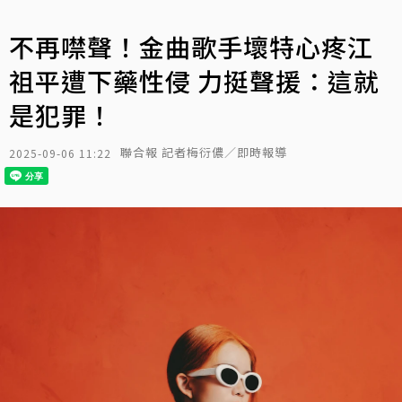
不再噤聲！金曲歌手壞特心疼江
祖平遭下藥性侵 力挺聲援：這就
是犯罪！
聯合報 記者梅衍儂／即時報導
2025-09-06 11:22