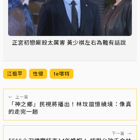
正宮初戀廝殺太厲害 黃少祺左右為難有話說
江祖平
性侵
te壞特
←
上一篇
「神之鄉」民視將播出！林玟誼憶繞境：像真
的走完一趟
下一篇
→