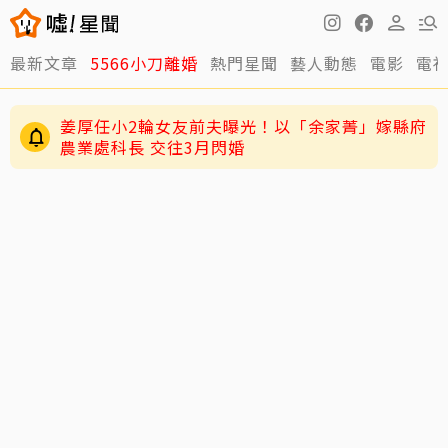
最新文章
5566小刀離婚
熱門星聞
藝人動態
電影
電
姜厚任小2輪女友前夫曝光！以「余家菁」嫁縣府
農業處科長 交往3月閃婚