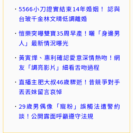
5566小刀證實結束14年婚姻！ 認與
台玻千金林文晴低調離婚
愷樂突曝雙寶35周早產！曬「身邊男
人」最新情況曝光
黃寅燁、惠利確認愛意深情熱吻！網
友「調亮影片」細看舌吻過程
直播主肥大叔46歲驟逝！昔競爭對手
丟丟妹留言哀悼
29歲男偶像「寵粉」誤觸法遭警約
談！公開露面呼籲遵守法規