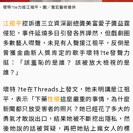
壞特?te力挺江祖平。圖／寬宏藝術提供
江祖平
控訴遭三立資深副總龔美富愛子龔益霆
侵犯，事件延燒多日引發各界譁然，但戲劇圈
多數藝人噤聲，未見有人聲援江祖平，反倒是
曾獲金曲新人獎肯定的歌手壞特?te發聲力
挺：「該羞恥的是誰？ 該被放大檢視的是
誰？」
壞特 ?te在Threads上發文，她未明講是江祖
平，表示「下藥
性侵
這麼嚴重的事情，為什麼
新聞都只放受害者的照片？她已經花了多大的
勇氣才敢說出口，結果她被不斷挖出隱私，然
後她說的話被質疑，再把她貼上瘋女人的標