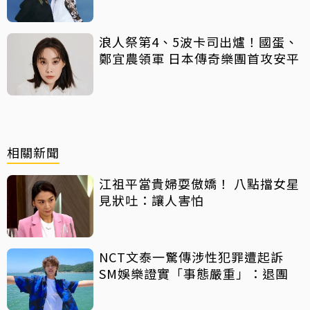
浪人祭第4、5波卡司出爐！國蛋、
鄭宜農領軍 日本傳奇樂團首攻安平
相關新聞
江祖平當貴婦耍傲嬌！ 八點擋女星
見狀吐：讓人害怕
NCT文泰一驚傳涉性犯罪遭起訴
SM娛樂證實「事態嚴重」：退團