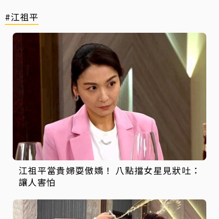
#江祖平
江祖平當貴婦耍傲嬌！ 八點擋女星見狀吐：
讓人害怕