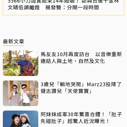
5566小刀證實結束14年婚姻！ 認與台玻千金林
文晴低調離婚 親發聲：分開一段時間
最新文章
馬友友10月再度訪台 以音樂重新
連結人與土地、自然及文化
3歲兒「躺地哭鬧」Marz23投降了
健志讚兒「天使寶寶」
阿妹妹成軍30年驚喜合體！「肚子
先碰肚子」超驚人近況曝光！