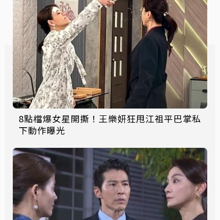
8點檔爆女星開撕！王樂妍狂甩江祖平巴掌私
下動作曝光