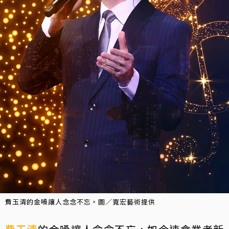
費玉清的金嗓讓人念念不忘。圖／寬宏藝術提供