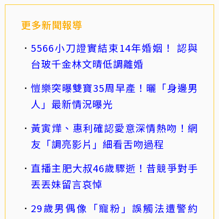
更多新聞報導
5566小刀證實結束14年婚姻！ 認與
台玻千金林文晴低調離婚
愷樂突曝雙寶35周早產！曬「身邊男
人」最新情況曝光
黃寅燁、惠利確認愛意深情熱吻！網
友「調亮影片」細看舌吻過程
直播主肥大叔46歲驟逝！昔競爭對手
丟丟妹留言哀悼
29歲男偶像「寵粉」誤觸法遭警約