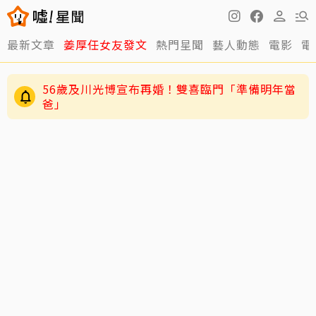
最新文章
姜厚任女友發文
熱門星聞
藝人動態
電影
電
56歲及川光博宣布再婚！雙喜臨門「準備明年當
爸」