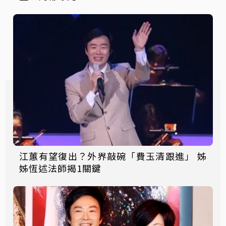
江蕙有望復出？外界敲碗「費玉清跟進」 姊
姊恆述法師揭1關鍵