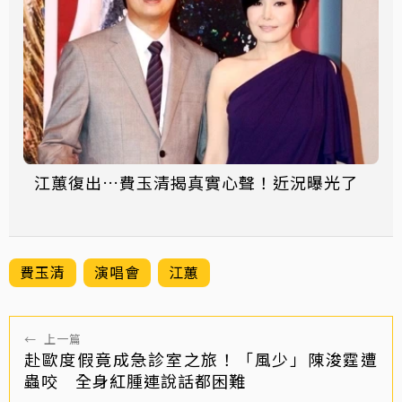
江蕙復出…費玉清揭真實心聲！近況曝光了
費玉清
演唱會
江蕙
←
上一篇
赴歐度假竟成急診室之旅！「風少」陳浚霆遭
蟲咬 全身紅腫連說話都困難