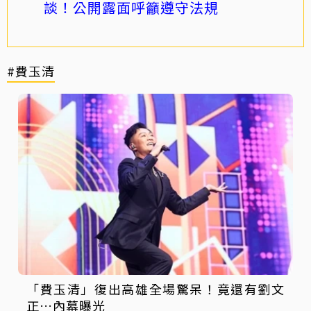
談！公開露面呼籲遵守法規
#費玉清
「費玉清」復出高雄全場驚呆！竟還有劉文
正…內幕曝光