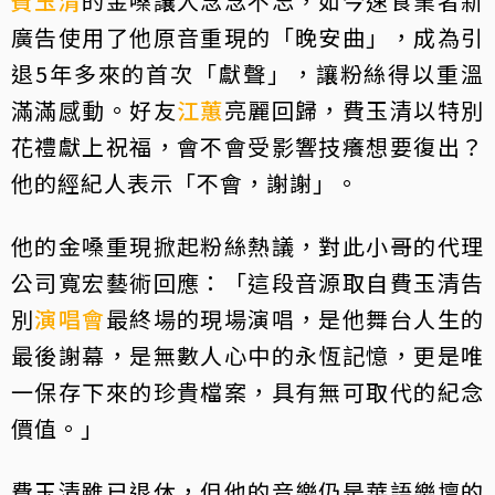
費玉清
的金嗓讓人念念不忘，如今速食業者新
廣告使用了他原音重現的「晚安曲」，成為引
退5年多來的首次「獻聲」，讓粉絲得以重溫
滿滿感動。好友
江蕙
亮麗回歸，費玉清以特別
花禮獻上祝福，會不會受影響技癢想要復出？
他的經紀人表示「不會，謝謝」。
他的金嗓重現掀起粉絲熱議，對此小哥的代理
公司寬宏藝術回應：「這段音源取自費玉清告
別
演唱會
最終場的現場演唱，是他舞台人生的
最後謝幕，是無數人心中的永恆記憶，更是唯
一保存下來的珍貴檔案，具有無可取代的紀念
價值。」
費玉清雖已退休，但他的音樂仍是華語樂壇的