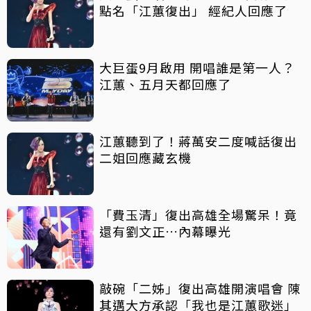
點名「江蕙復出」 經紀人回應了
大巨蛋9月啟用 開唱誰是第一人？
江蕙、五月天都回應了
江蕙聽到了！蔣萬安二度喊話復出
二姐回應藏玄機
「費玉清」復出高雄全場驚呆！竟
還有劉文正…內幕曝光
敲碗「二姊」復出高雄開演唱會 陳
其邁大方承認「我也是江蕙歌迷」