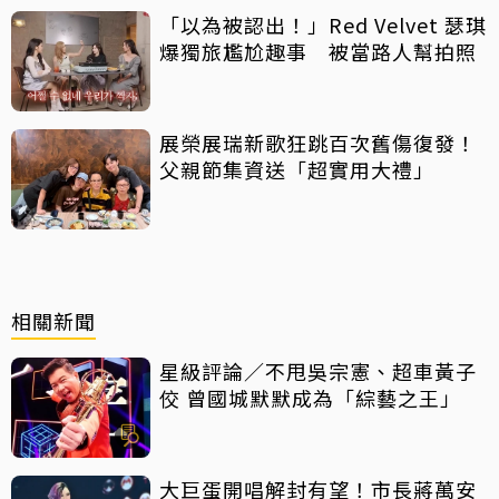
「以為被認出！」Red Velvet 瑟琪
爆獨旅尷尬趣事 被當路人幫拍照
展榮展瑞新歌狂跳百次舊傷復發！
父親節集資送「超實用大禮」
相關新聞
星級評論／不甩吳宗憲、超車黃子
佼 曾國城默默成為「綜藝之王」
大巨蛋開唱解封有望！市長蔣萬安