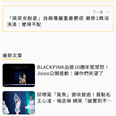
下一篇
→
「搞笑女脫星」自揭罹嚴重憂鬱症 最慘1周沒
洗澡：覺得不配
最新文章
BLACKPINK出道10週年惹眾怒！
Jisoo公開道歉：讓你們失望了
邱瓈寬「寬魚」營收衰退！竟點名
王心凌、楊丞琳 網笑「誠實到不
行」