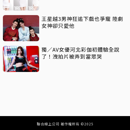
王星越3男神狂追下戲也爭寵 陸劇
女神卻只愛他
獨／AV女優河北彩伽初體驗全說
了！洩拍片被弄到當眾哭
聯合線上公司 著作權所有 ©2025