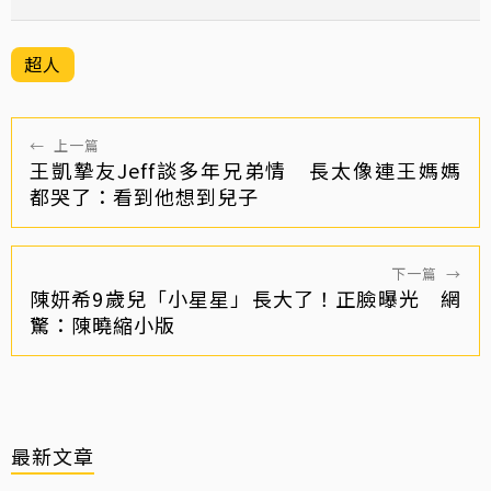
超人
←
上一篇
王凱摯友Jeff談多年兄弟情 長太像連王媽媽
都哭了：看到他想到兒子
下一篇
→
陳妍希9歲兒「小星星」長大了！正臉曝光 網
驚：陳曉縮小版
最新文章