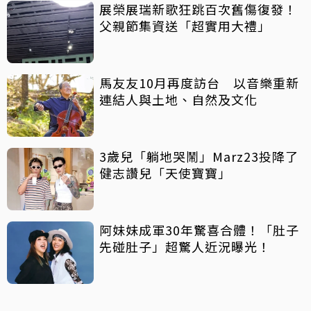
展榮展瑞新歌狂跳百次舊傷復發！
父親節集資送「超實用大禮」
馬友友10月再度訪台 以音樂重新
連結人與土地、自然及文化
3歲兒「躺地哭鬧」Marz23投降了
健志讚兒「天使寶寶」
阿妹妹成軍30年驚喜合體！「肚子
先碰肚子」超驚人近況曝光！