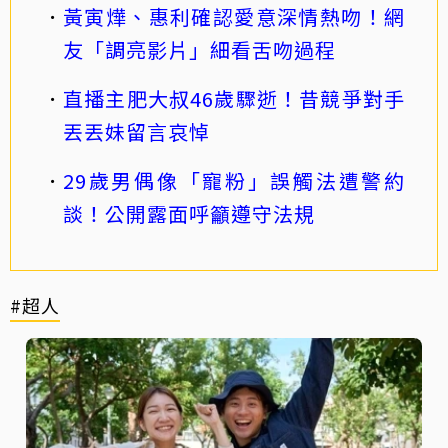
黃寅燁、惠利確認愛意深情熱吻！網
友「調亮影片」細看舌吻過程
直播主肥大叔46歲驟逝！昔競爭對手
丟丟妹留言哀悼
29歲男偶像「寵粉」誤觸法遭警約
談！公開露面呼籲遵守法規
#超人