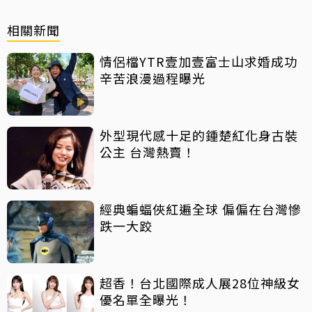
相關新聞
情侶檔YTR壹加壹富士山求婚成功
辛苦浪漫過程曝光
外型現代感十足的鍾楚紅化身古裝
公主 台灣熱賣！
經典蝙蝠俠紅遍全球 偏偏在台灣慘
跌一大跤
超香！台北國際成人展28位神級女
優名單全曝光！