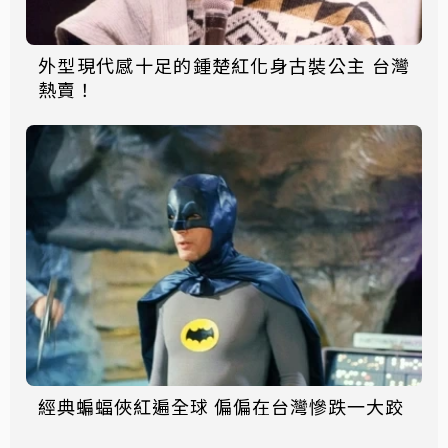
外型現代感十足的鍾楚紅化身古裝公主 台灣
熱賣！
經典蝙蝠俠紅遍全球 偏偏在台灣慘跌一大跤