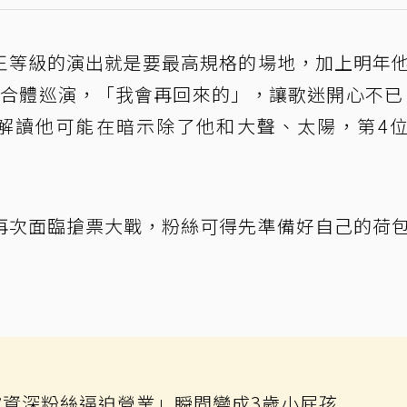
王等級的演出就是要最高規格的場地，加上明年
，將合體巡演，「我會再回來的」，讓歌迷開心不已
解讀他可能在暗示除了他和大聲、太陽，第4
再次面臨搶票大戰，粉絲可得先準備好自己的荷
台被資深粉絲逼迫營業」瞬間變成3歲小屁孩