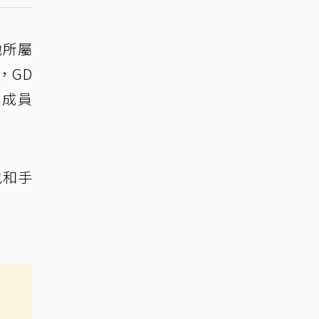
他所屬
，GD
位成員
包和手