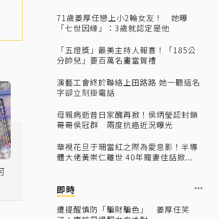
71歲姜厚任戀上小2輪女友！ 她曝
「七世因緣」：3歲就認定是他
「五燈獎」最美主持人報喜！「185公
分帥兒」要百萬名畫當賀禮
演藝工會終於聯絡上田路路 她一聽這名
字卻立刻掛電話
母親病逝昔日家醜再掀！侯炳瑩認封鎖
哥哥侯冠群 兩度抗癌近況曝光
華視花旦于珊當紅之際為愛息影！半導
體大佬黃崇仁離世 40年寵妻佳話掀...
即時
遭提醒慎防「騙財騙色」 姜厚任笑