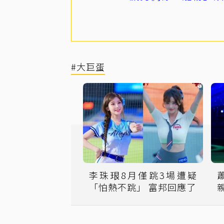
#大巨蛋
李珠珢8月僅跳3場遭疑
「怕熱不跳」 富邦回應了