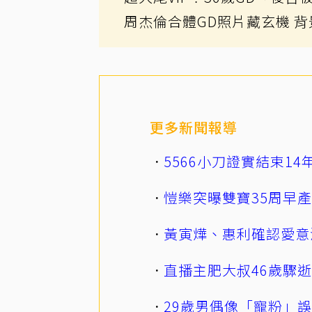
周杰倫合體GD照片藏玄機 
更多新聞報導
5566小刀證實結束1
愷樂突曝雙寶35周早
黃寅燁、惠利確認愛意
直播主肥大叔46歲驟
29歲男偶像「寵粉」