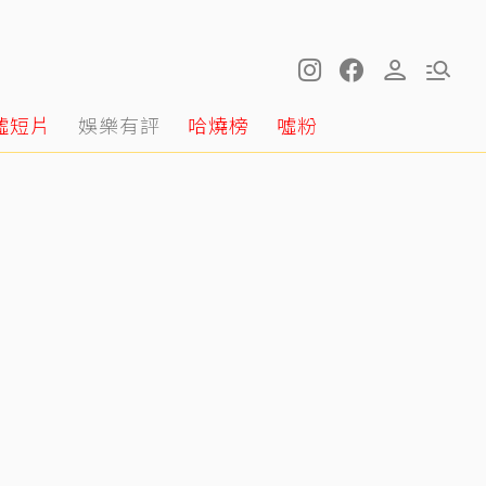
噓短片
娛樂有評
哈燒榜
噓粉