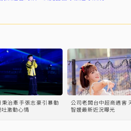
蕭秉治牽手張志豪引暴動
公司老闆台中超商遇害 河
親吐激動心情
智媛最新近況曝光