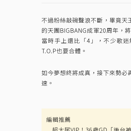
不過粉絲敲碗聲浪不斷，畢竟天
的天團BIGBANG成軍20周年
當時手上還比「4」，不少歌迷
T.O.P也要合體。
如今夢想終將成真，接下來勢必
速。
編輯推薦
超大尾VIP！36歲GD「後