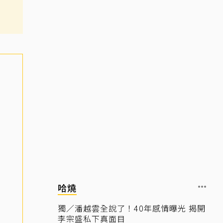
哈燒
獨／潘越雲全說了！40年感情曝光 揭開
李宗盛私下真面目