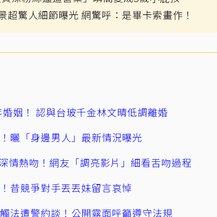
背景超驚人細節曝光 網驚呼：是畢卡索畫作！
4年婚姻！ 認與台玻千金林文晴低調離婚
產！曬「身邊男人」最新情況曝光
深情熱吻！網友「調亮影片」細看舌吻過程
逝！昔競爭對手丟丟妹留言哀悼
誤觸法遭警約談！公開露面呼籲遵守法規