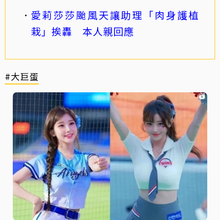
愛莉莎莎颱風天讓助理「肉身護植
栽」挨轟 本人親回應
#大巨蛋