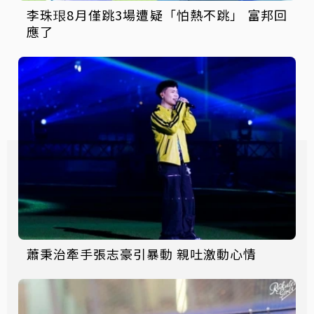
李珠珢8月僅跳3場遭疑「怕熱不跳」 富邦回
應了
蕭秉治牽手張志豪引暴動 親吐激動心情