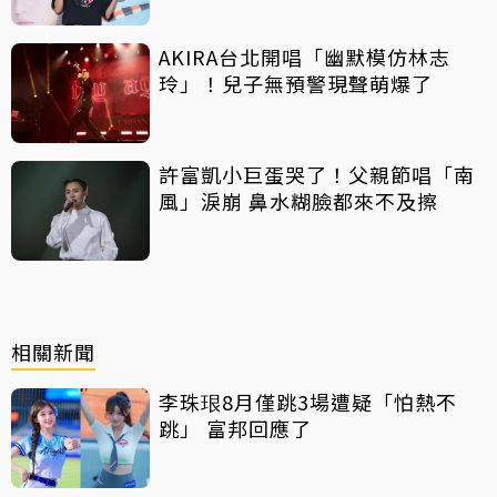
AKIRA台北開唱「幽默模仿林志
玲」！兒子無預警現聲萌爆了
許富凱小巨蛋哭了！父親節唱「南
風」淚崩 鼻水糊臉都來不及擦
相關新聞
李珠珢8月僅跳3場遭疑「怕熱不
跳」 富邦回應了