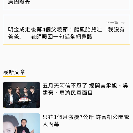
原因曝光
下一篇
→
明金成走後第4個父親節！龍鳳胎兒吐「我沒有
爸爸」 老師暖回一句話全網鼻酸
最新文章
五月天阿信不忍了 揭開言承旭、吳
建豪、周渝民真面目
只花1個月激瘦7公斤 許富凱公開驚
人內幕