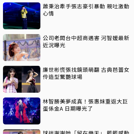
蕭秉治牽手張志豪引暴動 親吐激動
心情
公司老闆台中超商遇害 河智媛最新
近況曝光
廉世彬慌張找鏡頭萌翻 古典芭蕾女
伶造型驚艷球場
林智勝美夢成真！張惠妹重返大巨
蛋係金A 日期曝光了
球迷謝謝她「留在樂天」 籃籃感動