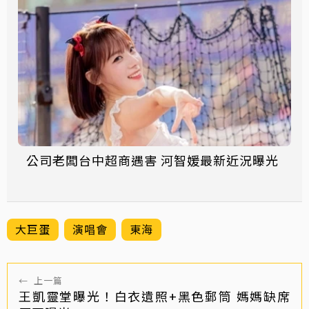
公司老闆台中超商遇害 河智媛最新近況曝光
大巨蛋
演唱會
東海
←
上一篇
王凱靈堂曝光！白衣遺照+黑色郵筒 媽媽缺席