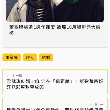
蕭敬騰結婚1週年寵妻 被爆10月舉辦盛大婚
禮
蕭敬騰
超人
結婚
←
上一篇
梁詠琪結婚14年仍在「遠距離」！新歌藏西班
牙尪彩蛋甜蜜放閃
下一篇
→
鳳飛飛過世14年仍有新作！塵封15年珍貴母帶