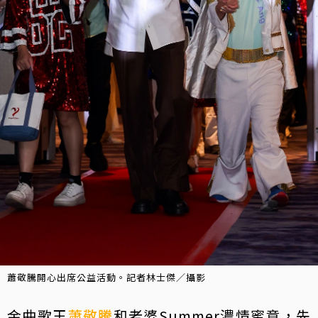
蕭敬騰開心出席公益活動。記者林士傑／攝影
金曲歌王
蕭敬騰
和老婆Summer濃情蜜意，先