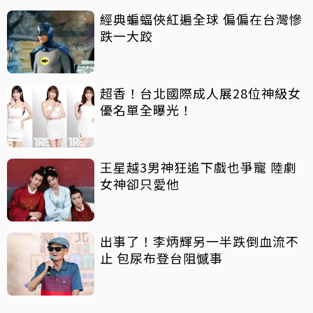
經典蝙蝠俠紅遍全球 偏偏在台灣慘
跌一大跤
超香！台北國際成人展28位神級女
優名單全曝光！
王星越3男神狂追下戲也爭寵 陸劇
女神卻只愛他
出事了！李炳輝另一半跌倒血流不
止 包尿布登台阻憾事