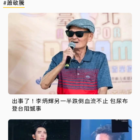
#蕭敬騰
出事了！李炳輝另一半跌倒血流不止 包尿布
登台阻憾事