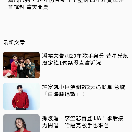
首解封 這天開賣
最新文章
潘裕文告別20年歌手身分 昔星光幫
周定緯1句話曝真實近況
許富凱小巨蛋倒數2天遇颱風 急喊
「白海豚退散」！
孫淑媚、李竺芯首登JJA！歌后接
力開唱 哈薩克歌手也來台