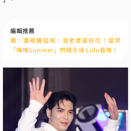
編輯推薦
獨／蕭敬騰猛喊：我老婆最好吃！當眾
「嘴堵Summer」閃瞎全場 Lulu看傻！