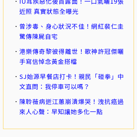
IU耳疾惡化後首露面！一口氣曬19張
近照 真實狀態全曝光
曾涉毒、身心狀況不佳！網紅裴仁圭
驚傳陳屍自宅
港樂傳奇黎彼得離世！歌神許冠傑曬
手寫信悼念黃金搭檔
SJ始源早餐店打卡！親民「碰拳」中
文直問：我停車可以嗎？
陳聆薇病逝江蕙崩潰爆哭！洩抗癌過
來人心聲：早知讓她多化一點