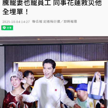
騰寵妻也寵員工 同事花蓮救災他
全埋單！
聯合報 記者梅衍儂／即時報導
2025-10-04 14:27