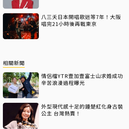
八三夭日本開唱歌迷等7年！大阪
唱完21小時後再戰東京
相關新聞
情侶檔YTR壹加壹富士山求婚成功
辛苦浪漫過程曝光
外型現代感十足的鍾楚紅化身古裝
公主 台灣熱賣！