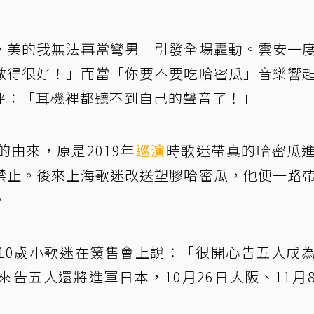
，美的我無法再當彎男」引發全場轟動。雲安一
做得很好！」而當「你要不要吃哈密瓜」音樂響
呼：「耳機裡都聽不到自己的聲音了！」
由來，原是2019年
巡演
時歌迷帶真的哈密瓜
禁止。後來上海歌迷改送塑膠哈密瓜，他便一路
。
10歲小歌迷在簽售會上說：「很開心告五人成
告五人還將進軍日本，10月26日大阪、11月