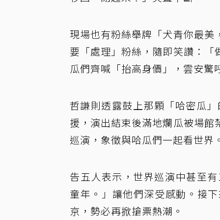
現場也有粉絲舉牌「犬青你最美
要「處理」粉絲，隨即笑讚：「
瓜們齊喊「抬高身價」，雲安驚
哲謙則透露鼓上那顆「哈密瓜」的
援，演出結束後滿地爛瓜被場館
巡演，象徵與哈瓜們一起看世界
告五人表示，世界巡演中甚至有
童年。」讓他們深受感動。接下來
京，勢必再掀搶票熱潮。