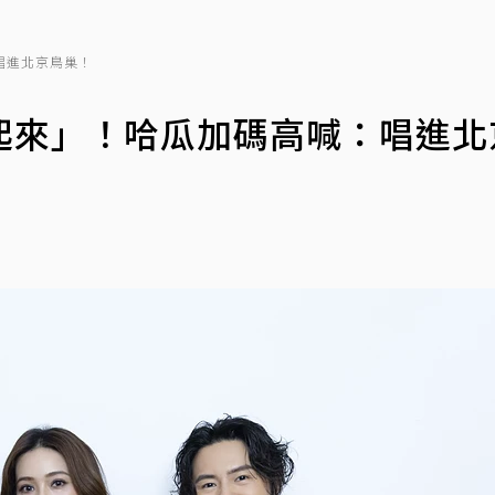
唱進北京鳥巢！
起來」！哈瓜加碼高喊：唱進北