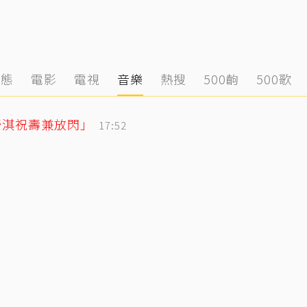
動態
電影
電視
音樂
熱搜
500齣
500歌
舒淇祝壽兼放閃」
17:52