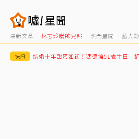
最新文章
林志玲曬帥兒照
熱門星聞
藝人
結婚十年甜蜜如初！馮德倫51歲生日「
快訊