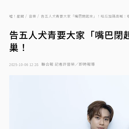
噓！星聞
音樂
告五人犬青要大家「嘴巴閉起來」！哈瓜加碼高喊：
告五人犬青要大家「嘴巴閉
巢！
聯合報 記者許晉榮／即時報導
2025-10-06 12:28