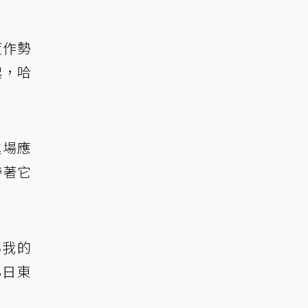
度作勢
起，哈
進場應
帶著它
為我的
8日東