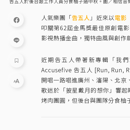
告五人於後台跟工作人員分食柚子過中秋。圖／相信音
人氣樂團「
告五人
」近來以
電影
叩關第62屆金馬獎最佳原創電
影視熱播金曲，獨特曲風與創作
近期告五人帶著新專輯「我們
Accusefive 告五人 [Run, Run,
開唱一路唱進廣州、瀋陽、北京
歌迷於「披星戴月的想你」響起
烤肉團圓，但後台與團隊分食柚