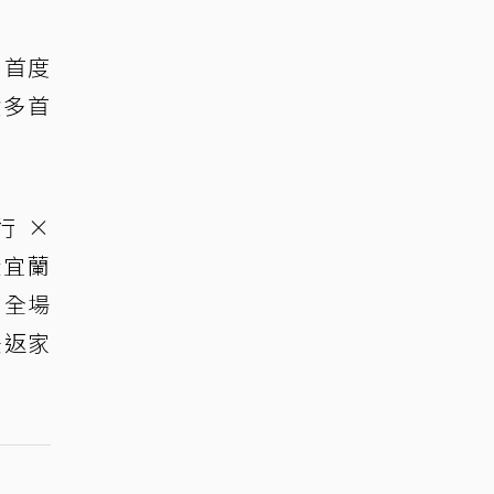
，首度
積多首
。
行 ×
，從宜蘭
，全場
法返家