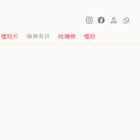
噓短片
娛樂有評
哈燒榜
噓粉