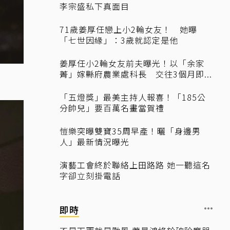
李宗盛私下真面目
71歲姜厚任戀上小2輪女友！ 她曝
「七世因緣」：3歲就認定是他
姜厚任小2輪女友前夫曝光！以「余家
菁」嫁縣府農業處科長 交往3個月即...
「五燈獎」最美主持人報喜！「185公
分帥兒」要百萬名畫當賀禮
愷樂突曝雙寶35周早產！曬「身邊男
人」最新情況曝光
演藝工會終於聯絡上田路路 她一聽這名
字卻立刻掛電話
即時