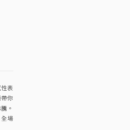
感性表
顧帶你
沸騰。
」全場