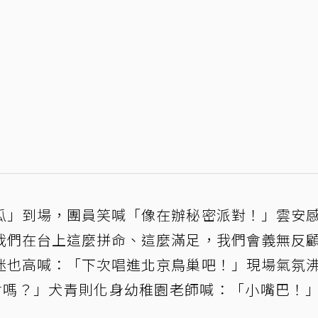
瓜」到場，團員笑喊「像在辦秘密派對！」雲安
我們在台上這麼拼命、這麼滿足，我們會義無反
迷也高喊：「下次唱進北京鳥巢吧！」現場氣氛
會嗎？」犬青則化身幼稚園老師喊：「小嘴巴！