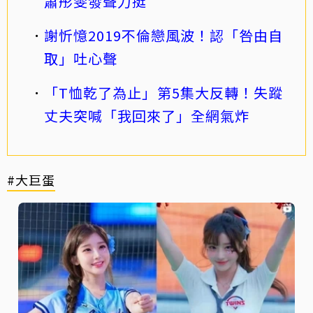
蕭彤雯發聲力挺
謝忻憶2019不倫戀風波！認「咎由自
取」吐心聲
「T恤乾了為止」第5集大反轉！失蹤
丈夫突喊「我回來了」全網氣炸
#大巨蛋