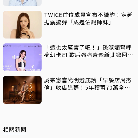
TWICE首位成員宣布不續約！定延
拋震撼彈「成邊佑錫師妹」
「這也太厲害了吧！」孫淑媚驚呼
夢幻卡司 歌后強強齊聚新北掀回憶
殺
吳宗憲當光明燈庇護「早餐店周杰
倫」收店追夢！5年積蓄70萬全砸
光
相關新聞