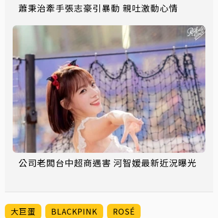
蕭秉治牽手張志豪引暴動 親吐激動心情
公司老闆台中超商遇害 河智媛最新近況曝光
大巨蛋
BLACKPINK
ROSÉ