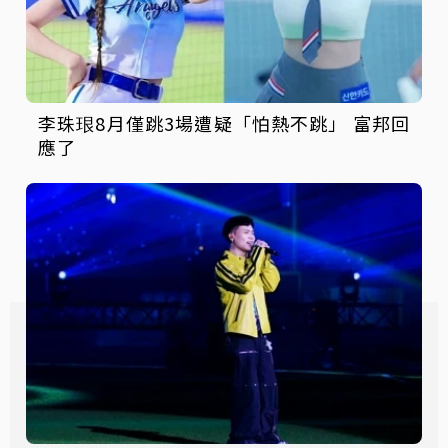
李珠珢8月僅跳3場遭疑「怕熱不跳」 富邦回
應了