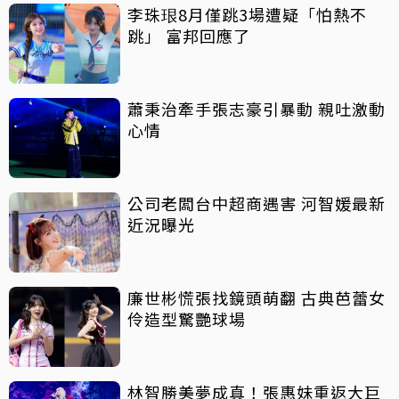
李珠珢8月僅跳3場遭疑「怕熱不
跳」 富邦回應了
蕭秉治牽手張志豪引暴動 親吐激動
心情
公司老闆台中超商遇害 河智媛最新
近況曝光
廉世彬慌張找鏡頭萌翻 古典芭蕾女
伶造型驚艷球場
林智勝美夢成真！張惠妹重返大巨