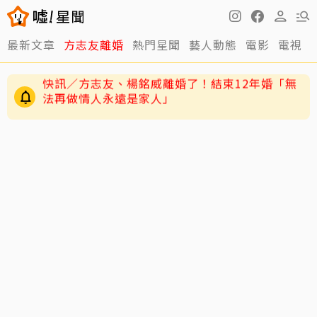
最新文章
方志友離婚
熱門星聞
藝人動態
電影
電視
12年婚姻走到盡頭早有跡象？楊銘威、方志友過
去婚姻裂痕一次看
快訊／方志友、楊銘威離婚了！結束12年婚「無
法再做情人永遠是家人」