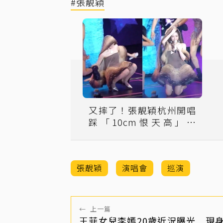
#張靚穎
又摔了！張靚穎杭州開唱
踩「10cm恨天高」慘
跌 工作人員急衝上台
張靚穎
演唱會
巡演
←
上一篇
王菲女兒李嫣20歲近況曝光 現