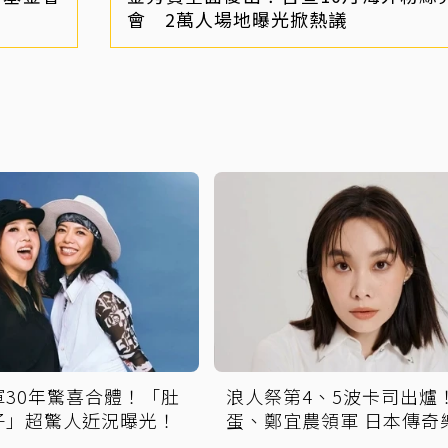
會 2萬人場地曝光掀熱議
軍30年驚喜合體！「肚
浪人祭第4、5波卡司出爐
子」超驚人近況曝光！
蛋、鄭宜農領軍 日本傳奇
攻安平