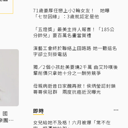
71歲姜厚任戀上小2輪女友！ 她曝
「七世因緣」：3歲就認定是他
「五燈獎」最美主持人報喜！「185公
分帥兒」要百萬名畫當賀禮
演藝工會終於聯絡上田路路 她一聽這名
字卻立刻掛電話
獨／2個小孩赴美要燒2千萬 曲艾玲嘆後
輩削價只拿她十分之一酬勞競爭
母親病逝昔日家醜再掀！侯炳瑩認封鎖
哥哥侯冠群 兩度抗癌近況曝光
即時
！國
樂團首
女兒給她不及格！六月被爆「常不在