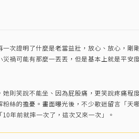
再一次證明了什麼是老當益壯，放心、放心，剛
小災禍可能有那麼一丟丟，但是基本上就是平安
，她則笑說不能坐、因為屁股痛，更笑說疼痛程
解粉絲的擔憂。畫面曝光後，不少歌迷留言「天
「10年前就摔一次了，這次又來一次」。