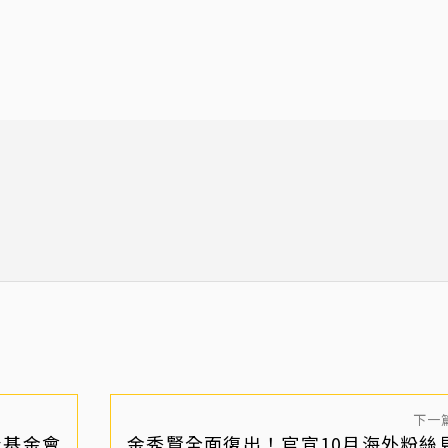
下一
身基金會
金秀賢全面復出！官宣10月海外粉絲