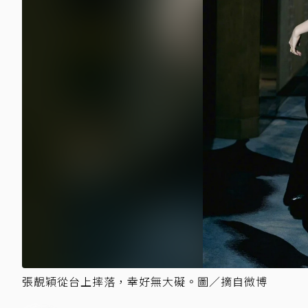
張靚穎從台上摔落，幸好無大礙。圖／摘自微博