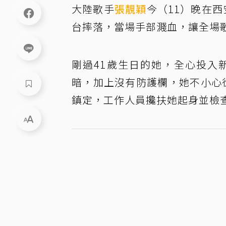
大陸歌手
張靚穎
今（11）晚在
台摔落，當場手部濺血，讓全場
剛過41歲生日的她，全心投入
暗，加上沒有防護欄，她不小心
鎮定，工作人員攙扶她起身並檢