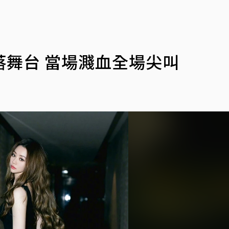
舞台 當場濺血全場尖叫