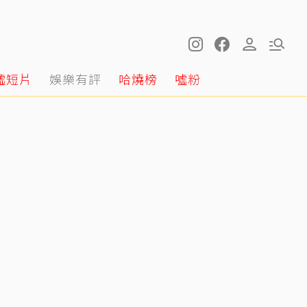
噓短片
娛樂有評
哈燒榜
噓粉