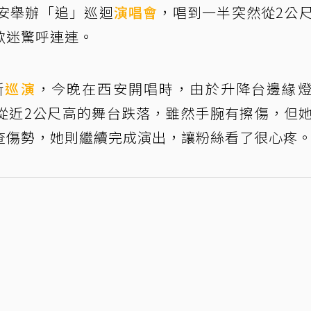
西安舉辦「追」巡迴
演唱會
，唱到一半突然從2公
歌迷驚呼連連。
新
巡演
，今晚在西安開唱時，由於升降台邊緣
從近2公尺高的舞台跌落，雖然手腕有擦傷，但
查傷勢，她則繼續完成演出，讓粉絲看了很心疼