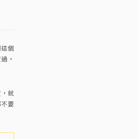
剛這個
度過，
度，就
哪不要