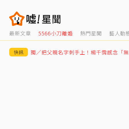
最新文章
5566小刀離婚
熱門星聞
藝人動
快訊