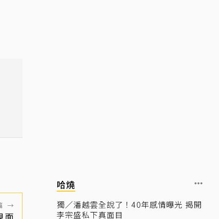
哈燒
獨／潘越雲全說了！40年感情曝光 揭開
篇
→
李宗盛私下真面目
見面