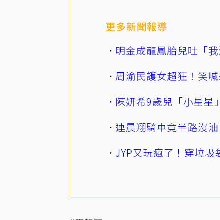
更多新聞報導
明金成龍鳳胎兒吐「我
周渝民護女超狂！笑喊
陳妍希9歲兒「小星星
連晨翔騎車竟半路沒油
JYP又玩瘋了！穿垃圾