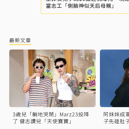
當志工「側臉神似天后母親」
最新文章
3歲兒「躺地哭鬧」Marz23投降
阿妹妹成
了 健志讚兒「天使寶寶」
子先碰肚