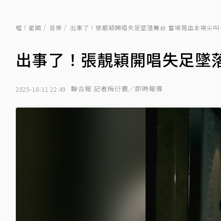
噓！星聞
音樂
出事了！張靚穎開唱失足墜落舞台 當場濺血全場尖叫
出事了！張靚穎開唱失足墜落
聯合報 記者梅衍儂／即時報導
2025-10-11 22:49