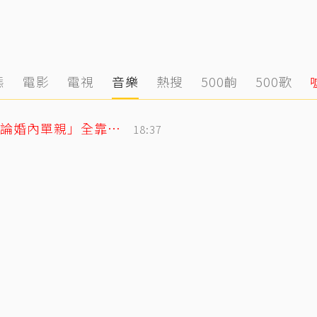
態
電影
電視
音樂
熱搜
500齣
500歌
獨／把父親名字刺手上！楊千霈感念「無論婚內單親」全靠老爸當後盾
18:37