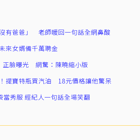
沒有爸爸」 老師暖回一句話全網鼻酸
未來女婿備千萬聘金
」正臉曝光 網驚：陳曉縮小版
！提寶特瓶買汽油 18元價格讓他驚呆
袋當秀服 經紀人一句話全場笑翻