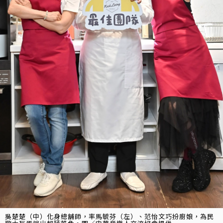
吳楚楚（中）化身總舖師，率馬毓芬（左）、范怡文巧扮廚娘，為民