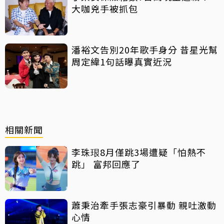
大咖兇手被抓包
潘裕文告別20年歌手身分 昔星光幫
周定緯1句話曝真實近況
相關新聞
李珠珢8月僅跳3場遭疑「怕熱不
跳」 富邦回應了
蕭秉治牽手張志豪引暴動 親吐激動
心情