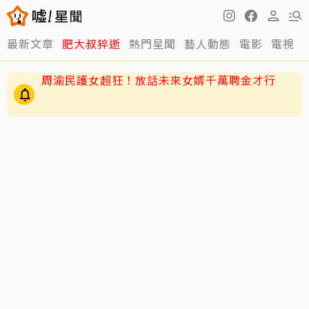
最新文章
肥大叔猝逝
熱門星聞
藝人動態
電影
電視
周渝民護女超狂！放話未來女婿千萬聘金才行
GD私下反差萌藏不住！霸總遇大聲公秒變乖兒
子、與法師合照掀網暴動
王凱靈堂曝光！白衣遺照+黑色郵筒 媽媽缺席原
因曝光