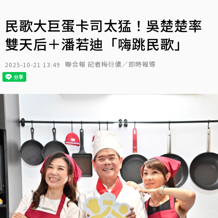
民歌大巨蛋卡司太猛！吳楚楚率
雙天后＋潘若迪「嗨跳民歌」
聯合報 記者梅衍儂／即時報導
2025-10-21 13:49