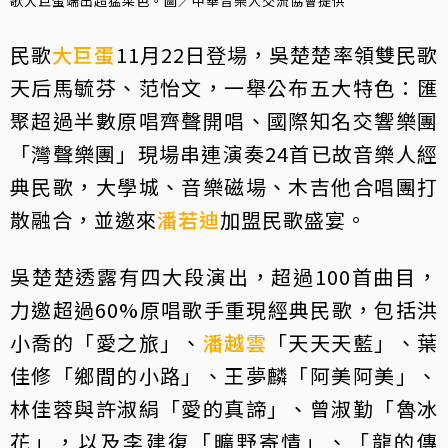
歌大巨蛋端出超猛菜色。圖／中華音樂人交流協會提供
民歌
大巨蛋
11月22日登場，吳楚楚率領雙民歌
天后馬毓芬、范怡文，一舉公布五大特色：匯
聚超過半數原唱齊聲開唱、國際知名交響樂團
「灣聲樂團」現場串連演奏24首已故音樂人經
典民歌，大學城、音樂磁場、木吉他合唱團打
散融合，並邀來
潘若迪
加盟民歌盛宴。
吳楚楚透露有四大段演出，超過100首曲目，
力邀超過60%原唱歌手重現經典民歌，包括洪
小喬的「愛之旅」、
潘越雲
「天天天藍」、葉
佳修「鄉間的小路」、王夢麟「阿美阿美」、
林佳蓉與許淑絹「愛的真諦」、曾淑勤「魯冰
花」，以及李建復「曠野寄情」、「龍的傳