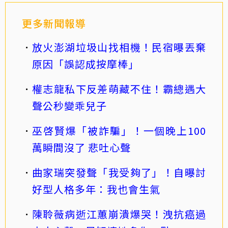
更多新聞報導
放火澎湖垃圾山找相機！民宿曝丟棄
原因「誤認成按摩棒」
權志龍私下反差萌藏不住！霸總遇大
聲公秒變乖兒子
巫啓賢爆「被詐騙」！一個晚上100
萬瞬間沒了 悲吐心聲
曲家瑞突發聲「我受夠了」！自曝討
好型人格多年：我也會生氣
陳聆薇病逝江蕙崩潰爆哭！洩抗癌過