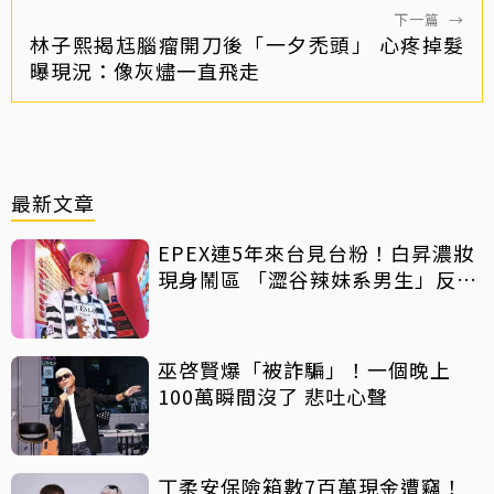
下一篇
→
林子熙揭尪腦瘤開刀後「一夕禿頭」 心疼掉髮
曝現況：像灰燼一直飛走
最新文章
EPEX連5年來台見台粉！白昇濃妝
現身鬧區 「澀谷辣妹系男生」反差
吸睛
巫啓賢爆「被詐騙」！一個晚上
100萬瞬間沒了 悲吐心聲
丁柔安保險箱數7百萬現金遭竊！