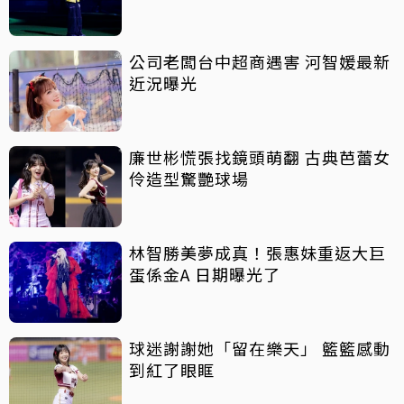
公司老闆台中超商遇害 河智媛最新
近況曝光
廉世彬慌張找鏡頭萌翻 古典芭蕾女
伶造型驚艷球場
林智勝美夢成真！張惠妹重返大巨
蛋係金A 日期曝光了
球迷謝謝她「留在樂天」 籃籃感動
到紅了眼眶