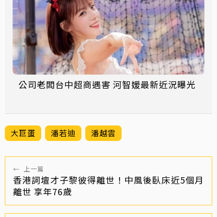
公司老闆台中超商遇害 河智媛最新近況曝光
大巨蛋
潘若迪
潘越雲
←
上一篇
香港詞壇才子黎彼得離世！中風後臥床近5個月
離世 享年76歲