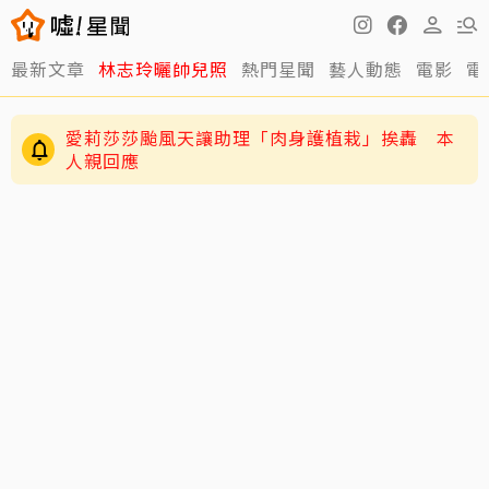
最新文章
林志玲曬帥兒照
熱門星聞
藝人動態
電影
電
愛莉莎莎颱風天讓助理「肉身護植栽」挨轟 本
人親回應
練HYROX練到雙手全是繭！夏和熙拍戲不能拍特
寫