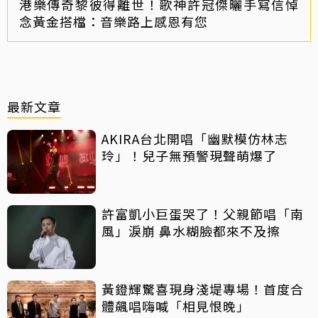
港樂傳奇黎彼得離世！歌神許冠傑曬手寫信悼
念黃金搭檔：音樂路上感恩有您
最新文章
AKIRA台北開唱「幽默模仿林志
玲」！兒子無預警現聲萌爆了
許富凱小巨蛋哭了！父親節唱「南
風」淚崩 鼻水糊臉都來不及擦
黃鐙輝驚喜現身淺堤專場！首度合
體飆唱嗨喊「相見恨晚」