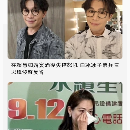
在賴慧如婚宴酒後失控怒吼 白冰冰子弟兵陳
思瑋發聲反省