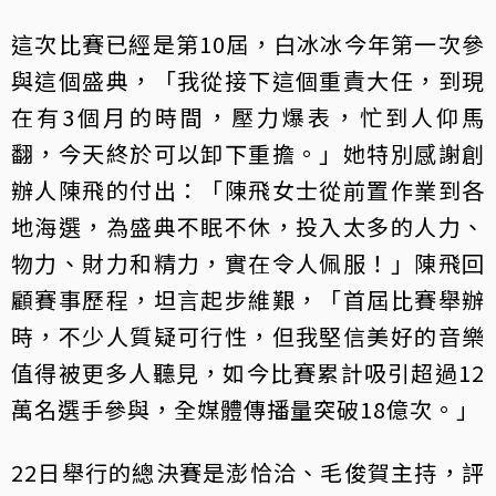
這次比賽已經是第10屆，白冰冰今年第一次參
與這個盛典，「我從接下這個重責大任，到現
在有3個月的時間，壓力爆表，忙到人仰馬
翻，今天終於可以卸下重擔。」她特別感謝創
辦人陳飛的付出：「陳飛女士從前置作業到各
地海選，為盛典不眠不休，投入太多的人力、
物力、財力和精力，實在令人佩服！」陳飛回
顧賽事歷程，坦言起步維艱，「首屆比賽舉辦
時，不少人質疑可行性，但我堅信美好的音樂
值得被更多人聽見，如今比賽累計吸引超過12
萬名選手參與，全媒體傳播量突破18億次。」
22日舉行的總決賽是澎恰洽、毛俊賀主持，評