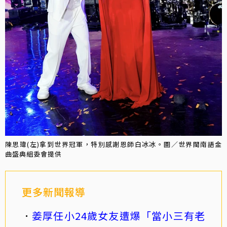
陳思瑋(左)拿到世界冠軍，特別感謝恩師白冰冰。圖／世界閩南語金
曲盛典組委會提供
更多新聞報導
姜厚任小24歲女友遭爆「當小三有老