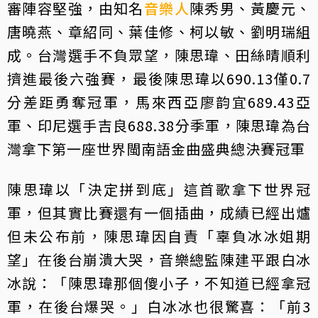
審陣容堅強，由知名
音樂人
陳秀男、黃慶元、
唐曉燕、章紹同、葉佳修、柯以敏、劉明瑞組
成。台灣選手不負眾望，陳思瑋、田絲晴順利
擠進最後六強賽，最後陳思瑋以690.13僅0.7
分差距勇奪冠軍，馬來西亞廖韵宜689.43亞
軍、印尼選手吉良688.38分季軍，陳思瑋為台
灣拿下第一座世界閩南語金曲盛典總決賽冠軍
陳思瑋以「決定拼到底」這首歌拿下世界冠
軍，但其實比賽還有一個插曲，成績已經出爐
但未公布前，陳思瑋因自責「辜負冰冰姐期
望」在後台崩潰大哭，音樂總監陳建平跟白冰
冰說：「陳思瑋那個傻小子，不知道已經拿冠
軍，在後台爆哭。」白冰冰也很驚喜：「前3