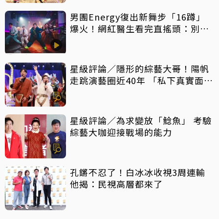
男團Energy復出新舞步「16蹲」
爆火！網紅醫生看完直搖頭：別亂
跟風
星級評論／隱形的綜藝大哥！陽帆
走跳演藝圈近40年 「私下真實面」
曝光
星級評論／為求變放「鯰魚」 考驗
綜藝大咖迎接戰場的能力
孔鏘不忍了！白冰冰收視3周連輸
他揭：民視高層都來了