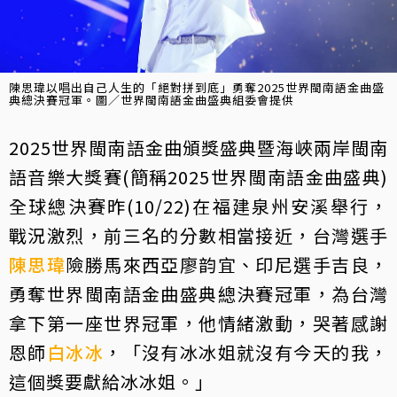
陳思瑋以唱出自己人生的「絕對拼到底」勇奪2025世界閩南語金曲盛
典總決賽冠軍。圖／世界閩南語金曲盛典組委會提供
2025世界閩南語金曲頒獎盛典暨海峽兩岸閩南
語音樂大獎賽(簡稱2025世界閩南語金曲盛典)
全球總決賽昨(10/22)在福建泉州安溪舉行，
戰況激烈，前三名的分數相當接近，台灣選手
陳思瑋
險勝馬來西亞廖韵宜、印尼選手吉良，
勇奪世界閩南語金曲盛典總決賽冠軍，為台灣
拿下第一座世界冠軍，他情緒激動，哭著感謝
恩師
白冰冰
，「沒有冰冰姐就沒有今天的我，
這個獎要獻給冰冰姐。」