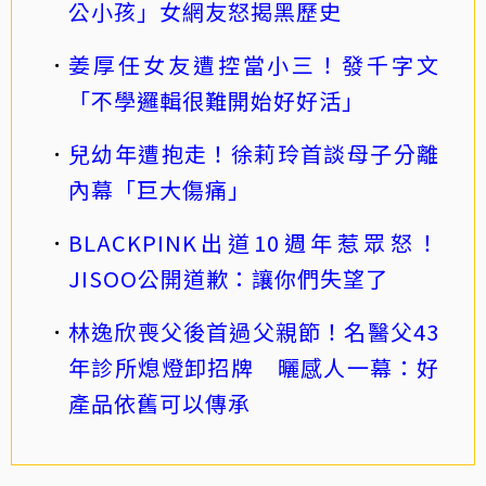
公小孩」女網友怒揭黑歷史
姜厚任女友遭控當小三！發千字文
「不學邏輯很難開始好好活」
兒幼年遭抱走！徐莉玲首談母子分離
內幕「巨大傷痛」
BLACKPINK出道10週年惹眾怒！
JISOO公開道歉：讓你們失望了
林逸欣喪父後首過父親節！名醫父43
年診所熄燈卸招牌 曬感人一幕：好
產品依舊可以傳承