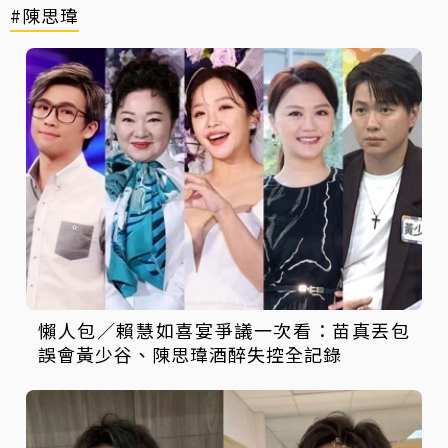
#陳思瑋
懶人包／賴慧如喜宴爭議一次看：苗真丟包
誤會黃少谷、陳思瑋酒醉失控全記錄