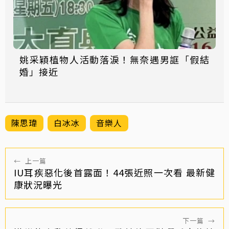
姚采穎植物人活動落淚！無奈遇男誆「假結
婚」接近
陳思瑋
白冰冰
音樂人
←
上一篇
IU耳疾惡化後首露面！44張近照一次看 最新健
康狀況曝光
下一篇
→