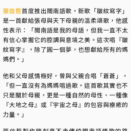
張信哲
首度推出閩南語歌，新歌「皺紋寫字」
是一首獻給張母與天下母親的溫柔頌歌，他感
性表示：「閩南語是我的母語，但我一直不太
有信心掌握它的腔調與意境之美。這次唱『皺
紋寫字』，除了圓一個夢，也想獻給所有的媽
媽們。」
他和父母感情極好，曾與父親合唱「蒼蒼」，
「但一直沒有為媽媽唱過歌。這首歌其實也不
只是關於母親，更是一種自然的母性、一種像
『大地之母』或『宇宙之母』的包容與療癒的
力量。」
張信哲製作時刻意不走傳統閩南語情歌的路