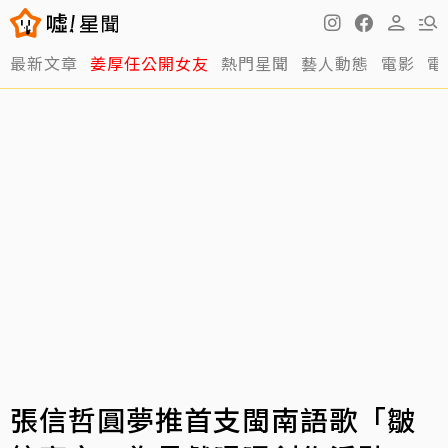
最新文章
姜厚任公開女友
熱門星聞
藝人動態
電影
電
張信哲圓夢推首支閩南語歌「皺