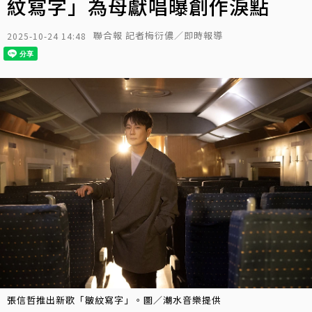
紋寫字」為母獻唱曝創作淚點
聯合報 記者梅衍儂／即時報導
2025-10-24 14:48
張信哲推出新歌「皺紋寫字」。圖／潮水音樂提供