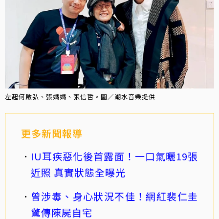
左起何啟弘、張媽媽、張信哲。圖／潮水音樂提供
更多新聞報導
IU耳疾惡化後首露面！一口氣曬19張
近照 真實狀態全曝光
曾涉毒、身心狀況不佳！網紅裴仁圭
驚傳陳屍自宅