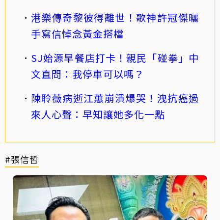
港樂傳奇黎彼得離世！歌神許冠傑曬
手寫信悼念黃金搭檔
SJ始源早餐店打卡！親民「碰拳」中
文直問：我停車可以嗎？
陳聆薇病逝江蕙崩潰爆哭！洩抗癌過
來人心聲：早知讓她多化一點
#張信哲