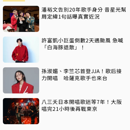
潘裕文告別20年歌手身分 昔星光幫
周定緯1句話曝真實近況
許富凱小巨蛋倒數2天遇颱風 急喊
「白海豚退散」！
孫淑媚、李竺芯首登JJA！歌后接
力開唱 哈薩克歌手也來台
八三夭日本開唱歌迷等7年！大阪
唱完21小時後再戰東京