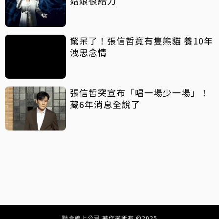
姑娘很給力
驚呆了！張信哲竟有隻熊貓 養10年
洩思念情
張信哲突宣布「唱一場少一場」！
藏6年消息全說了
聯合線上公司 著作權所有 ©2025