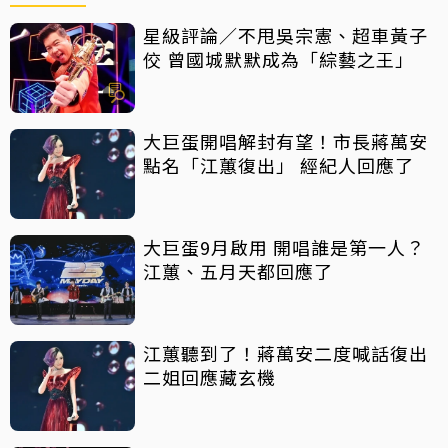
星級評論／不甩吳宗憲、超車黃子
佼 曾國城默默成為「綜藝之王」
大巨蛋開唱解封有望！市長蔣萬安
點名「江蕙復出」 經紀人回應了
大巨蛋9月啟用 開唱誰是第一人？
江蕙、五月天都回應了
江蕙聽到了！蔣萬安二度喊話復出
二姐回應藏玄機