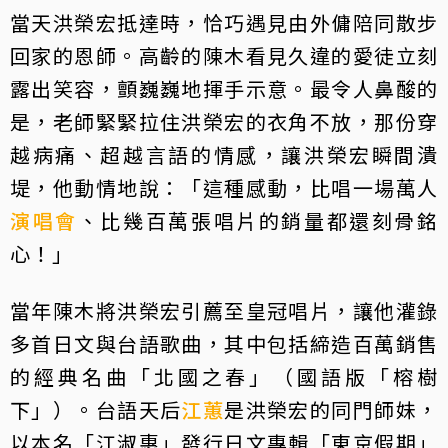
當天洪榮宏抵達時，恰巧遇見由外傭陪同散步
回家的恩師。高齡的陳木看見久違的愛徒立刻
露出笑容，顫巍巍地揮手示意。最令人鼻酸的
是，老師緊緊拉住洪榮宏的衣角不放，那份穿
越病痛、超越言語的情感，讓洪榮宏瞬間潰
堤，他動情地說：「這種感動，比唱一場萬人
演唱會
、比幾百萬張唱片的銷量都還刻骨銘
心！」
當年陳木將洪榮宏引薦至皇冠唱片，讓他灌錄
多首日文與台語歌曲，其中包括締造百萬銷售
的經典名曲「北國之春」（國語版「榕樹
下」）。台語天后
江蕙
是洪榮宏的同門師妹，
以本名「江淑惠」發行日文專輯「東京假期」