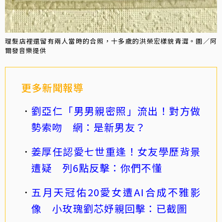
理髮店裡還留有兩人當時的合照，十多歲的洪榮宏樣貌青澀。圖／阿
爾發音樂提供
更多新聞報導
劉亞仁「男男親密照」流出！對方做
勢索吻 網：是新男友？
姜厚任認愛七世重逢！女友學歷背景
遭疑 列6點反擊：你們不懂
五月天冠佑20愛女遭AI合成不雅影
像 小玫瑰劉芯妤親回擊：已截圖