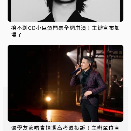
搶不到GD小巨蛋門票全網崩潰！主辦宣布加
場了
張學友演唱會撞期高考遭投訴！主辦單位宣