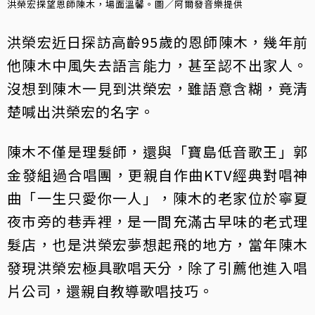
洪榮宏探望恩師陳木，場面溫馨。圖／阿爾發音樂提供
洪榮宏近日探訪高齡95歲的恩師陳木，幾年前
他陳木中風失去語言能力，甚至認不出家人。
沒想到陳木一見到洪榮宏，雖語意含糊，竟清
楚喊出洪榮宏的名字。
陳木不僅是理髮師，還與「寶島低音歌王」郭
金發組過合唱團，更親自作曲KTV經典對唱神
曲「一生只愛你一人」，陳木的老家位於寧夏
夜市旁的巷弄裡，是一間充滿古早味的老式理
髮店，也是洪榮宏夢想起飛的地方，當年陳木
發現洪榮宏極具歌唱天分，除了引薦他進入唱
片公司，還親自教導歌唱技巧。