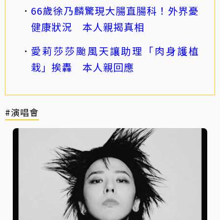
66歲徐乃麟驚現大腸直腸科！外界憂
健康狀況 本人親揭真相
愛莉莎莎颱風天讓助理「肉身護植
栽」挨轟 本人親回應
#演唱會