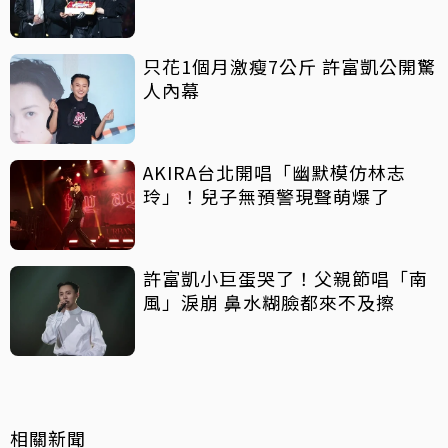
只花1個月激瘦7公斤 許富凱公開驚
人內幕
AKIRA台北開唱「幽默模仿林志
玲」！兒子無預警現聲萌爆了
許富凱小巨蛋哭了！父親節唱「南
風」淚崩 鼻水糊臉都來不及擦
相關新聞