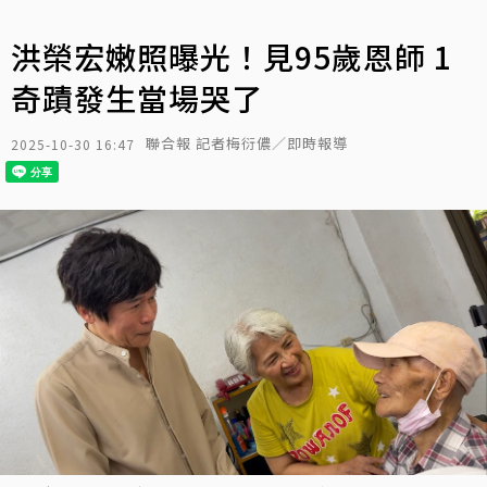
洪榮宏嫩照曝光！見95歲恩師 1
奇蹟發生當場哭了
聯合報 記者梅衍儂／即時報導
2025-10-30 16:47