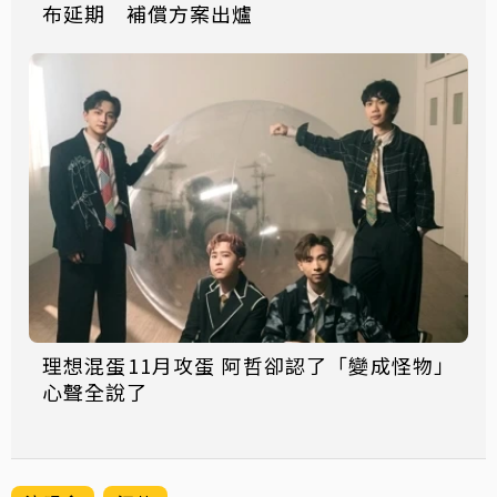
布延期 補償方案出爐
理想混蛋11月攻蛋 阿哲卻認了「變成怪物」
心聲全說了