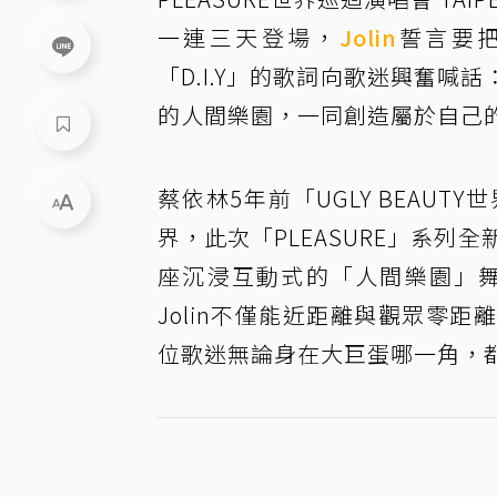
一連三天登場，
Jolin
誓言要
「D.I.Y」的歌詞向歌迷興奮
的人間樂園，一同創造屬於自己
蔡依林5年前「UGLY BEAU
界，此次「PLEASURE」系列
座沉浸互動式的「人間樂園」
Jolin不僅能近距離與觀眾零
位歌迷無論身在大巨蛋哪一角，