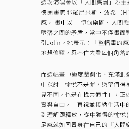
這次演唱會以「人間樂園」為主題
德蘭畫家耶羅尼米斯．波希（Hie
感， 畫中以 「伊甸樂園、人間
墮落之間的矛盾，當中不僅畫面
引Jolin，她表示：「整幅畫
地想偷窺，忍不住去看每個角落
而這幅畫中極度戲劇化、充滿創造
中探討「愉悅不是罪，慾望值得
見不同，也是在找共通性」，正
實與自由，「直視並接納生活中
到理解跟釋放，從中獲得的愉悅(P
足感就如同置身在自己的『人間