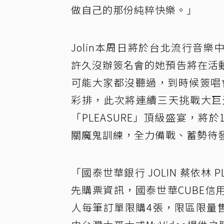
做自己的那份純粹快樂。」
Jolin本周日將於台北流行音樂
許久沒辦簽名會的她預告將在活
可能大家都沒聽過，到時候簽唱會
彩排，此次將連續三天挑戰大巨
「PLEASURE」頂級盛宴，將於
關魔鬼訓練，全力備戰、蓄勢待
「國泰世華銀行 JOLIN 蔡依林 PL
先購票資訊，國泰世華CUBE信用
人每筆訂單限購4張，限區限量售