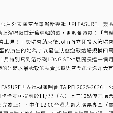
中心戶外表演空間舉辦新專輯「PLEASURE」簽
動上演唱數首新舊專輯的歌，更興奮透露：「有
上見！」簽唱會結束後Jolin將立即投入演唱
蛋的演出的她為了以最佳狀態迎戰這場規模四
11月特別飛到洛杉磯LONG STAY展開長達一個
發的她將以最極致的視覺震撼與音樂能量燃炸大
EASURE世界巡迴演唱會 TAIPEI 2025-2026
卡卡友可提前於11/22（六）上午10點優先購
完為止）、中午12:00台灣大哥大購票專區（