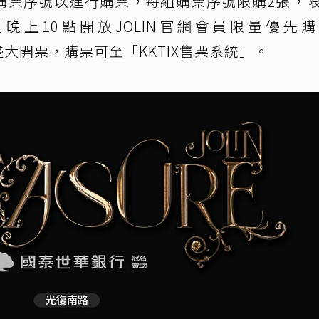
供之購票序號以進行購票，每組購票序號限購2張，
晚上10點開放JOLIN官網會員限量優先
盛大開票，購票可至「KKTIX售票系統」。