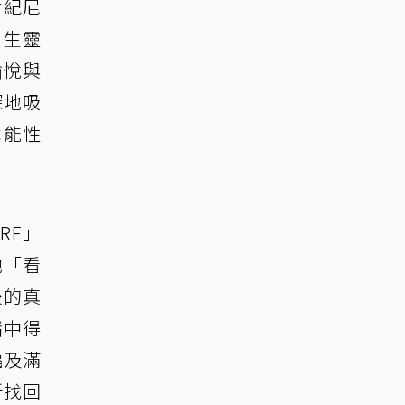
世紀尼
產生靈
愉悅與
深地吸
本能性
RE」
她「看
後的真
緒中得
福及滿
新找回