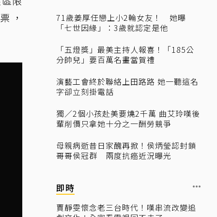
限區限
購票，
71歲姜厚任戀上小2輪女友！ 她曝
「七世因緣」：3歲就認定是他
「五燈獎」最美主持人報喜！「185公
分帥兒」要百萬名畫當賀禮
演藝工會終於聯絡上田路路 她一聽這名
字卻立刻掛電話
獨／2個小孩赴美要燒2千萬 曲艾玲嘆後
輩削價只拿她十分之一酬勞競爭
母親病逝昔日家醜再掀！侯炳瑩認封鎖
哥哥侯冠群 兩度抗癌近況曝光
即時
賈靜雯懷念老三台時代！嘆串流改變追