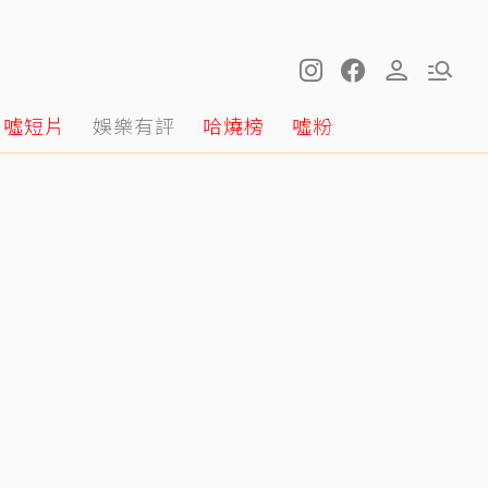
噓短片
娛樂有評
哈燒榜
噓粉