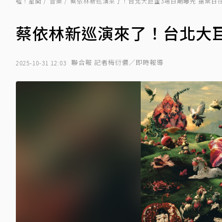
噓！星聞
音樂
蔡依林新巡演來了！台北大巨蛋3場日期曝光 搶票日
蔡依林新巡演來了！台北大巨
聯合報 記者梅衍儂／即時報導
2025-10-31 12:03