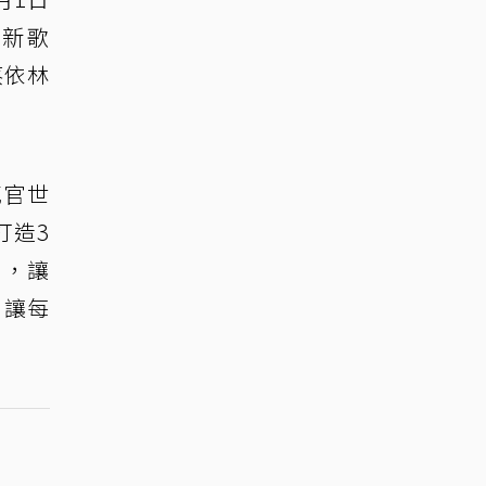
新歌
蔡依林
感官世
打造3
聯，讓
，讓每