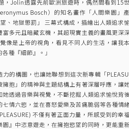
，Jolin透露先前歐洲旅遊時，偶然間看到15
ronymus Bosch）的知名畫作「人間樂園」
慾望、地獄懲罰」 三幕式構成，描繪出人類追求
豐富多元且暗藏玄機，其超現實主義的畫風更深
的感覺像是上帝的視角，看見不同人的生活，讓我
的各種『細節』。」
力的構圖，也讓她聯想到這次新專輯「PLEASU
被擁抱」的精神與主題結構上有著深層呼應，讓
如她透過音樂與視覺，不斷挖掘人類追求愉悅背
的七情六慾，並在喜怒愛樂及苦痛脆弱等各種情
LEASURE) 不僅有著正面力量，所感受到的幸
樂園』中恣意遊走，在擁抱慾望的同時，更能重