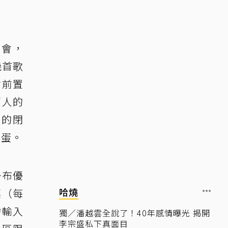
名會，
幾首歌
會前置
萬人的
月的閉
巨蛋。
」公布優
哈燒
票（每
需輸入
獨／潘越雲全說了！40年感情曝光 揭開
李宗盛私下真面目