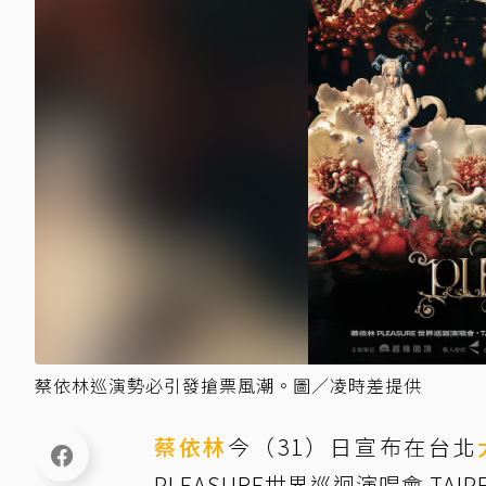
蔡依林巡演勢必引發搶票風潮。圖／凌時差提供
蔡依林
今（31）日宣布在台北
PLEASURE世界巡迴演唱會 TAIPE