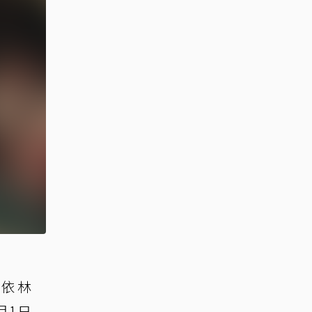
蔡依林
1月1日