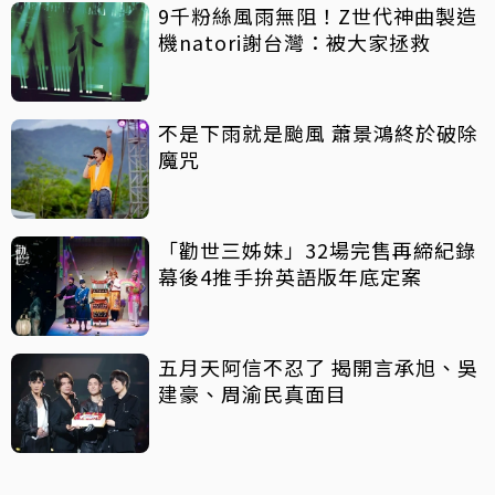
9千粉絲風雨無阻！Z世代神曲製造
機natori謝台灣：被大家拯救
不是下雨就是颱風 蕭景鴻終於破除
魔咒
「勸世三姊妹」32場完售再締紀錄
幕後4推手拚英語版年底定案
五月天阿信不忍了 揭開言承旭、吳
建豪、周渝民真面目