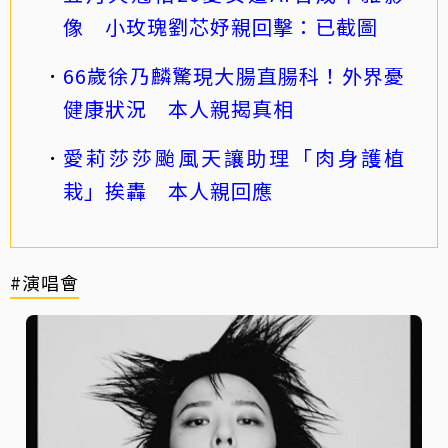
像 小玫瑰劉芯妤親回擊：已截圖
66歲徐乃麟驚現大腸直腸科！外界憂
健康狀況 本人親揭真相
愛莉莎莎颱風天讓助理「肉身護植
栽」挨轟 本人親回應
#演唱會