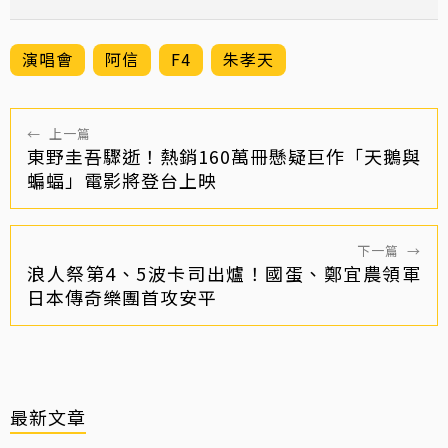
演唱會
阿信
F4
朱孝天
←
上一篇
東野圭吾驟逝！熱銷160萬冊懸疑巨作「天鵝與
蝙蝠」電影將登台上映
下一篇
→
浪人祭第4、5波卡司出爐！國蛋、鄭宜農領軍
日本傳奇樂團首攻安平
最新文章