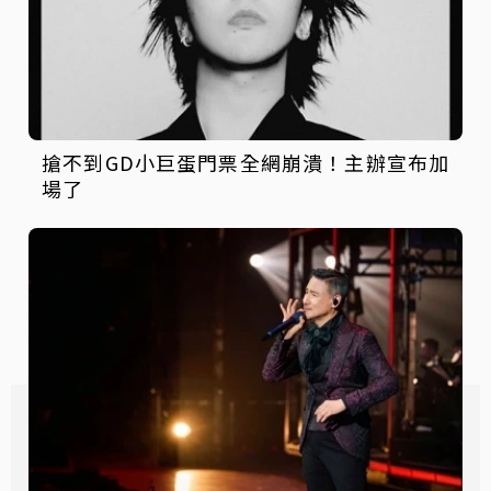
搶不到GD小巨蛋門票全網崩潰！主辦宣布加
場了