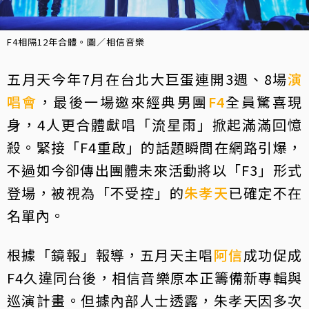
F4相隔12年合體。圖／相信音樂
五月天今年7月在台北大巨蛋連開3週、8場
演
唱會
，最後一場邀來經典男團
F4
全員驚喜現
身，4人更合體獻唱「流星雨」掀起滿滿回憶
殺。緊接「F4重啟」的話題瞬間在網路引爆，
不過如今卻傳出團體未來活動將以「F3」形式
登場，被視為「不受控」的
朱孝天
已確定不在
名單內。
根據「鏡報」報導，五月天主唱
阿信
成功促成
F4久違同台後，相信音樂原本正籌備新專輯與
巡演計畫。但據內部人士透露，朱孝天因多次