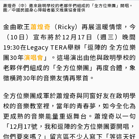
蕭煌奇（中）邀來啟明學校的老夥伴們組成的「全方位樂團」開唱。
圖／中國民國身心障礙者藝文推廣協會提供
金曲歌王
蕭煌奇
（Ricky）再展溫暖情懷，今
（10日）宣布將於12月17日（週三）晚間
19:30在Legacy TERA舉辦「逗陣的 全方位樂
團30年
演唱會
」。這場演出由他與啟明學校的
老夥伴們組成的「全方位樂團」再度合體，象
徵橫跨30年的音樂友情再聚首。
全方位樂團成軍於蕭煌奇與同窗好友在啟明學
校的音樂教室裡，當年的青春夢，如今全化為
更成熟的音樂能量重返舞台。蕭煌奇以一句
「12月17號，我和逗陣的全方位樂團要開唱，
你們要來嗎？」留言區不少人寫下「等這天好