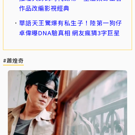
作品改編影視經典
華語天王驚爆有私生子！陸第一狗仔
卓偉曝DNA驗真相 網友瘋猜3字巨星
#蕭煌奇