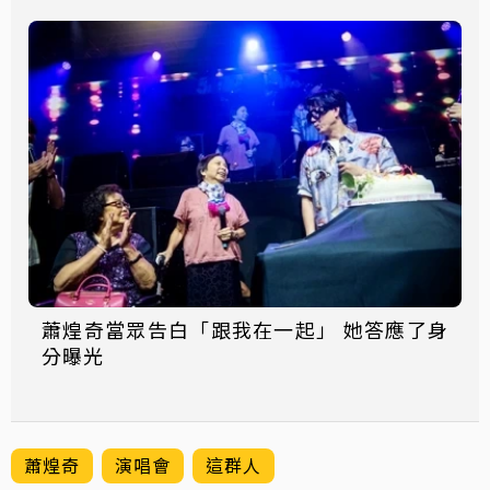
蕭煌奇當眾告白「跟我在一起」 她答應了身
分曝光
蕭煌奇
演唱會
這群人