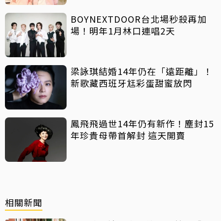
BOYNEXTDOOR台北場秒殺再加
場！明年1月林口連唱2天
梁詠琪結婚14年仍在「遠距離」！
新歌藏西班牙尪彩蛋甜蜜放閃
鳳飛飛過世14年仍有新作！塵封15
年珍貴母帶首解封 這天開賣
相關新聞