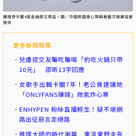
蕭煌奇手握4座金曲歌王獎盃。圖／中國民國身心障礙者藝文推廣協會
提供
更多新聞報導
兒遭控交友騙吃騙喝「約吃火鍋只帶
10元」 邵昕13字回應
女歌手出輯卡關7年！老公竟建議她
「ONLYFANS賺錢」她氣炸心寒
ENHYPEN 粉絲直播輕生！疑不堪網
路出征惡言走絕路
推理大師的時代謝幕 重溫東野圭吾