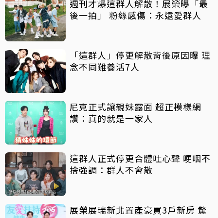
週刊才爆這群人解散！展榮曝「最
後一拍」 粉絲感傷：永遠愛群人
「這群人」停更解散背後原因曝 理
念不同難養活7人
尼克正式讓親妹露面 超正模樣網
讚：真的就是一家人
這群人正式停更合體吐心聲 哽咽不
捨強調：群人不會散
展榮展瑞新北置產豪買3戶新房 驚