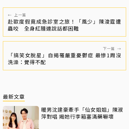
←
上一篇
赴歐度假竟成急診室之旅！「風少」陳浚霆遭
蟲咬 全身紅腫連說話都困難
下一篇
→
「搞笑女脫星」自揭罹嚴重憂鬱症 最慘1周沒
洗澡：覺得不配
最新文章
暖男沈建豪牽手「仙女姐姐」陳淑
萍對唱 揭她行李箱塞滿藥嚇壞