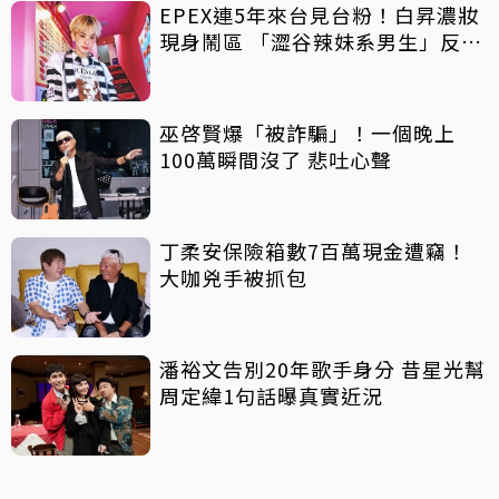
EPEX連5年來台見台粉！白昇濃妝
現身鬧區 「澀谷辣妹系男生」反差
吸睛
巫啓賢爆「被詐騙」！一個晚上
100萬瞬間沒了 悲吐心聲
丁柔安保險箱數7百萬現金遭竊！
大咖兇手被抓包
潘裕文告別20年歌手身分 昔星光幫
周定緯1句話曝真實近況