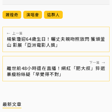
蕭煌奇
演唱會
這群人
←
上一篇
楊紫瓊迎64歲生日！曬丈夫親吻照放閃 獲頒釜
山 影展「亞洲電影人獎」
下一篇
→
離世前48小時還在直播！網紅「肥大叔」猝逝
暴瘦粉絲疑「早覺得不對」
最新文章