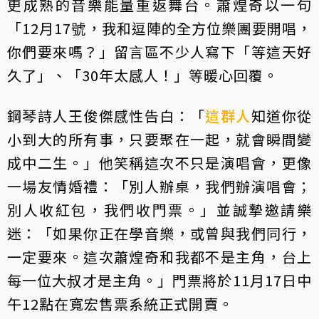
更成熟的音樂能量重返舞台。蕭煌奇以一句
「12月17號，我和逗陣的全方位樂團要開唱，
你們要來嗎？」留言區不少人寫下「等這天好
久了」、「30年太感人！」等暖心回覆。
鋼琴詩人王俊傑感性告白：「
這群人
知道你從
小到大的所有事，只要聚在一起，就會瞬間變
成中二生。」他笑稱這次不只是演唱會，更像
一場友情婚禮：「別人辦桌，我們辦演唱會；
別人收紅包，我們收門票。」並誠摯邀請樂
迷：「如果你正在學音樂，或曾與我們同行，
一定要來。這次蕭煌奇和我都不是主角，台上
每一位大叔才是主角。」門票將於11月17日中
午12點在寬宏售票系統正式開賣。