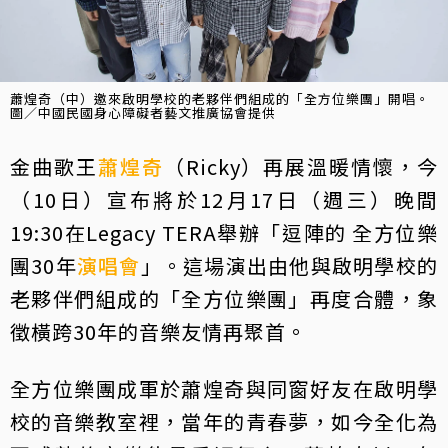
蕭煌奇（中）邀來啟明學校的老夥伴們組成的「全方位樂團」開唱。
圖／中國民國身心障礙者藝文推廣協會提供
金曲歌王
蕭煌奇
（Ricky）再展溫暖情懷，今
（10日）宣布將於12月17日（週三）晚間
19:30在Legacy TERA舉辦「逗陣的 全方位樂
團30年
演唱會
」。這場演出由他與啟明學校的
老夥伴們組成的「全方位樂團」再度合體，象
徵橫跨30年的音樂友情再聚首。
全方位樂團成軍於蕭煌奇與同窗好友在啟明學
校的音樂教室裡，當年的青春夢，如今全化為