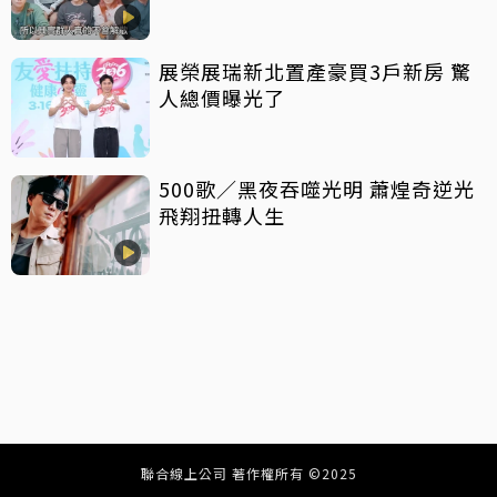
展榮展瑞新北置產豪買3戶新房 驚
人總價曝光了
500歌／黑夜吞噬光明 蕭煌奇逆光
飛翔扭轉人生
聯合線上公司 著作權所有 ©2025