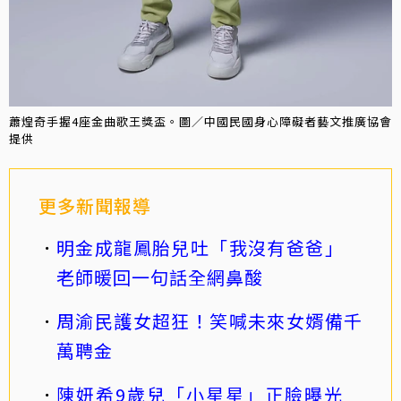
蕭煌奇手握4座金曲歌王獎盃。圖／中國民國身心障礙者藝文推廣協會
提供
更多新聞報導
明金成龍鳳胎兒吐「我沒有爸爸」
老師暖回一句話全網鼻酸
周渝民護女超狂！笑喊未來女婿備千
萬聘金
陳妍希9歲兒「小星星」正臉曝光