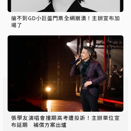
搶不到GD小巨蛋門票全網崩潰！主辦宣布加
場了
張學友演唱會撞期高考遭投訴！主辦單位宣
布延期 補償方案出爐