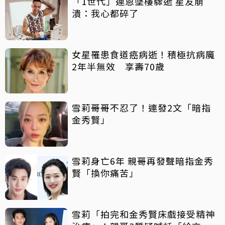
「1世代」連恩墜樓驟逝 星友崩
潰：我心都碎了
女星罹患食道癌病逝！積極抗病魔
2年半無效 享壽70歲
雪莉哥哥不忍了！連發2文「暗指
金秀賢」
雪莉身亡6年 親哥再發聲暗指金秀
賢「換你痛苦」
雪莉「拍完和金秀賢床戲接受精神