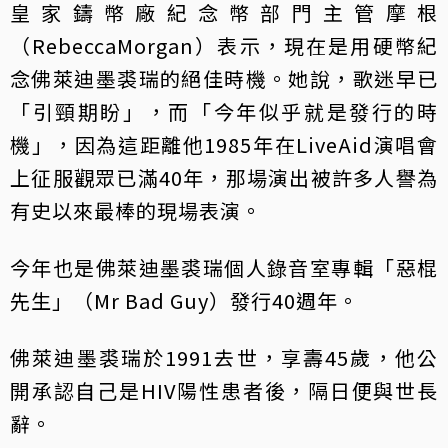
皇家鑄幣廠紀念幣部門主管摩根
（RebeccaMorgan）表示，現在是用硬幣紀
念佛萊迪墨裘瑞的絕佳時機。她說，歌迷早已
「引頸期盼」，而「今年似乎就是發行的時
機」，因為這距離他1985年在LiveAid演唱會
上征服觀眾已滿40年，那場演出被許多人譽為
有史以來最棒的現場表演。
今年也是佛萊迪墨裘瑞個人錄音室專輯「惡棍
先生」（Mr Bad Guy）發行40週年。
佛萊迪墨裘瑞於1991去世，享壽45歲，他公
開承認自己是HIV陽性患者後，隔日便與世長
辭。