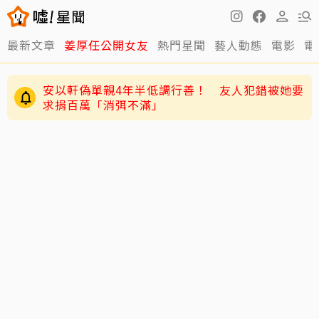
最新文章
姜厚任公開女友
熱門星聞
藝人動態
電影
電
安以軒偽單親4年半低調行善！ 友人犯錯被她要
求捐百萬「消弭不滿」