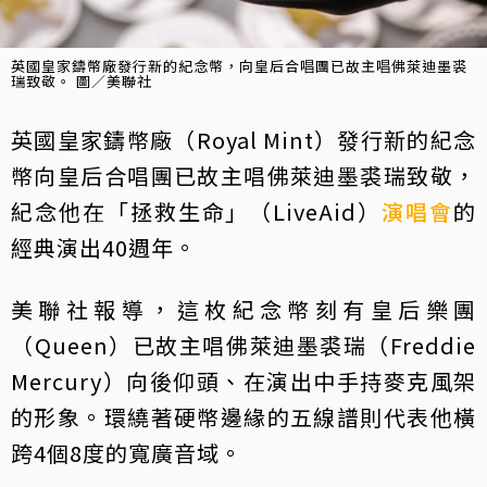
英國皇家鑄幣廠發行新的紀念幣，向皇后合唱團已故主唱佛萊迪墨裘
瑞致敬。 圖／美聯社
英國皇家鑄幣廠（Royal Mint）發行新的紀念
幣向皇后合唱團已故主唱佛萊迪墨裘瑞致敬，
紀念他在「拯救生命」（LiveAid）
演唱會
的
經典演出40週年。
美聯社報導，這枚紀念幣刻有皇后樂團
（Queen）已故主唱佛萊迪墨裘瑞（Freddie
Mercury）向後仰頭、在演出中手持麥克風架
的形象。環繞著硬幣邊緣的五線譜則代表他橫
跨4個8度的寬廣音域。