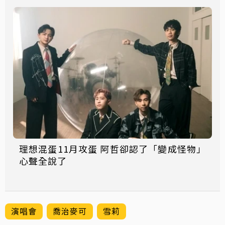
理想混蛋11月攻蛋 阿哲卻認了「變成怪物」
心聲全說了
演唱會
喬治麥可
雪莉