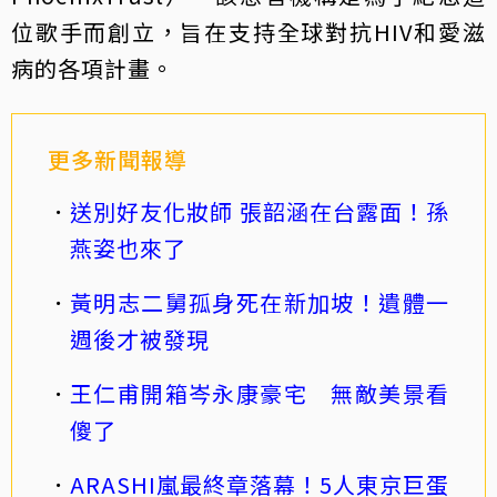
位歌手而創立，旨在支持全球對抗HIV和愛滋
病的各項計畫。
更多新聞報導
送別好友化妝師 張韶涵在台露面！孫
燕姿也來了
黃明志二舅孤身死在新加坡！遺體一
週後才被發現
王仁甫開箱岑永康豪宅 無敵美景看
傻了
ARASHI嵐最終章落幕！5人東京巨蛋