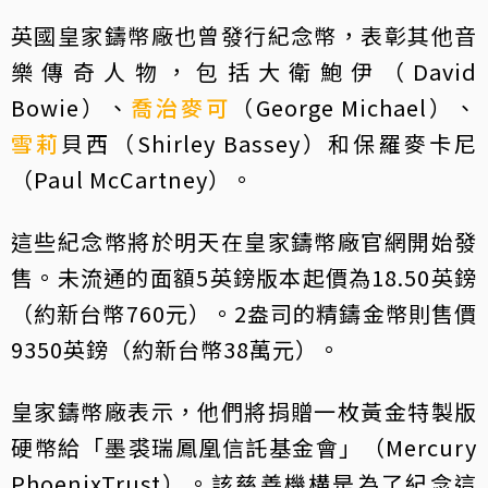
英國皇家鑄幣廠也曾發行紀念幣，表彰其他音
樂傳奇人物，包括大衛鮑伊（David
Bowie）、
喬治麥可
（George Michael）、
雪莉
貝西（Shirley Bassey）和保羅麥卡尼
（Paul McCartney）。
這些紀念幣將於明天在皇家鑄幣廠官網開始發
售。未流通的面額5英鎊版本起價為18.50英鎊
（約新台幣760元）。2盎司的精鑄金幣則售價
9350英鎊（約新台幣38萬元）。
皇家鑄幣廠表示，他們將捐贈一枚黃金特製版
硬幣給「墨裘瑞鳳凰信託基金會」（Mercury
PhoenixTrust）。該慈善機構是為了紀念這