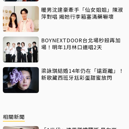
暖男沈建豪牽手「仙女姐姐」陳淑
萍對唱 揭她行李箱塞滿藥嚇壞
BOYNEXTDOOR台北場秒殺再加
場！明年1月林口連唱2天
梁詠琪結婚14年仍在「遠距離」！
新歌藏西班牙尪彩蛋甜蜜放閃
相關新聞