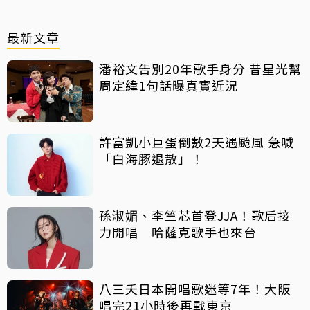
最新文章
潘裕文告別20年歌手身分 昔星光幫
周定緯1句話曝真實近況
許富凱小巨蛋倒數2天遇颱風 急喊
「白海豚退散」！
孫淑媚、李竺芯首登JJA！歌后接
力開唱 哈薩克歌手也來台
八三夭日本開唱歌迷等7年！大阪
唱完21小時後再戰東京