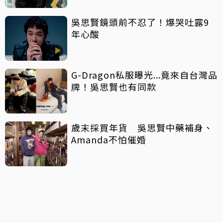
吳思賢鏡頭前不忍了！爆哭吐露9
年心酸
G-Dragon私服曝光...竟來自台灣品
牌！吳思賢也有同款
歲末採買年貨 吳思賢中藥補身、
Amanda不怕催婚