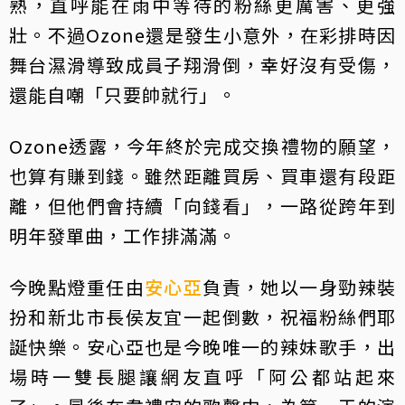
熟，直呼能在雨中等待的粉絲更厲害、更強
壯。不過Ozone還是發生小意外，在彩排時因
舞台濕滑導致成員子翔滑倒，幸好沒有受傷，
還能自嘲「只要帥就行」。
Ozone透露，今年終於完成交換禮物的願望，
也算有賺到錢。雖然距離買房、買車還有段距
離，但他們會持續「向錢看」，一路從跨年到
明年發單曲，工作排滿滿。
今晚點燈重任由
安心亞
負責，她以一身勁辣裝
扮和新北市長侯友宜一起倒數，祝福粉絲們耶
誕快樂。安心亞也是今晚唯一的辣妹歌手，出
場時一雙長腿讓網友直呼「阿公都站起來