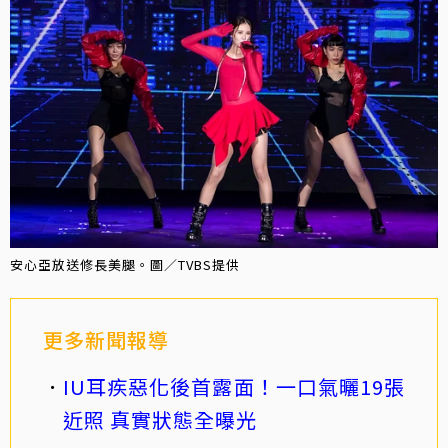
安心亞放送修長美腿。圖／TVBS提供
更多新聞報導
IU耳疾惡化後首露面！一口氣曬19張
近照 真實狀態全曝光