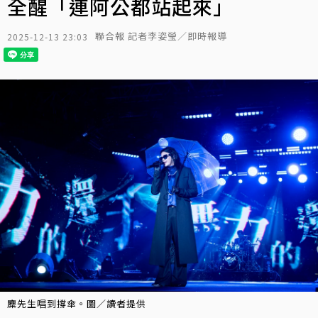
全醒「連阿公都站起來」
聯合報 記者李姿瑩／即時報導
2025-12-13 23:03
麋先生唱到撐傘。圖／讀者提供