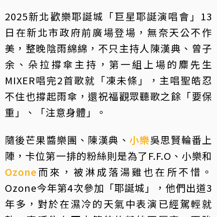
2025新北歡樂耶誕城「巨星耶誕演唱會」13
日在新北市政府前廣場登場，無奈天公不作
美，整晚陰雨綿綿，不只主持人陳漢典、曾子
余、朵拉撐傘主持，第一組上場的麋先生
MIXER唱完2首歌就「凍未條」，主唱聖皓忍
不住也撐起雨傘，還祝福觀眾聽歌之餘「要保
重」、「注意身體」。
隨後芒果醬樂團、陳漢典、
小樂
吳思賢輪番上
陣，卡位第一排的粉絲則是為了F.F.O、小樂和
Ozone
而來，被淋成落湯雞也在所不惜。
Ozone今年第4次參加「耶誕城」，他們出道3
年多，對於在濕冷的天氣中表演已經駕輕就