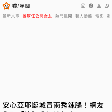
最新文章
姜厚任公開女友
熱門星聞
藝人動態
電影
電
安心亞耶誕城冒雨秀辣腿！網友