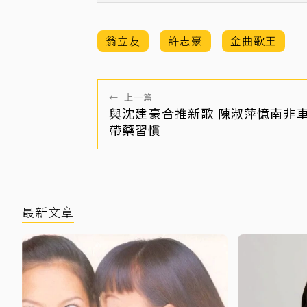
翁立友
許志豪
金曲歌王
←
上一篇
與沈建豪合推新歌 陳淑萍憶南非
帶藥習慣
最新文章