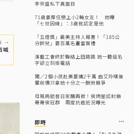
李宗盛私下真面目
71歲姜厚任戀上小2輪女友！ 她曝
「七世因緣」：3歲就認定是他
「五燈獎」最美主持人報喜！「185公
篇
→
分帥兒」要百萬名畫當賀禮
戲喊
演藝工會終於聯絡上田路路 她一聽這名
字卻立刻掛電話
獨／2個小孩赴美要燒2千萬 曲艾玲嘆後
輩削價只拿她十分之一酬勞競爭
母親病逝昔日家醜再掀！侯炳瑩認封鎖
哥哥侯冠群 兩度抗癌近況曝光
即時