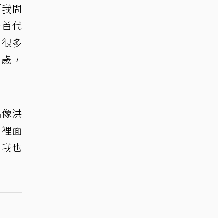
「我問
一首代
是很多
2歲，
偶像洪
，裡面
飯我也