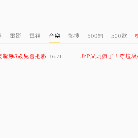
態
電影
電視
音樂
熱搜
500齣
500歌
凌驚爆8歲兒會把脈
JYP又玩瘋了！穿垃
16:21