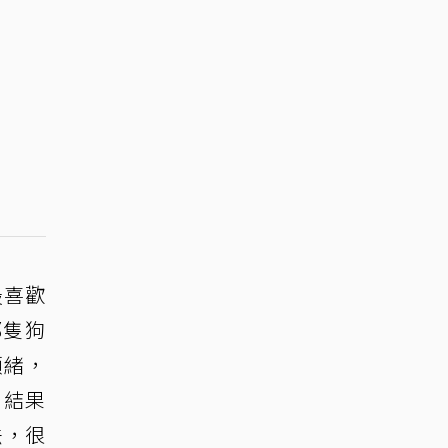
最喜歡
那隻狗
頭緒，
？結果
法，很