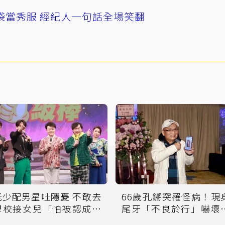
袋當秀服 經紀人一句話全場笑翻
少配男星吐隱憂 不敢去
66歲孔鏘突罹怪病！現
學校接女兒「怕被認成阿
尾牙「不良於行」嚇壞
公」
人