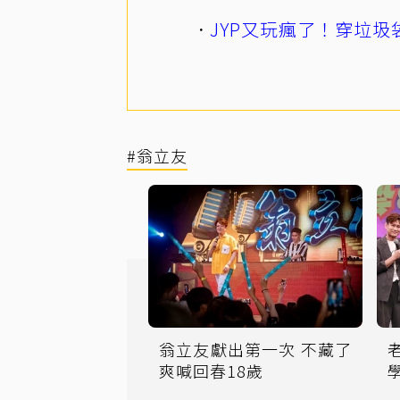
JYP又玩瘋了！穿垃圾
#翁立友
翁立友獻出第一次 不藏了
老
爽喊回春18歲