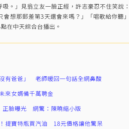
呼吸。」見翁立友一臉正經，許志豪忍不住笑說
只會想那郵差第3天還會來嗎？」「唱歌給你聽
8點在中天綜合台播出。
沒有爸爸」 老師暖回一句話全網鼻酸
未來女婿備千萬聘金
」正臉曝光 網驚：陳曉縮小版
！提寶特瓶買汽油 18元價格讓他驚呆