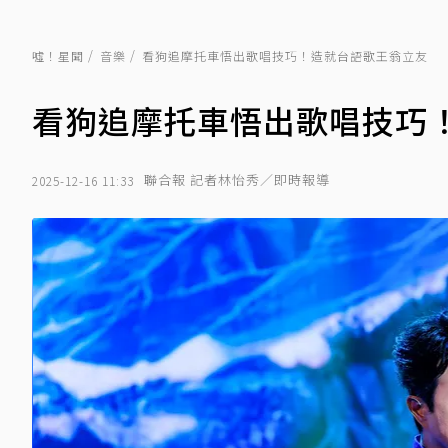
噓！星聞
音樂
看狗追摩托車悟出歌唱技巧！造就台語歌王翁立友
看狗追摩托車悟出歌唱技巧
聯合報 記者林怡秀／即時報導
2025-12-16 11:33