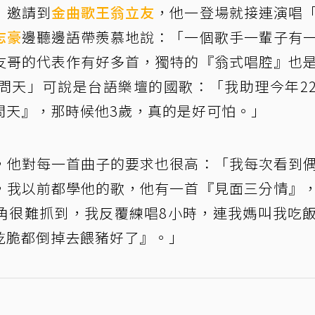
」邀請到
金曲歌王
翁立友
，他一登場就接連演唱
志豪
邊聽邊語帶羨慕地說：「一個歌手一輩子有
友哥的代表作有好多首，獨特的『翁式唱腔』也
問天」可說是台語樂壇的國歌：「我助理今年2
問天』，那時候他3歲，真的是好可怕。」
，他對每一首曲子的要求也很高：「我每次看到
，我以前都學他的歌，他有一首『見面三分情』
角很難抓到，我反覆練唱8小時，連我媽叫我吃
乾脆都倒掉去餵豬好了』。」