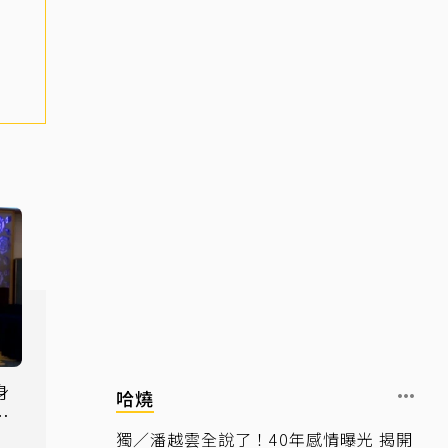
身
哈燒
眾
獨／潘越雲全說了！40年感情曝光 揭開