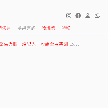
噓短片
娛樂有評
哈燒榜
噓粉
圾袋當秀服 經紀人一句話全場笑翻
15:35