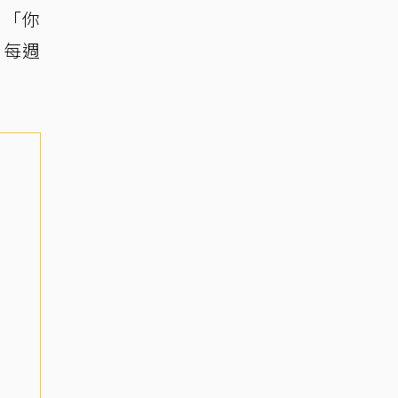
：「你
」每週