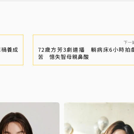
下一
車禍養成
72歲方芳3劇連播 躺病床6小時拍
苦 憶失智母親鼻酸