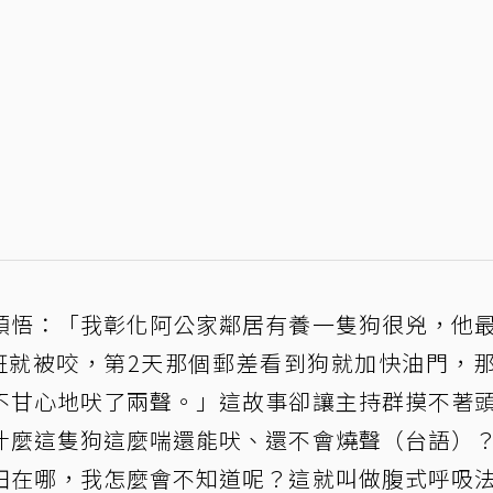
領悟：「我彰化阿公家鄰居有養一隻狗很兇，他
班就被咬，第2天那個郵差看到狗就加快油門，
不甘心地吠了兩聲。」這故事卻讓主持群摸不著
什麼這隻狗這麼喘還能吠、還不會燒聲（台語）
田在哪，我怎麼會不知道呢？這就叫做腹式呼吸