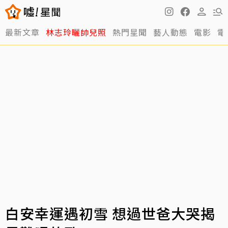
最新文章
林志玲曬帥兒照
熱門星聞
藝人動態
電影
電
白安幸運遇初雪 想過世爸大哭揭