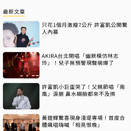
最新文章
只花1個月激瘦7公斤 許富凱公開驚
人內幕
AKIRA台北開唱「幽默模仿林志
玲」！兒子無預警現聲萌爆了
許富凱小巨蛋哭了！父親節唱「南
風」淚崩 鼻水糊臉都來不及擦
黃鐙輝驚喜現身淺堤專場！首度合
體飆唱嗨喊「相見恨晚」