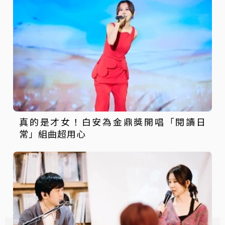
真的是才女！白安為金鼎獎開唱「閱讀日
常」組曲超用心