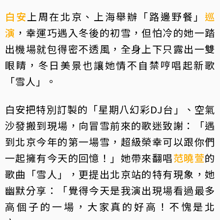
白安
上周在北京、上海舉辦「路邊野餐」
巡
演
，幸運巧遇入冬後的初雪，但怕冷的她一踏
出機場就包得密不透風，全身上下只露出一雙
眼睛，冬日美景也讓她情不自禁哼唱起新歌
「雪人」。
白安把特別訂製的「星期八幻彩DJ台」、空氣
沙發搬到現場，向冒雪前來的歌迷致謝：「遇
到北京今年的第一場雪，超級榮幸可以跟你們
一起擁有今天的回憶！」她帶來翻唱
范曉萱
的
歌曲「雪人」，更提出北京站的特有現象，她
幽默分享：「覺得今天是我演出現場看過最多
高個子的一場，大家真的好高！不愧是北