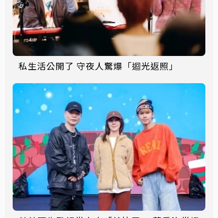
私生活公開了 守夜人驚爆「迴光返照」