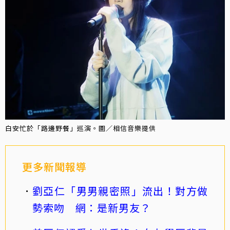
白安忙於「路邊野餐」巡演。圖／相信音樂提供
更多新聞報導
劉亞仁「男男親密照」流出！對方做
勢索吻 網：是新男友？