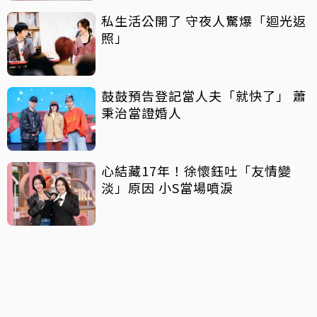
私生活公開了 守夜人驚爆「迴光返
照」
鼓鼓預告登記當人夫「就快了」 蕭
秉治當證婚人
心結藏17年！徐懷鈺吐「友情變
淡」原因 小S當場噴淚