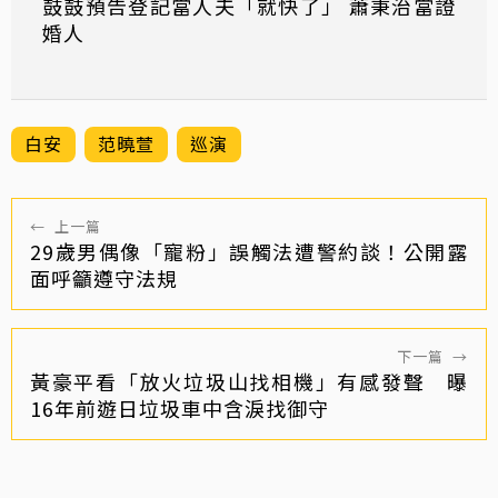
鼓鼓預告登記當人夫「就快了」 蕭秉治當證
婚人
白安
范曉萱
巡演
←
上一篇
29歲男偶像「寵粉」誤觸法遭警約談！公開露
面呼籲遵守法規
下一篇
→
黃豪平看「放火垃圾山找相機」有感發聲 曝
16年前遊日垃圾車中含淚找御守