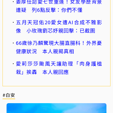
姜厚任認愛七世重逢！女友學歷背景
遭疑 列6點反擊：你們不懂
五月天冠佑20愛女遭AI合成不雅影
像 小玫瑰劉芯妤親回擊：已截圖
66歲徐乃麟驚現大腸直腸科！外界憂
健康狀況 本人親揭真相
愛莉莎莎颱風天讓助理「肉身護植
栽」挨轟 本人親回應
#白安