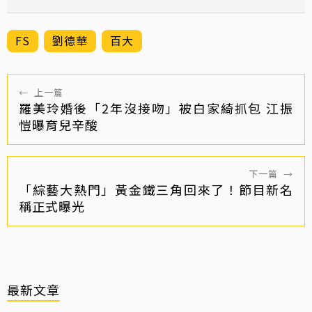
FS
劉德華
百大
←
上一篇
羅美玲婚後「2年沒接吻」被白家綺抓包 江振
愷曝育兒辛酸
下一篇
→
「綜藝大熱門」黃金鐵三角回來了！節目新名
稱正式曝光
最新文章