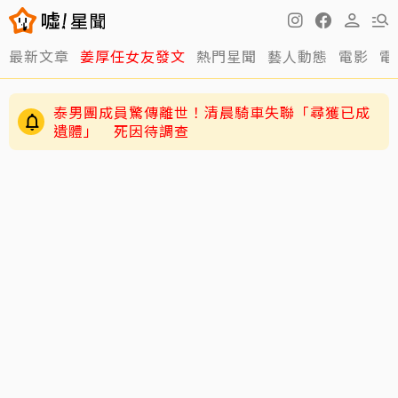
最新文章
姜厚任女友發文
熱門星聞
藝人動態
電影
電
泰男團成員驚傳離世！清晨騎車失聯「尋獲已成
遺體」 死因待調查