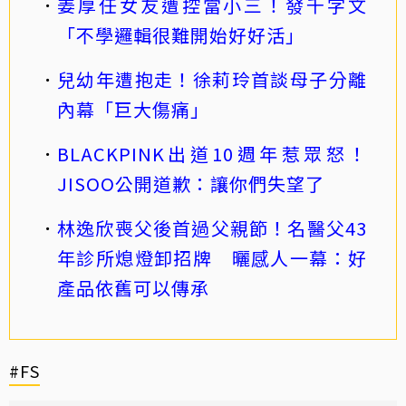
姜厚任女友遭控當小三！發千字文
「不學邏輯很難開始好好活」
兒幼年遭抱走！徐莉玲首談母子分離
內幕「巨大傷痛」
BLACKPINK出道10週年惹眾怒！
JISOO公開道歉：讓你們失望了
林逸欣喪父後首過父親節！名醫父43
年診所熄燈卸招牌 曬感人一幕：好
產品依舊可以傳承
#FS