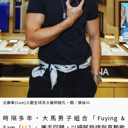
沈展寧(Sam)入圍全球百大最帥臉孔。圖／摘自IG
時隔多年，大馬男子組合「Fuying &
Sam（
FS
）」攜手回歸，以細膩旋律與真摯歌