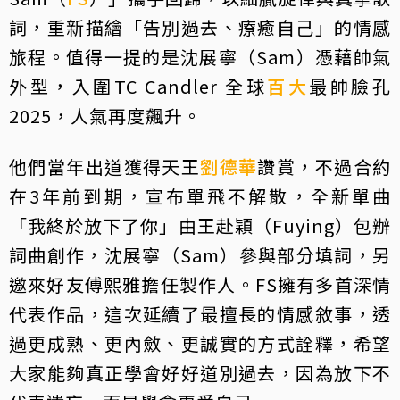
詞，重新描繪「告別過去、療癒自己」的情感
旅程。值得一提的是沈展寧（Sam）憑藉帥氣
外型，入圍TC Candler 全球
百大
最帥臉孔
2025，人氣再度飆升。
他們當年出道獲得天王
劉德華
讚賞，不過合約
在3年前到期，宣布單飛不解散，全新單曲
「我終於放下了你」由王赴穎（Fuying）包辦
詞曲創作，沈展寧（Sam）參與部分填詞，另
邀來好友傅熙雅擔任製作人。FS擁有多首深情
代表作品，這次延續了最擅長的情感敘事，透
過更成熟、更內斂、更誠實的方式詮釋，希望
大家能夠真正學會好好道別過去，因為放下不