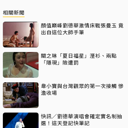
相關新聞
顏值巔峰劉德華激情床戰張曼玉 竟
出自這位大師手筆
關之琳「夏日福星」溼衫、兩點
「隱現」險遭罰
韋小寶與台灣觀眾的第一次接觸 慘
澹收場
快訊／劉德華演唱會確定實名制抽
選！這天登記快筆記