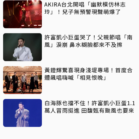
AKIRA台北開唱「幽默模仿林志
玲」！兒子無預警現聲萌爆了
許富凱小巨蛋哭了！父親節唱「南
風」淚崩 鼻水糊臉都來不及擦
黃鐙輝驚喜現身淺堤專場！首度合
體飆唱嗨喊「相見恨晚」
白海豚也擋不住！許富凱小巨蛋1.1
萬人冒雨挺進 田馥甄有颱風也要來