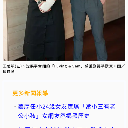
王赴穎(左)、沈展寧合組的「Fuying & Sam」曾獲劉德華讚賞。圖／
摘自IG
更多新聞報導
姜厚任小24歲女友遭爆「當小三有老
公小孩」女網友怒揭黑歷史