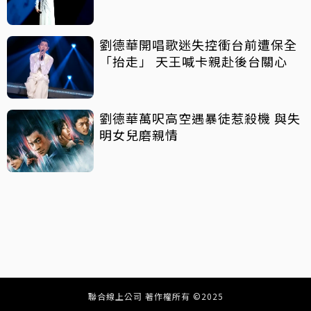
劉德華開唱歌迷失控衝台前遭保全
「抬走」 天王喊卡親赴後台關心
劉德華萬呎高空遇暴徒惹殺機 與失
明女兒磨親情
聯合線上公司 著作權所有 ©2025