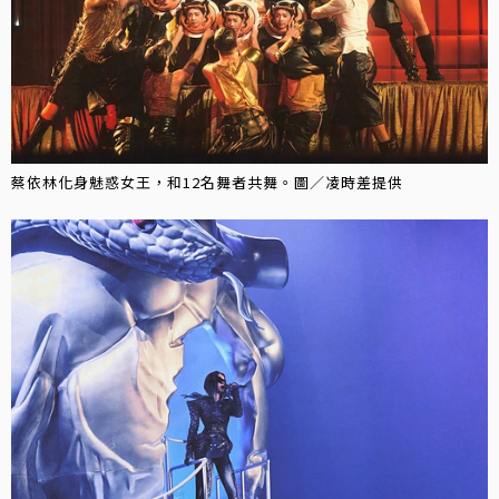
蔡依林化身魅惑女王，和12名舞者共舞。圖／凌時差提供