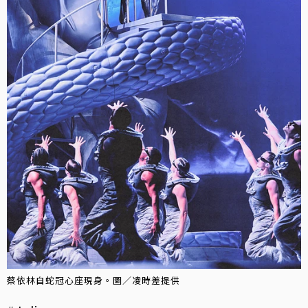
蔡依林自蛇冠心座現身。圖／凌時差提供