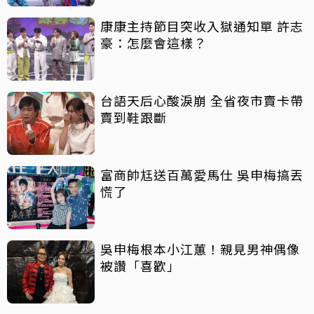
康康主持節目突收入獄通知單 許志
豪：怎麼會這樣？
台語天后心酸淚崩 全省夜市賣卡帶
賣到鞋跟斷
富商帥尪送百萬愛馬仕 吳申梅搞丟
慌了
吳申梅根本小江蕙！親見男神偶像
被讚「喜歡」