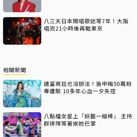
八三夭日本開唱歌迷等7年！大阪
唱完21小時後再戰東京
相關新聞
連富商尪也沒辦法！吳申梅50萬粉
專遭駭 10多年心血一夕失控
八點檔女星上「綜藝一級棒」 主持
群排隊等著挨她巴掌