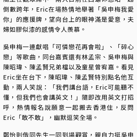
倒數跨年，Eric在場熱情地舉著「吳申梅我愛
你」的應援牌，望向台上的眼神滿是愛意，夫
婦如膠似漆的感情令人羨慕。
吳申梅一連獻唱「可憐戀花再會啦」、「碎心
戀」等歌曲，同台嘉賓還有林孟宗、吳申梅與
陳昭瑋、陳孟賢兄弟檔以及童星曾宥嘉。看見
Eric坐在台下，陳昭瑋、陳孟賢特別點名他互
動，兩人笑說：「我們講台語，Eric可能聽不
懂，但我們也會講英文！」隨即改用英文打招
呼，熱情報名說願意一起搬去香港住，反問
Eric「敢不敢」，幽默逗笑全場。
鄭怡則偕同先生一同到場觀賞，親自力挺吳申