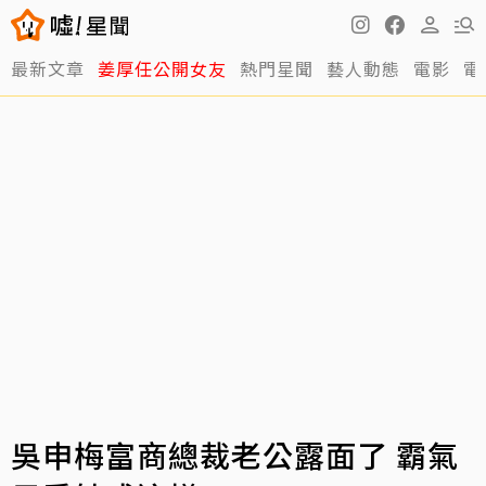
最新文章
姜厚任公開女友
熱門星聞
藝人動態
電影
電
吳申梅富商總裁老公露面了 霸氣