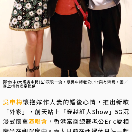
鄭怡(中)大讚吳申梅(左)表現一流，讓吳申梅老公Eric與有榮焉。圖／
喜上梅梢娛樂提供
吳申梅
懷抱嫁作人妻的婚後心情，推出新歌
「外家」，前天站上「穿越紅人Show」5G沉
浸式懷舊
演唱會
，香港富商總裁老公Eric愛相
隨坐在觀眾席中。兩人日前在西螺休息站一起