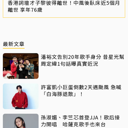
香港詞壇才子黎彼得離世！中風後臥床近5個月
離世 享年76歲
最新文章
潘裕文告別20年歌手身分 昔星光幫
周定緯1句話曝真實近況
許富凱小巨蛋倒數2天遇颱風 急喊
「白海豚退散」！
孫淑媚、李竺芯首登JJA！歌后接
力開唱 哈薩克歌手也來台