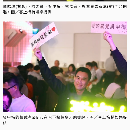
陳昭瑋(右起)、陳孟賢、吳申梅、林孟宗、與童星曾宥嘉(前)同台開
唱。圖／喜上梅梢娛樂提供
吳申梅的總裁老公Eric在台下熱情舉起應援牌。圖／喜上梅梢娛樂提
供