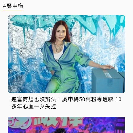
#吳申梅
連富商尪也沒辦法！吳申梅50萬粉專遭駭 10
多年心血一夕失控