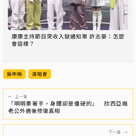
康康主持節目突收入獄通知單 許志豪：怎麼
會這樣？
吳申梅
演唱會
←
上一篇
「明明牽著手，身體卻是僵硬的」 欣西亞揭
老公外遇後修復真相
下一篇
→