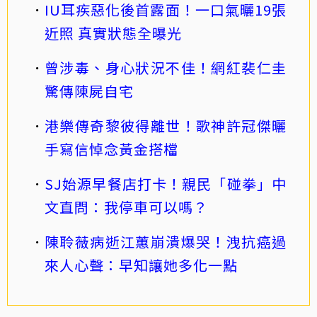
IU耳疾惡化後首露面！一口氣曬19張
近照 真實狀態全曝光
曾涉毒、身心狀況不佳！網紅裴仁圭
驚傳陳屍自宅
港樂傳奇黎彼得離世！歌神許冠傑曬
手寫信悼念黃金搭檔
SJ始源早餐店打卡！親民「碰拳」中
文直問：我停車可以嗎？
陳聆薇病逝江蕙崩潰爆哭！洩抗癌過
來人心聲：早知讓她多化一點