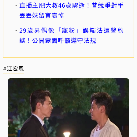
直播主肥大叔46歲驟逝！昔競爭對手
丟丟妹留言哀悼
29歲男偶像「寵粉」誤觸法遭警約
談！公開露面呼籲遵守法規
#江宏恩