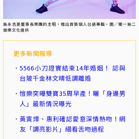
吳永吉是董事長樂團的主唱，推出首張個人台語專輯。圖／獨一無二
娛樂文化提供
更多新聞報導
5566小刀證實結束14年婚姻！ 認與
台玻千金林文晴低調離婚
愷樂突曝雙寶35周早產！曬「身邊男
人」最新情況曝光
黃寅燁、惠利確認愛意深情熱吻！網
友「調亮影片」細看舌吻過程