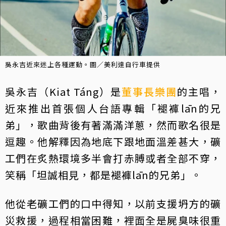
吳永吉近來迷上各種運動。圖／美利達自行車提供
吳永吉（Kiat Táng）是
董事長樂團
的主唱，
近來推出首張個人台語專輯「褪褲lān的兄
弟」，歌曲背後有著滿滿洋蔥，然而歌名很是
逗趣。他解釋因為地底下跟地面溫差甚大，礦
工們在炙熱環境多半會打赤膊或者全部不穿，
笑稱「坦誠相見，都是褪褲lān的兄弟」。
他從老礦工們的口中得知，以前支援坍方的礦
災救援，過程相當困難，裡面全是屍臭味很重