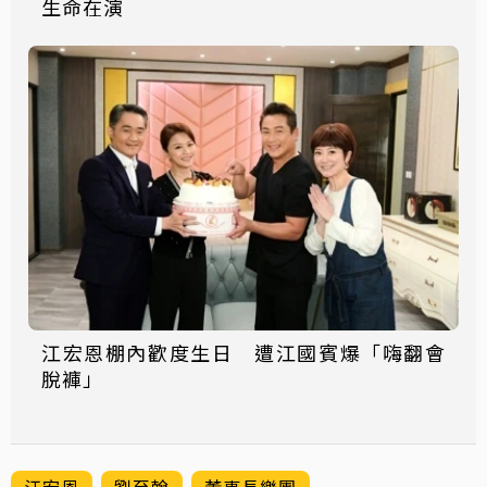
生命在演
江宏恩棚內歡度生日 遭江國賓爆「嗨翻會
脫褲」
江宏恩
劉至翰
董事長樂團