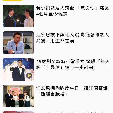
黃少祺遭友人背叛 「氣與恨」痛哭
4個月至今難忘
江宏恩被下藥仙人跳 毒癮發作駭人
網驚：用生命在演
49歲劉至翰轉行當房仲 驚曝「每天
經手十幾億」揭下一步計畫
江宏恩棚內歡度生日 遭江國賓爆
「嗨翻會脫褲」