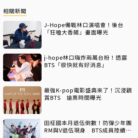
相關新聞
J-Hope備戰林口演唱會！後台
「狂嗑大香腸」畫面曝光
j-hope林口嗨炸兩萬台粉！透露
BTS「很快就有好消息」
最強K-pop電影盛典來了！沉浸觀
賞BTS 搶票時間曝光
田柾國本月退伍倒數！防彈少年團
RM與V退伍現身 BTS成員陸續回
歸舞台