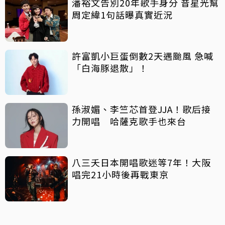
潘裕文告別20年歌手身分 昔星光幫
周定緯1句話曝真實近況
許富凱小巨蛋倒數2天遇颱風 急喊
「白海豚退散」！
孫淑媚、李竺芯首登JJA！歌后接
力開唱 哈薩克歌手也來台
八三夭日本開唱歌迷等7年！大阪
唱完21小時後再戰東京