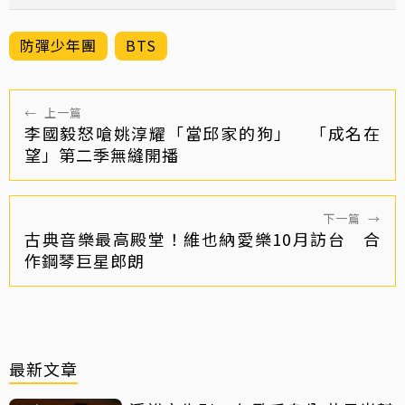
防彈少年團
BTS
←
上一篇
李國毅怒嗆姚淳耀「當邱家的狗」 「成名在
望」第二季無縫開播
下一篇
→
古典音樂最高殿堂！維也納愛樂10月訪台 合
作鋼琴巨星郎朗
最新文章