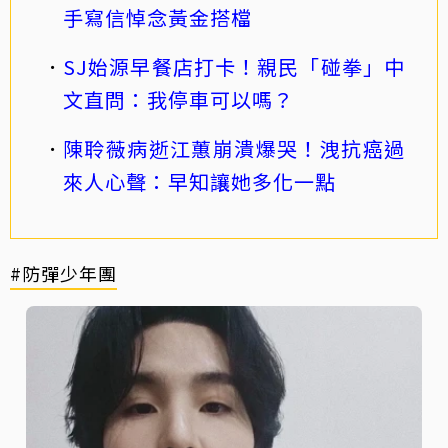
手寫信悼念黃金搭檔
SJ始源早餐店打卡！親民「碰拳」中
文直問：我停車可以嗎？
陳聆薇病逝江蕙崩潰爆哭！洩抗癌過
來人心聲：早知讓她多化一點
#防彈少年團