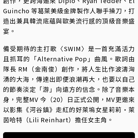
創作，更跨海邀來 Diplo、Ryan Tedder、El
Guincho 等葛萊美級金牌製作人聯手操刀，打
造出兼具韓流底蘊與歐美流行感的頂級音樂盛
宴。
備受期待的主打歌〈SWIM〉是一首充滿活力
且抓耳的「Alternative Pop」曲風。歌詞由
隊長 RM（金南俊）創作，將人生比作波濤洶
湧的大海，傳達出即便浪潮再大，也要以自己
的節奏淡定「游」向遠方的信念。除了音樂本
身，完整MV 今（20）日正式公開，MV更邀來
以影集《河谷鎮》走紅的好萊塢女星莉莉·萊
茵哈特（Lili Reinhart）擔任女主角。