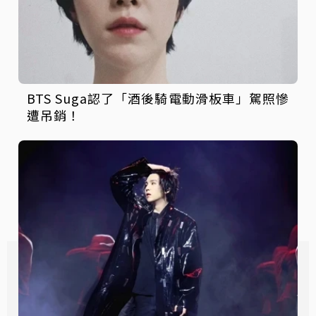
BTS Suga認了「酒後騎電動滑板車」駕照慘
遭吊銷！