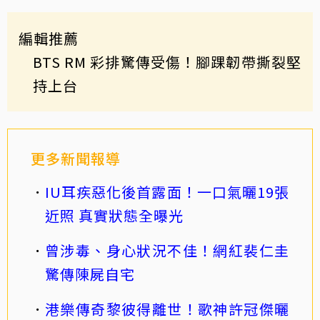
編輯推薦
BTS RM 彩排驚傳受傷！腳踝韌帶撕裂堅
持上台
更多新聞報導
IU耳疾惡化後首露面！一口氣曬19張
近照 真實狀態全曝光
曾涉毒、身心狀況不佳！網紅裴仁圭
驚傳陳屍自宅
港樂傳奇黎彼得離世！歌神許冠傑曬